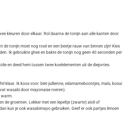
ee kleuren door elkaar. Rol daarna de tonijn aan alle kanten door
ant de tonijn moet nog rosé en een beetje rauw van binnen zijn! Kies
rden. Ik gebruikte ghee en bakte de tonijn nog geen 40 seconden per
mfolie en deed hem tussen twee koelelementen uit de diepvries.
fel klaar. Ik koos voor: biet-jullienne, edamameboontjes, maïs, bosui
 wat wasabi door mayonaise roeren).
ie warm.
 en de groenten. Lekker met een lepeltje (zwarte) aïoli of
 dan kun je ook wasabimayo gebruiken. Geef er ook partjes limoen