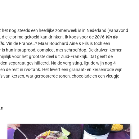
Omdat het nog steeds een heerlijke zomerweek is in Nederland (vanavond
t die je prima gekoeld kan drinken. Ik koos voor de
2016 Vin de
ils
. Vin de France…? Maar Bouchard Ainé & Fils is toch een
oir is hun instaprood, compleet met schroefdop. De druiven komen
ijnlijk voor het grootste deel uit Zuid-Frankrijk. Dat geeft de
en separaat gevinifieerd. Na de vergisting, ligt de wijn nog 4
de rest in rvs-tank. Het levert een granaat- en kersenrode wijn
’s van kersen, wat geroosterde tonen, chocolade en een vleugje
.nl