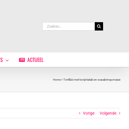
Zoeken
naar:
WS
ACTUEEL
Home
»
Tortilla’s met tonijntataki en wasabimayonaise
Vorige
Volgende