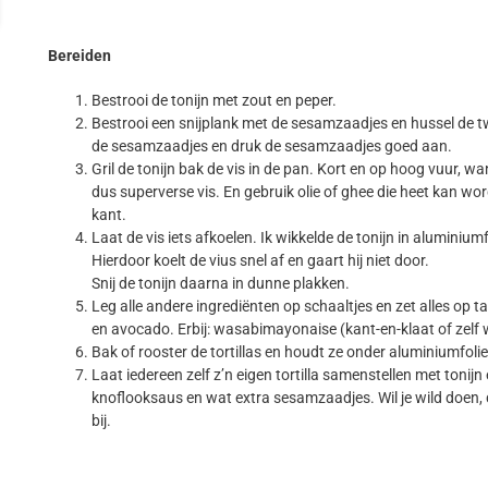
Bereiden
Bestrooi de tonijn met zout en peper.
Bestrooi een snijplank met de sesamzaadjes en hussel de tw
de sesamzaadjes en druk de sesamzaadjes goed aan.
Gril de tonijn bak de vis in de pan. Kort en op hoog vuur, w
dus superverse vis. En gebruik olie of ghee die heet kan wo
kant.
Laat de vis iets afkoelen. Ik wikkelde de tonijn in aluminiu
Hierdoor koelt de vius snel af en gaart hij niet door.
Snij de tonijn daarna in dunne plakken.
Leg alle andere ingrediënten op schaaltjes en zet alles op ta
en avocado. Erbij: wasabimayonaise (kant-en-klaat of zelf
Bak of rooster de tortillas en houdt ze onder aluminiumfol
Laat iedereen zelf z’n eigen tortilla samenstellen met tonijn
knoflooksaus en wat extra sesamzaadjes. Wil je wild doen,
bij.