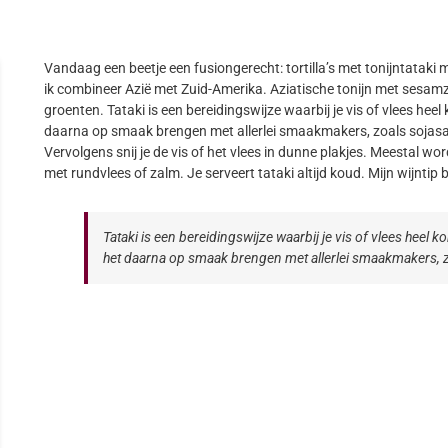
Vandaag een beetje een fusiongerecht: tortilla’s met tonijntatak
ik combineer Azië met Zuid-Amerika. Aziatische tonijn met sesamz
groenten. Tataki is een bereidingswijze waarbij je vis of vlees hee
daarna op smaak brengen met allerlei smaakmakers, zoals sojasau
Vervolgens snij je de vis of het vlees in dunne plakjes. Meestal wo
met rundvlees of zalm. Je serveert tataki altijd koud. Mijn wijntip b
Tataki is een bereidingswijze waarbij je vis of vlees heel k
het daarna op smaak brengen met allerlei smaakmakers, z