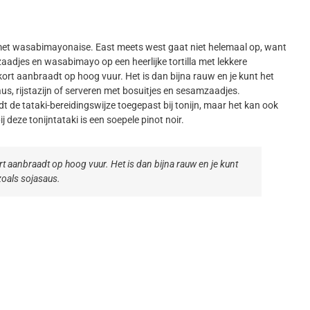
i met wasabimayonaise. East meets west gaat niet helemaal op, want
aadjes en wasabimayo op een heerlijke tortilla met lekkere
l kort aanbraadt op hoog vuur. Het is dan bijna rauw en je kunt het
s, rijstazijn of serveren met bosuitjes en sesamzaadjes.
rdt de tataki-bereidingswijze toegepast bij tonijn, maar het kan ook
ij deze tonijntataki is een soepele pinot noir.
ort aanbraadt op hoog vuur. Het is dan bijna rauw en je kunt
oals sojasaus.