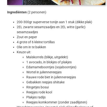
Ingrediënten
(2 personen)
200-300gr superverse tonijn aan 1 stuk (dikke plak)
2EL zwarte sesamzaadjes en 2EL witte (garlic)
sesamzaadjes
Zout en peper
4 grote of 6 kleine tortillas
Olie om in te bakken
Keuze uit:
Maïskorrels (blikje, uitgelekt)
1 avocado, in blokjes of plakjes
Edamameboontjes (sojaboontjes)
Wortel in juliennereepjes
Rauwe rode biet in juliennereepjes
Gebakken reepjes shiitake
Ringetjes bosui
Reepjes rode kool
Plakjes radijs
Reepjes komkommer (zonder zaadlijsten)