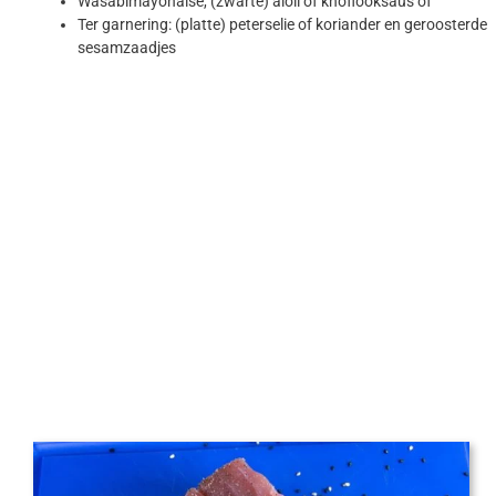
Wasabimayonaise, (zwarte) aïoli of knoflooksaus of
Ter garnering: (platte) peterselie of koriander en geroosterde
sesamzaadjes