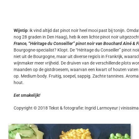
Wijntip
: ik vind altijd dat pinot noir heel mooi past bij tonijn. 
nog 28 graden in Den Haag), heb ik een lichte pinot noir uitgezoch
France, “Héritage du Conseiller” pinot noir van Bouchard Ainé & F
Bourgogne-specialist? Klopt. De “Héritage du Conseiller” pinot n
niet uit de Bourgogne, maar uit diverse regio’s in Frankrijk, waarsch
wijnmaker meer vrijheid. De druiven van de verschillende plots word
maanden op de gistdroesem, waarvan een kwart of houten vaten en 
op. Medium body. Fruitig, soepel, sappig. Zachte tannines. Aroma
hout.
Eet smakelijk!
Copyright © 2018 Tekst & fotografie: Ingrid Larmoyeur | vinissima