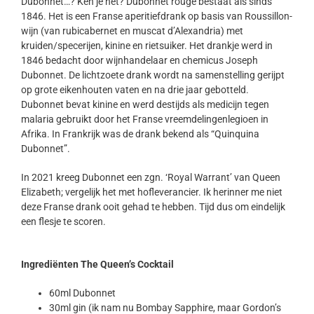
Dubonnet…? Ken je het? Dubonnet rouge bestaat als sinds
1846. Het is een Franse aperitiefdrank op basis van Roussillon-
wijn (van rubicabernet en muscat d’Alexandria) met
kruiden/specerijen, kinine en rietsuiker. Het drankje werd in
1846 bedacht door wijnhandelaar en chemicus Joseph
Dubonnet. De lichtzoete drank wordt na samenstelling gerijpt
op grote eikenhouten vaten en na drie jaar gebotteld.
Dubonnet bevat kinine en werd destijds als medicijn tegen
malaria gebruikt door het Franse vreemdelingenlegioen in
Afrika. In Frankrijk was de drank bekend als “Quinquina
Dubonnet”.
In 2021 kreeg Dubonnet een zgn. ‘Royal Warrant’ van Queen
Elizabeth; vergelijk het met hofleverancier. Ik herinner me niet
deze Franse drank ooit gehad te hebben. Tijd dus om eindelijk
een flesje te scoren.
Ingrediënten The Queen’s Cocktail
60ml Dubonnet
30ml gin (ik nam nu Bombay Sapphire, maar Gordon’s