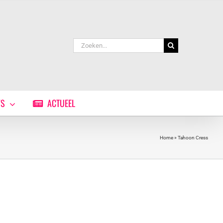
Zoeken
naar:
WS
ACTUEEL
Home
»
Tahoon Cress