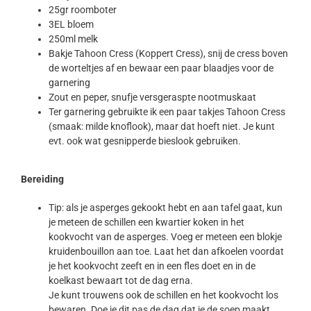
25gr roomboter
3EL bloem
250ml melk
Bakje Tahoon Cress (Koppert Cress), snij de cress boven
de worteltjes af en bewaar een paar blaadjes voor de
garnering
Zout en peper, snufje versgeraspte nootmuskaat
Ter garnering gebruikte ik een paar takjes Tahoon Cress
(smaak: milde knoflook), maar dat hoeft niet. Je kunt
evt. ook wat gesnipperde bieslook gebruiken.
Bereiding
Tip: als je asperges gekookt hebt en aan tafel gaat, kun
je meteen de schillen een kwartier koken in het
kookvocht van de asperges. Voeg er meteen een blokje
kruidenbouillon aan toe. Laat het dan afkoelen voordat
je het kookvocht zeeft en in een fles doet en in de
koelkast bewaart tot de dag erna.
Je kunt trouwens ook de schillen en het kookvocht los
bewaren. Doe je dit pas de dag dat je de soep maakt,