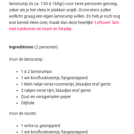
lamsrump (is ca. 150 à 160gr) voor twee personen genoeg,
zeker als je het vlees in plakken snijdt. Grote eters zullen
wellicht graag een eigen lamsrump willen. En heb je toch nog
wat bereid vlees over, maak dan deze heerlijke
‘Leftover’ lam
met tuinbonen en munt en fetadip
.
Ingrediënten
(2 personen)
Voor de lamsrump:
1 à 2 lamsrumps
1 wit knoflookteentje, fijngesnipperd
1 klein takje verse rozemarijn, blaadjes eraf gerist
2 takjes verse tijm, blaadjes eraf gerist
Zout en versgemalen peper
Olijfolie
Voor de risotto:
1 witte ui, gesnipperd
1 wit knoflookteentje, fijngesnipperd