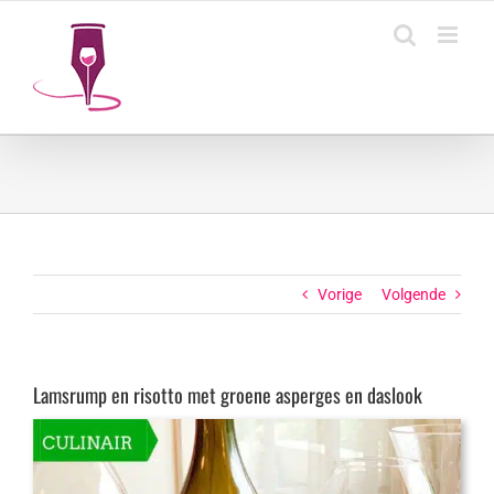
Ga
naar
inhoud
Vorige
Volgende
Lamsrump en risotto met groene asperges en daslook