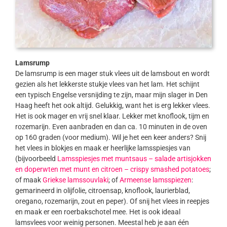
Lamsrump
De lamsrump is een mager stuk vlees uit de lamsbout en wordt
gezien als het lekkerste stukje vlees van het lam. Het schijnt
een typisch Engelse versnijding te zijn, maar mijn slager in Den
Haag heeft het ook altijd. Gelukkig, want het is erg lekker vlees.
Het is ook mager en vrij snel klaar. Lekker met knoflook, tijm en
rozemarijn. Even aanbraden en dan ca. 10 minuten in de oven
op 160 graden (voor medium). Wil je het een keer anders? Snij
het vlees in blokjes en maak er heerlijke lamsspiesjes van
(bijvoorbeeld
Lamsspiesjes met muntsaus – salade artisjokken
en doperwten met munt en citroen – crispy smashed potatoes
;
of maak
Griekse lamssouvlaki
; of
Armeense lamsspiezen
:
gemarineerd in olijfolie, citroensap, knoflook, laurierblad,
oregano, rozemarijn, zout en peper). Of snij het vlees in reepjes
en maak er een roerbakschotel mee. Het is ook ideaal
lamsvlees voor weinig personen. Meestal heb je aan één