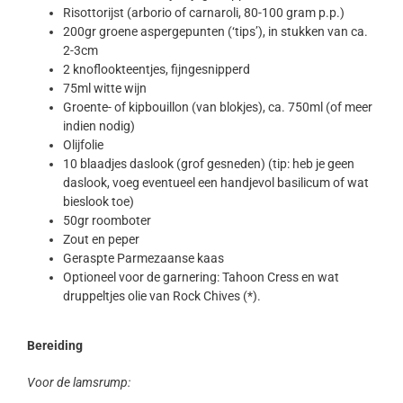
Risottorijst (arborio of carnaroli, 80-100 gram p.p.)
200gr groene aspergepunten (‘tips’), in stukken van ca.
2-3cm
2 knoflookteentjes, fijngesnipperd
75ml witte wijn
Groente- of kipbouillon (van blokjes), ca. 750ml (of meer
indien nodig)
Olijfolie
10 blaadjes daslook (grof gesneden) (tip: heb je geen
daslook, voeg eventueel een handjevol basilicum of wat
bieslook toe)
50gr roomboter
Zout en peper
Geraspte Parmezaanse kaas
Optioneel voor de garnering: Tahoon Cress en wat
druppeltjes olie van Rock Chives (*).
Bereiding
Voor de lamsrump: