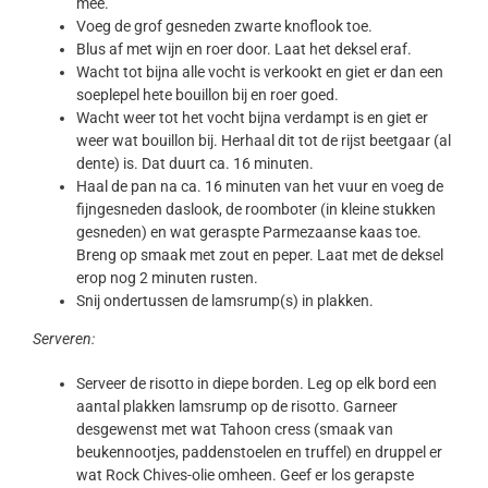
mee.
Voeg de grof gesneden zwarte knoflook toe.
Blus af met wijn en roer door. Laat het deksel eraf.
Wacht tot bijna alle vocht is verkookt en giet er dan een
soeplepel hete bouillon bij en roer goed.
Wacht weer tot het vocht bijna verdampt is en giet er
weer wat bouillon bij. Herhaal dit tot de rijst beetgaar (al
dente) is. Dat duurt ca. 16 minuten.
Haal de pan na ca. 16 minuten van het vuur en voeg de
fijngesneden daslook, de roomboter (in kleine stukken
gesneden) en wat geraspte Parmezaanse kaas toe.
Breng op smaak met zout en peper. Laat met de deksel
erop nog 2 minuten rusten.
Snij ondertussen de lamsrump(s) in plakken.
Serveren:
Serveer de risotto in diepe borden. Leg op elk bord een
aantal plakken lamsrump op de risotto. Garneer
desgewenst met wat Tahoon cress (smaak van
beukennootjes, paddenstoelen en truffel) en druppel er
wat Rock Chives-olie omheen. Geef er los gerapste