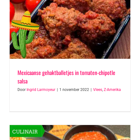
Mexicaanse gehaktballetjes in tomaten-chipotle
salsa
Door
Ingrid Larmoyeur
|
1 november 2022
|
Vlees
,
Z-Amerika