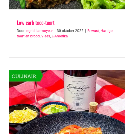
Low carb taco-taart
Door
Ingrid Larmoyeur
|
30 oktober 2022
|
Bewust
,
Hartige
taart en brood
,
Vlees
,
Z-Amerika