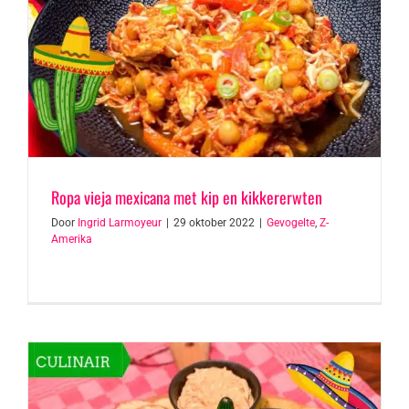
Ropa vieja mexicana met kip en kikkererwten
Door
Ingrid Larmoyeur
|
29 oktober 2022
|
Gevogelte
,
Z-
Amerika