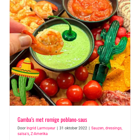
Gamba’s met romige poblano-saus
Door
Ingrid Larmoyeur
|
31 oktober 2022
|
Sauzen, dressings,
salsa's
,
Z-Amerika