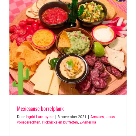
Mexicaanse borrelplank
Door
Ingrid Larmoyeur
|
8 november 2021
|
Amuses, tapas,
voorgerechten
,
Picknicks en buffetten
,
Z-Amerika