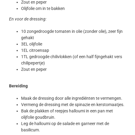
Zout en peper
Olijfolie om in te bakken
En voor de dressing:
10 zongedroogde tomaten in olie (zonder olie), zeer fijn
gehakt
3EL olijfolie
1EL citroensap
1TL gedroogde chilivlokken (of een half fijngehakt vers
chilipepertje)
Zout en peper
Bereiding
Maak de dressing door alle ingrediënten te vermengen.
Vermeng de dressing met de spinazie en kerstomaatjes.
Bak de plakken of reepjes halloumi in een pan met
olijfolie goudbruin.
Leg de halloumi op de salade en garneer met de
basilicum.