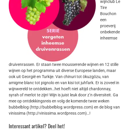
wijnclub Le
Tire
Bouchon
een
proeverij
onbekende
inheemse
druivenrassen. Er staan twee mousserende wijnen en 12 stille
wijnen op het programma uit diverse Europese landen, maar
ook uit Georgië en Turkije. Van chinuri tot ökuzgözu, van
amigme blanc tot pignolo en van kisi tot juhfark. Er is zoveel in
wijnwereld te ontdekken…het hoeft niet altijd chardonnay,
syrah of merlot te zijn! Wijn is juist leuk door z’n diversiteit. Ga
mee op ontdekkingsreis en volg de komende twee weken
bubbelblog (http://bubbelblog.wordpress.com) en de blog van
vinissima (http://vinissima.wordpress.com)…!
Interessant artikel? Deel het!