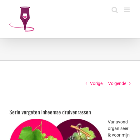
Ga
naar
inhoud
Vorige
Volgende
Serie vergeten inheemse druivenrassen
Vanavond
organiseer
ik voor mijn