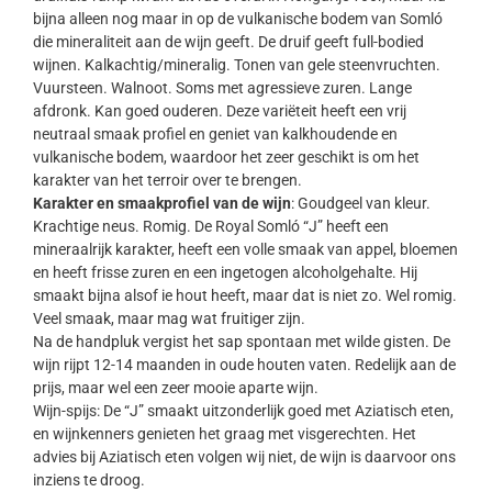
bijna alleen nog maar in op de vulkanische bodem van Somló
die mineraliteit aan de wijn geeft. De druif geeft full-bodied
wijnen. Kalkachtig/mineralig. Tonen van gele steenvruchten.
Vuursteen. Walnoot. Soms met agressieve zuren. Lange
afdronk. Kan goed ouderen. Deze variëteit heeft een vrij
neutraal smaak profiel en geniet van kalkhoudende en
vulkanische bodem, waardoor het zeer geschikt is om het
karakter van het terroir over te brengen.
Karakter en smaakprofiel van de wijn
: Goudgeel van kleur.
Krachtige neus. Romig. De Royal Somló “J” heeft een
mineraalrijk karakter, heeft een volle smaak van appel, bloemen
en heeft frisse zuren en een ingetogen alcoholgehalte. Hij
smaakt bijna alsof ie hout heeft, maar dat is niet zo. Wel romig.
Veel smaak, maar mag wat fruitiger zijn.
Na de handpluk vergist het sap spontaan met wilde gisten. De
wijn rijpt 12-14 maanden in oude houten vaten. Redelijk aan de
prijs, maar wel een zeer mooie aparte wijn.
Wijn-spijs: De “J” smaakt uitzonderlijk goed met Aziatisch eten,
en wijnkenners genieten het graag met visgerechten. Het
advies bij Aziatisch eten volgen wij niet, de wijn is daarvoor ons
inziens te droog.