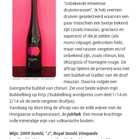
“onbekende inheemse
druivenrassen”. Ik heb veertien
druiven geselecteerd waarvan een
paar misschien een beetje bekend
zijn (zoals mauzac, graciano en
saperavi) of die je zelden (als
mono-cépage) gedronken hebt,
maar veel rassen vergeten en/of
onbekend zijn, zoals chinuri, kisi,
öküzgözü of humagne rouge. De
aftrap tijdens de proeverij was met
een bubbel uit Gaillac van de druif
mauzac. Daarna volgde een
Georgische bubbel van chinuri. Zie voor beide wijnen mijn
Bubbelblog op http://bubbelblog.wordpress.com deel 1/14 en
2/14 uit de serie vergeten druifjes).
Vandaag op deze blog de aftrap van de stille wijnen met de
Hongaarse schapenstaart, de
juhfark
. Een mooie krachtige
volle mineralige wijn van vulkanische bodem.
Wijn:
2009 Somló, “J”, Royal Somló Vineyards