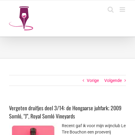
Ga
naar
inhoud
Vorige
Volgende
Vergeten druifjes deel 3/14: de Hongaarse juhfark; 2009
Somló, “J”, Royal Somló Vineyards
Recent gaf ik voor mijn wijnclub Le
Tire Bouchon een proeverij