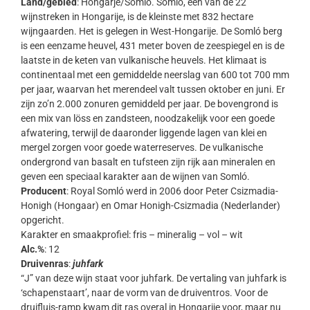
Land/gebied
: Hongarje/Somló. Somló, een van de 22
wijnstreken in Hongarije, is de kleinste met 832 hectare
wijngaarden. Het is gelegen in West-Hongarije. De Somló berg
is een eenzame heuvel, 431 meter boven de zeespiegel en is de
laatste in de keten van vulkanische heuvels. Het klimaat is
continentaal met een gemiddelde neerslag van 600 tot 700 mm
per jaar, waarvan het merendeel valt tussen oktober en juni. Er
zijn zo’n 2.000 zonuren gemiddeld per jaar. De bovengrond is
een mix van löss en zandsteen, noodzakelijk voor een goede
afwatering, terwijl de daaronder liggende lagen van klei en
mergel zorgen voor goede waterreserves. De vulkanische
ondergrond van basalt en tufsteen zijn rijk aan mineralen en
geven een speciaal karakter aan de wijnen van Somló.
Producent
: Royal Somló werd in 2006 door Peter Csizmadia-
Honigh (Hongaar) en Omar Honigh-Csizmadia (Nederlander)
opgericht.
Karakter en smaakprofiel: fris – mineralig – vol – wit
Alc.%
: 12
Druivenras
:
juhfark
“J” van deze wijn staat voor juhfark. De vertaling van juhfark is
‘schapenstaart’, naar de vorm van de druiventros. Voor de
druifluis-ramp kwam dit ras overal in Hongarije voor, maar nu