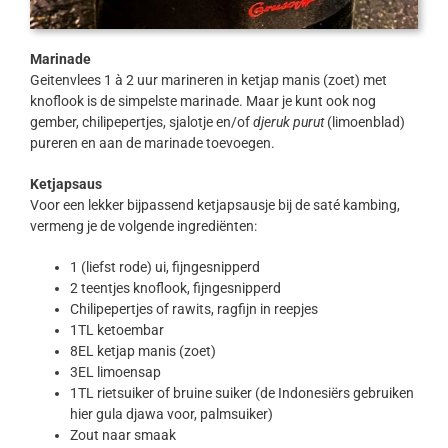
Marinade
Geitenvlees 1 à 2 uur marineren in ketjap manis (zoet) met
knoflook is de simpelste marinade. Maar je kunt ook nog
gember, chilipepertjes, sjalotje en/of
djeruk purut
(limoenblad)
pureren en aan de marinade toevoegen.
Ketjapsaus
Voor een lekker bijpassend ketjapsausje bij de saté kambing,
vermeng je de volgende ingrediënten:
1 (liefst rode) ui, fijngesnipperd
2 teentjes knoflook, fijngesnipperd
Chilipepertjes of rawits, ragfijn in reepjes
1TL ketoembar
8EL ketjap manis (zoet)
3EL limoensap
1TL rietsuiker of bruine suiker (de Indonesiërs gebruiken
hier gula djawa voor, palmsuiker)
Zout naar smaak