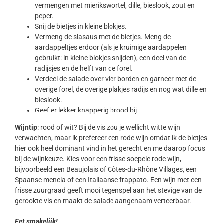
vermengen met mierikswortel, dille, bieslook, zout en
peper.
Snij de bietjes in kleine blokjes.
Vermeng de slasaus met de bietjes. Meng de
aardappeltjes erdoor (als je kruimige aardappelen
gebruikt: in kleine blokjes snijden), een deel van de
radijsjes en de helft van de forel.
Verdeel de salade over vier borden en garneer met de
overige forel, de overige plakjes radijs en nog wat dille en
bieslook.
Geef er lekker knapperig brood bij.
Wijntip
: rood of wit? Bij de vis zou je wellicht witte wijn
verwachten, maar ik prefereer een rode wijn omdat ik de bietjes
hier ook heel dominant vind in het gerecht en me daarop focus
bij de wijnkeuze. Kies voor een frisse soepele rode wijn,
bijvoorbeeld een Beaujolais of Côtes-du-Rhône Villages, een
Spaanse mencia of een Italiaanse frappato. Een wijn met een
frisse zuurgraad geeft mooi tegenspel aan het stevige van de
gerookte vis en maakt de salade aangenaam verteerbaar.
Eet smakelijk!