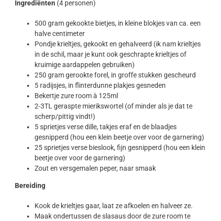
Ingrediënten
(4 personen)
500 gram gekookte bietjes, in kleine blokjes van ca. een
halve centimeter
Pondje krieltjes, gekookt en gehalveerd (ik nam krieltjes
in de schil, maar je kunt ook geschrapte krieltjes of
kruimige aardappelen gebruiken)
250 gram gerookte forel, in groffe stukken gescheurd
5 radijsjes, in flinterdunne plakjes gesneden
Bekertje zure room à 125ml
2-3TL geraspte mierikswortel (of minder als je dat te
scherp/pittig vindt!)
5 sprietjes verse dille, takjes eraf en de blaadjes
gesnipperd (hou een klein beetje over voor de garnering)
25 sprietjes verse bieslook, fijn gesnipperd (hou een klein
beetje over voor de garnering)
Zout en versgemalen peper, naar smaak
Bereiding
Kook de krieltjes gaar, laat ze afkoelen en halveer ze.
Maak ondertussen de slasaus door de zure room te