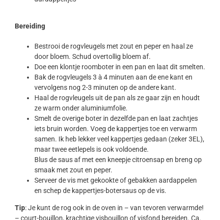
Bereiding
Bestrooi de rogvleugels met zout en peper en haal ze
door bloem. Schud overtollig bloem af.
Doe een klontje roomboter in een pan en laat dit smelten.
Bak de rogvleugels 3 à 4 minuten aan de ene kant en
vervolgens nog 2-3 minuten op de andere kant.
Haal de rogvleugels uit de pan als ze gaar zijn en houdt
ze warm onder aluminiumfolie.
Smelt de overige boter in dezelfde pan en laat zachtjes
iets bruin worden. Voeg de kappertjes toe en verwarm
samen. Ik heb lekker veel kappertjes gedaan (zeker 3EL),
maar twee eetlepels is ook voldoende.
Blus de saus af met een kneepje citroensap en breng op
smaak met zout en peper.
Serveer de vis met gekookte of gebakken aardappelen
en schep de kappertjes-botersaus op de vis.
Tip
: Je kunt de rog ook in de oven in – van tevoren verwarmde!
– court-bouillon, krachtige visbouillon of visfond bereiden. Ca.