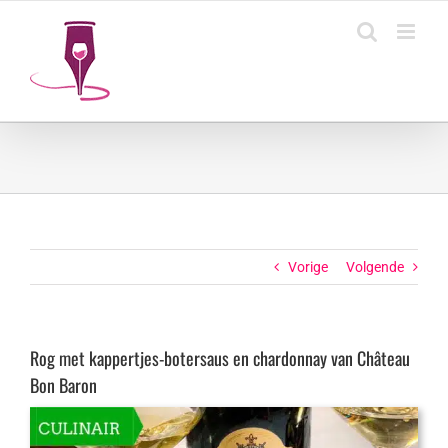
Ga
naar
inhoud
Vorige
Volgende
Rog met kappertjes-botersaus en chardonnay van Château
Bon Baron