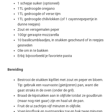
1 schepje suiker (optioneel)
1TL gedroogde oregano
1TL gedroogde of verse tijm
1TL gedroogde chilivlokken (of 1 cayennepepertje in
dunne reepjes)
Zout en versgemalen peper
100gr geraspte mozzarella
10 basilicumblaadjes, in stukken gescheurd of in reepjes
gesneden
Olie om in te bakken
Erbij: bijvoorbeeld je favoriete pasta
Bereiding
Bestrooi de stukken kipfilet met zout en peper en bloem.
Tip: gebruik een vuurvaste (gietijzeren) pan, want die
gaat straks in de oven (onder de gril).
Braad de kipstukken aan in olijfolie totdat ze goudbruin
(maar nog niet gaar) zijn en haal uit de pan.
Fruit de ui zachtjes vijf minuten in olijfolie.
Voeg knoflook en puntpaprika toe en bak twee minuten