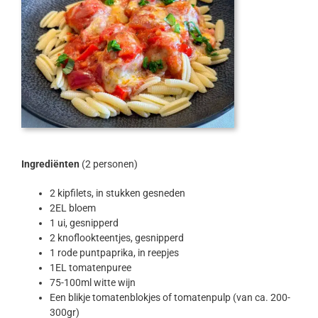
Ingrediënten
(2 personen)
2 kipfilets, in stukken gesneden
2EL bloem
1 ui, gesnipperd
2 knoflookteentjes, gesnipperd
1 rode puntpaprika, in reepjes
1EL tomatenpuree
75-100ml witte wijn
Een blikje tomatenblokjes of tomatenpulp (van ca. 200-
300gr)