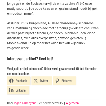
jonge geit en de Époisse, terwijl de witte zachte Viré-Clessé
matig scoort bij de oude kaas en enigszins stand houdt bij geit
en roodschimmel).
Afsluiter: 2009 Burgenland, Auslese chardonnay-scheurebe
van Umathum bij chocolade met citroenijs (>>>de fraicheur van
de wijn past bij het citroenijs, de choco…blablabla…ach, einde
discussies, even alles overpeinzen, gewoon genieten…).
Mooie avond! En op maar het wilddiner van wijnclub 2
volgende week…
Interessant artikel? Deel het!
Vond je dit artikel interessant? Delen wordt gewaardeerd. Of laat hieronder
een reactie achter.
Facebook
Twitter
Pinterest
LinkedIn
Door
Ingrid Larmoyeur
|
22 november 2015
|
Algemeen