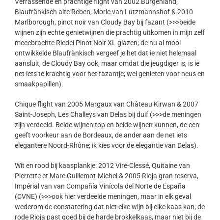
Verrassende en prachtige flight van 2002 Burgenland,
Blaufränkisch alte Reben, Moric van Lutzmannshof & 2010
Marlborough, pinot noir van Cloudy Bay bij fazant (>>>beide
wijnen zijn echte genietwijnen die prachtig uitkomen in mijn zelf
meeebrachte Riedel Pinot Noir XL glazen; de nu al mooi
ontwikkelde Blaufränkisch vergeef je het dat ie niet helemaal
aansluit, de Cloudy Bay ook, maar omdat die jeugdiger is, is ie
net iets te krachtig voor het fazantje; wel genieten voor neus en
smaakpapillen).
Chique flight van 2005 Margaux van Château Kirwan & 2007
Saint-Joseph, Les Challeys van Delas bij duif (>>>de meningen
zijn verdeeld. Beide wijnen top en beide wijnen kunnen, de een
geeft voorkeur aan de Bordeaux, de ander aan de net iets
elegantere Noord-Rhône; ik kies voor de elegantie van Delas).
Wit en rood bij kaasplankje: 2012 Viré-Clessé, Quitaine van
Pierrette et Marc Guillemot-Michel & 2005 Rioja gran reserva,
Impérial van van Compañía Vinícola del Norte de España
(CVNE) (>>>ook hier verdeelde meningen, maar in elk geval
wederom de constatering dat niet elke wijn bij elke kaas kan; de
rode Rioja past goed bij de harde brokkelkaas, maar niet bij de