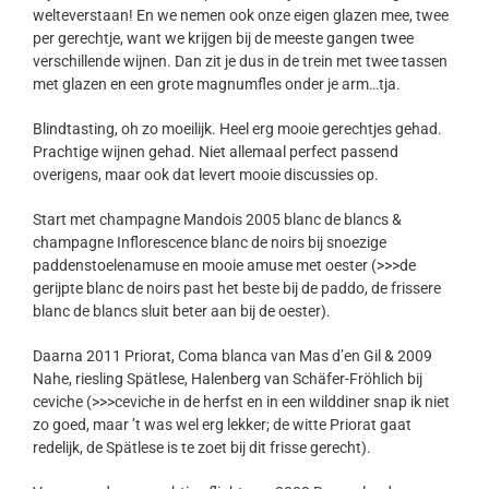
welteverstaan! En we nemen ook onze eigen glazen mee, twee
per gerechtje, want we krijgen bij de meeste gangen twee
verschillende wijnen. Dan zit je dus in de trein met twee tassen
met glazen en een grote magnumfles onder je arm…tja.
Blindtasting, oh zo moeilijk. Heel erg mooie gerechtjes gehad.
Prachtige wijnen gehad. Niet allemaal perfect passend
overigens, maar ook dat levert mooie discussies op.
Start met champagne Mandois 2005 blanc de blancs &
champagne Inflorescence blanc de noirs bij snoezige
paddenstoelenamuse en mooie amuse met oester (>>>de
gerijpte blanc de noirs past het beste bij de paddo, de frissere
blanc de blancs sluit beter aan bij de oester).
Daarna 2011 Priorat, Coma blanca van Mas d’en Gil & 2009
Nahe, riesling Spätlese, Halenberg van Schäfer-Fröhlich bij
ceviche (>>>ceviche in de herfst en in een wilddiner snap ik niet
zo goed, maar ’t was wel erg lekker; de witte Priorat gaat
redelijk, de Spätlese is te zoet bij dit frisse gerecht).