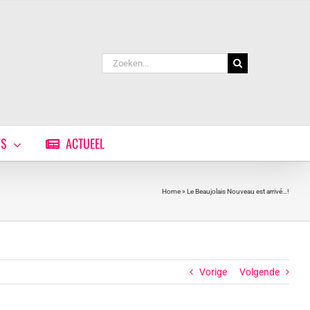
Zoeken
naar:
WS
ACTUEEL
Home
»
Le Beaujolais Nouveau est arrivé…!
Vorige
Volgende