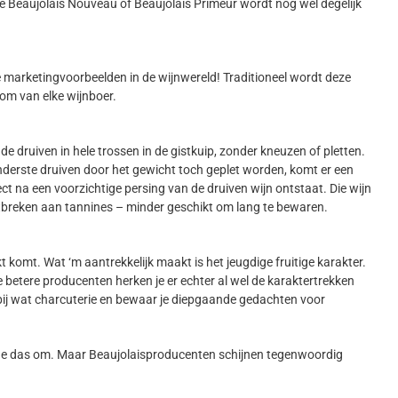
r de Beaujolais Nouveau of Beaujolais Primeur wordt nog wel degelijk
 marketingvoorbeelden in de wijnwereld! Traditioneel wordt deze
om van elke wijnboer.
k de druiven in hele trossen in de gistkuip, zonder kneuzen of pletten.
derste druiven door het gewicht toch geplet worden, komt er een
ect na een voorzichtige persing van de druiven wijn ontstaat. Die wijn
ntbreken aan tannines – minder geschikt om lang te bewaren.
komt. Wat ‘m aantrekkelijk maakt is het jeugdige fruitige karakter.
de betere producenten herken je er echter al wel de karaktertrekken
 bij wat charcuterie en bewaar je diepgaande gedachten voor
ok de das om. Maar Beaujolaisproducenten schijnen tegenwoordig