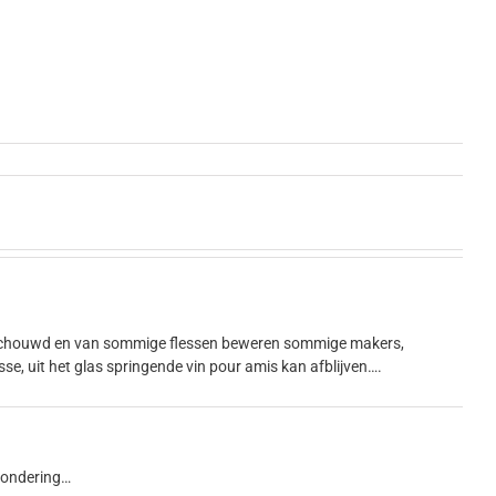
beschouwd en van sommige flessen beweren sommige makers,
isse, uit het glas springende vin pour amis kan afblijven….
tzondering…