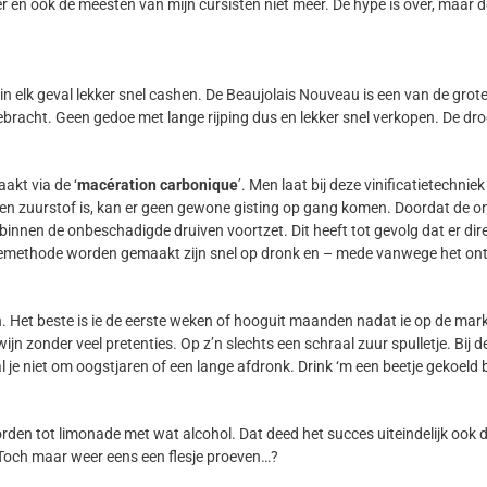
 meer en ook de meesten van mijn cursisten niet meer. De hype is over, maa
elk geval lekker snel cashen. De Beaujolais Nouveau is een van de grote
racht. Geen gedoe met lange rijping dus en lekker snel verkopen. De dro
akt via de ‘
macération carbonique
’. Men laat bij deze vinificatietechnie
n zuurstof is, kan er geen gewone gisting op gang komen. Doordat de on
ch binnen de onbeschadigde druiven voortzet. Dit heeft tot gevolg dat er dir
ficatiemethode worden gemaakt zijn snel op dronk en – mede vanwege het o
et beste is ie de eerste weken of hooguit maanden nadat ie op de markt 
ijn zonder veel pretenties. Op z’n slechts een schraal zuur spulletje. Bij 
 je niet om oogstjaren of een lange afdronk. Drink ‘m een beetje gekoeld
orden tot limonade met wat alcohol. Dat deed het succes uiteindelijk o
Toch maar weer eens een flesje proeven…?