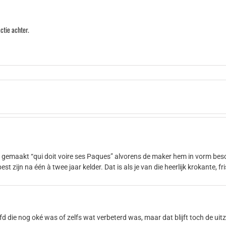
ctie achter.
BN gemaakt “qui doit voire ses Paques” alvorens de maker hem in vorm 
zijn na één à twee jaar kelder. Dat is als je van die heerlijk krokante, fr
efd die nog oké was of zelfs wat verbeterd was, maar dat blijft toch de ui