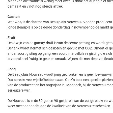
Maar van die traditie is weinig meer over. Ik drink het al lang niet
gemaakt en vindt nog steeds aftrek.
Cashen
Wat was/is de charme van Beaujolais Nouveau? Voor de producent in 
jonge Beaujolais op de derde donderdag in november op de markt geb
Fruit
Deze wijn van de gamay-druif is van de eerste persing en wordt gema
De tank wordt hermetisch gesloten en gevuld met CO2. Omdat er gee
ander soort gisting op gang, een soort intercellulaire gisting die zi
is vooral heel fruitig, in geur en smaak. Wijnen die met deze vini
Jong
De Beaujolais Nouveau wordt jong gedronken en is geen bewaarwijn. H
Dat spreekt veel wijnliefhebbers aan. Op z’n best een speelse plezierw
van de producent en het oogstjaar in. Maar ach, bij de Nouveau maal
serieuzere wijn.
De Nouveau is in de 80-ger en 90-ger jaren van de vorige eeuw verw
weer meer aandacht aan de kwaliteit van de Nouveau te schenken. 