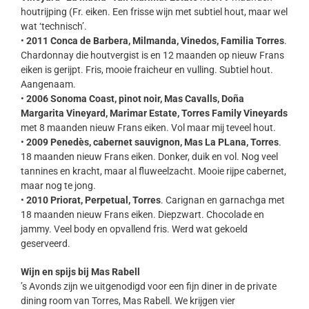
houtrijping (Fr. eiken. Een frisse wijn met subtiel hout, maar wel
wat ‘technisch’.
•
2011 Conca de Barbera, Milmanda, Vinedos, Familia Torres
.
Chardonnay die houtvergist is en 12 maanden op nieuw Frans
eiken is gerijpt. Fris, mooie fraicheur en vulling. Subtiel hout.
Aangenaam.
•
2006 Sonoma Coast, pinot noir, Mas Cavalls, Doña
Margarita Vineyard, Marimar Estate, Torres Family Vineyards
met 8 maanden nieuw Frans eiken. Vol maar mij teveel hout.
•
2009 Penedès, cabernet sauvignon, Mas La PLana, Torres
.
18 maanden nieuw Frans eiken. Donker, duik en vol. Nog veel
tannines en kracht, maar al fluweelzacht. Mooie rijpe cabernet,
maar nog te jong.
•
2010 Priorat, Perpetual, Torres
. Carignan en garnachga met
18 maanden nieuw Frans eiken. Diepzwart. Chocolade en
jammy. Veel body en opvallend fris. Werd wat gekoeld
geserveerd.
Wijn en spijs bij Mas Rabell
’s Avonds zijn we uitgenodigd voor een fijn diner in de private
dining room van Torres, Mas Rabell. We krijgen vier