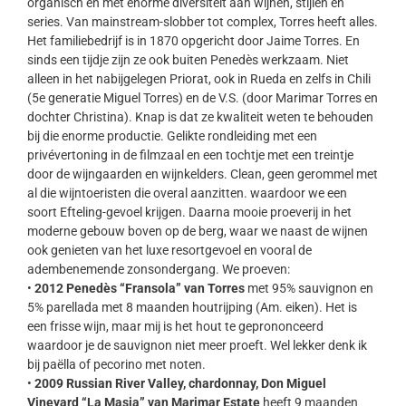
organisch en met enorme diversiteit aan wijnen, stijlen en
series. Van mainstream-slobber tot complex, Torres heeft alles.
Het familiebedrijf is in 1870 opgericht door Jaime Torres. En
sinds een tijdje zijn ze ook buiten Penedès werkzaam. Niet
alleen in het nabijgelegen Priorat, ook in Rueda en zelfs in Chili
(5e generatie Miguel Torres) en de V.S. (door Marimar Torres en
dochter Christina). Knap is dat ze kwaliteit weten te behouden
bij die enorme productie. Gelikte rondleiding met een
privévertoning in de filmzaal en een tochtje met een treintje
door de wijngaarden en wijnkelders. Clean, geen gerommel met
al die wijntoeristen die overal aanzitten. waardoor we een
soort Efteling-gevoel krijgen. Daarna mooie proeverij in het
moderne gebouw boven op de berg, waar we naast de wijnen
ook genieten van het luxe resortgevoel en vooral de
adembenemende zonsondergang. We proeven:
•
2012 Penedès “Fransola” van Torres
met 95% sauvignon en
5% parellada met 8 maanden houtrijping (Am. eiken). Het is
een frisse wijn, maar mij is het hout te geprononceerd
waardoor je de sauvignon niet meer proeft. Wel lekker denk ik
bij paëlla of pecorino met noten.
•
2009 Russian River Valley, chardonnay, Don Miguel
Vineyard “La Masia” van Marimar Estate
heeft 9 maanden