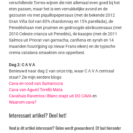
verschillende Torres-wijnen die niet allemaal even goed bij het
eten passen, maar het is een verrukkelijke avond en de
gezouten vis met piquillopepersaus (met de bekende 2012
Gran Viña Sol van 85% chardonnay en 15% parellada), de
Penedèshaan met pruimen en gedroogde abrikozensaus (met
2010 Celeste crianza uit Penedès), de kaasjes (met de 2011
Salmos uit Priorat van garnacha, cariñena en syrah en 14
maanden houtrijping op nieuw Frans eiken) en de typische
crema catalana smaakten ons opperbest.
Dag 2: C Λ V Λ
Benieuwd naar dag 2 van onze trip, waar C Λ V Λ centraal
staat? Zie mijn eerdere blogs:
Cava en rood van Sumarocca
Cava van Agustí Torelló Mata
Cavahuis Raventos i Blanc stapt uit DO CAVA
en
Waarom cava?
Interessant artikel? Deel het!
Vond je dit artikel interessant? Delen wordt gewaardeerd. Of laat hieronder