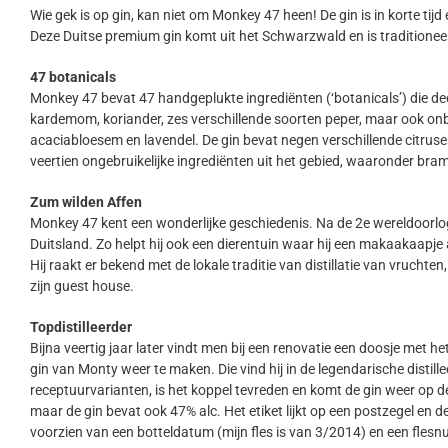
Wie gek is op gin, kan niet om Monkey 47 heen! De gin is in korte tijd
Deze Duitse premium gin komt uit het Schwarzwald en is traditione
47 botanicals
Monkey 47 bevat 47 handgeplukte ingrediënten (‘botanicals’) die dee
kardemom, koriander, zes verschillende soorten peper, maar ook onbe
acaciabloesem en lavendel. De gin bevat negen verschillende citruse
veertien ongebruikelijke ingrediënten uit het gebied, waaronder br
Zum wilden Affen
Monkey 47 kent een wonderlijke geschiedenis. Na de 2e wereldoorlo
Duitsland. Zo helpt hij ook een dierentuin waar hij een makaakaapje
Hij raakt er bekend met de lokale traditie van distillatie van vrucht
zijn guest house.
Topdistilleerder
Bijna veertig jaar later vindt men bij een renovatie een doosje met he
gin van Monty weer te maken. Die vind hij in de legendarische distillee
receptuurvarianten, is het koppel tevreden en komt de gin weer op 
maar de gin bevat ook 47% alc. Het etiket lijkt op een postzegel en de 
voorzien van een botteldatum (mijn fles is van 3/2014) en een fles