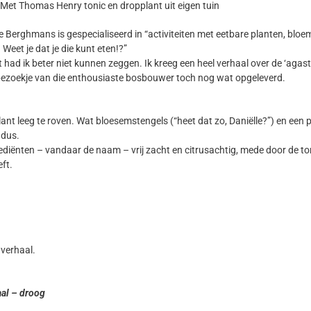
Met Thomas Henry tonic en dropplant uit eigen tuin
le Berghmans is gespecialiseerd in “activiteiten met eetbare planten, blo
 Weet je dat je die kunt eten!?”
at had ik beter niet kunnen zeggen. Ik kreeg een heel verhaal over de ‘aga
 bezoekje van die enthousiaste bosbouwer toch nog wat opgeleverd.
ant leeg te roven. Wat bloesemstengels (“heet dat zo, Daniëlle?”) en een p
 dus.
ënten – vandaar de naam – vrij zacht en citrusachtig, mede door de tonic.
ft.
 verhaal.
aal – droog