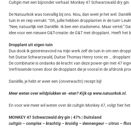
Cultgin met een bijzonder verhaal: Monkey 47 Schwarzwald dry gin. 
De Natuurkok was toevallig bij ons. Nou, dan weet je het wel. Daniël
tuin in en riep verrukt: “Oh, jullie hebben dropplanten in de tuin! Leuk!
“Nee, natuurlijk niet Daniëlle. Ik ben een stadsmens. Maar vertel.” D
idee voor een nieuwe G&T-creatie: de G&T met dropplant. Heeft het
Dropplant uit eigen tuin
Dus dook ik gisterenavond na mijn werk zelf de tuin in om een droppl
het Duitse Schwarzwald, Duitse Thomas Henry tonic en … dropplant
De combinatie is ondanks de kracht van deze power-gin met 47 ingredi
Verfrissende tonen door de dropplant die je vooral in de afdronk proe
Daniëlle, je hebt er weer een (onverwacht) recept bij!
Meer weten over wildplukken en -eten? Kijk op www.natuurkok.nl.
En voor wie meer wil weten over de cultgin Monkey 47, volgt hier het
MONKEY 47 Schwarzwald dry gin | 47% | Duitsland
cultgin – complex – krachtig – kruidig – dennengeur – citrus – flor