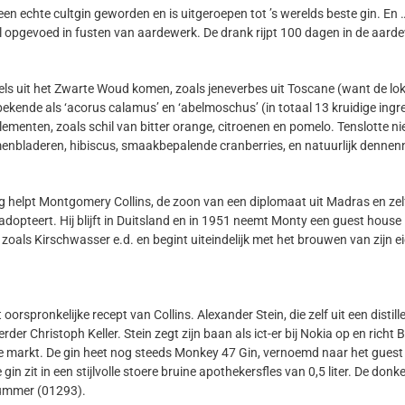
 een echte cultgin geworden en is uitgeroepen tot ’s werelds beste gin. En …
el opgevoed in fusten van aardewerk. De drank rijpt 100 dagen in de aar
ls uit het Zwarte Woud komen, zoals jeneverbes uit Toscane (want de lok
kende als ‘acorus calamus’ en ‘abelmoschus’ (in totaal 13 kruidige ingre
lementen, zoals schil van bitter orange, citroenen en pomelo. Tenslotte n
amenbladeren, hibiscus, smaakbepalende cranberries, en natuurlijk dennen
g helpt Montgomery Collins, de zoon van een diplomaat uit Madras en ze
 adopteert. Hij blijft in Duitsland en in 1951 neemt Monty een guest hous
en, zoals Kirschwasser e.d. en begint uiteindelijk met het brouwen van zijn
t oorspronkelijke recept van Collins. Alexander Stein, die zelf uit een dist
rder Christoph Keller. Stein zegt zijn baan als ict-er bij Nokia op en richt
de markt. De gin heet nog steeds Monkey 47 Gin, vernoemd naar het guest
gin zit in een stijlvolle stoere bruine apothekersfles van 0,5 liter. De don
nummer (01293).