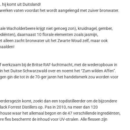
 hij komt uit Duitsland!
dewerken vaten voordat het wordt aangelengd met zuiver bronwater.
ale Wacholderbeere krijgt niet genoeg zon), kruidnagel, gember,
diënten), daarnaast 10 florale elementen zoals jasmijn,
iet alleen zacht bronwater uit het Zwarte Woud zelf, maar ook
naalden!
lf werkzaam bij de Britse RAF-luchtmacht, met de wederopbouw in
e in het Duitse Schwarzwald over en noemt het “Zum wilden Affen”.
 eigen gin die tot in de 70-ger jaren het handelsmerk zou worden voor
illeerdersgezin komt, zoekt dan een topdistilleerder om de bijzondere
 Black Forrest Distillers op. Pas in 2010, na meer dan 120
 house waar het allemaal begon en de 47 verschillende ingrediënten,
kere fles beschermt de inhoud voor UV-stralen. Alle flessen zijn