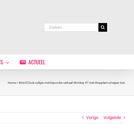
Zoeken
naar:
WS
ACTUEEL
Home
»
#GinOClock cultgin met bijzonder verhaal: Monkey 47 met dropplant uit eigen tuin
Vorige
Volgende