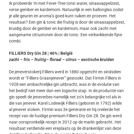
Ik probeerde ‘m met Fever-Tree tonic water, sinaasappelzest,
verse gember en kardemom. Natuurlijk in een ballonglas zodat
je alle geuren en aroma’s goed kunt ruiken en proeven. Het
resultaat? Een gin & tonic die fruitig is door de sinaasappelzest,
kruidig door de gember en kardemom, maar ook zacht met
aangename citrustonen door de tonic. Een verkwikkende fijne
combi.
FILLIERS Dry Gin 28 | 46% | België
zacht – fris – fruitig– floraal – citrus – exotische kruiden
De jeneverstokerij Filliers werd in 1880 opgericht en sindsdien
wordt er “Filliers Graanjenever” gestookt. Dat Firmin Filliers in
1928 een ambachtelijke gin uitbracht, was in de evolutie van
het bedrijf niet meer dan een logische stap. In de productie van
gin speelt de jeneverbes namelijk net zo’n belangrijke rol als in
die van jenever. Karel Lodewijk Filliers (geboren in 1792) wilde
al jenever stoken. Firmin was 3e generatie en hij creëerde het
recept van de huidige premium Filliers Dry Gin 28. De gin werd
naar oorspronkelijk recept in 2012 op de markt gebracht. Het
resultaat verdiende een ereplaats op de drankenlijst van deze