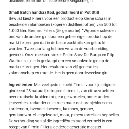
distilleerderfamilie. Dit is de eerste Belgische gin.
Small Batch handcrafted, gedistilleerd in Pot Still
Bewust kiest Filliers voor een productie op kleine schaal, in
bescheiden alambieken (koperen distilleerpotten) van 500 tot
1.000 liter. Bernard Filliers (5e generatie): “Wij onderscheiden
ons van de andere gin door een geheel eigen product op de
markt te brengen dat in de beste cocktails kan gebruikt
worden. Twee jaar lang hebben we aan de voorbereiding
gewerkt. Onze meester-stoker Pedro Saez Del Burgo en Filip
Waelkens zijn erin geslaagd om een smaakvolle gin op de
markt te brengen. Het resultaat van vijf generaties
vakmanschap en traditie. Het is geen doordeweekse gin.
Ingrediënten
: Met veel geduld zocht Firmin voor zijn originele
ginrecept 28 natuurlijke ingrediënten uit, van citrusvruchten
over exotische kruiden tot geurige wortelen, onder andere
jeneverbes, koriander en citroen maar ook oranjebloesems,
kardemom, lavendelbloesems, kalmoes, gember,
gentiaanwortel, engelwortel, mout, pimentkorrels en hopbellen.
De verhouding van al die ingrediënten stond vermeld in een
recept van Firmin Filliers, de derde generatie meester-