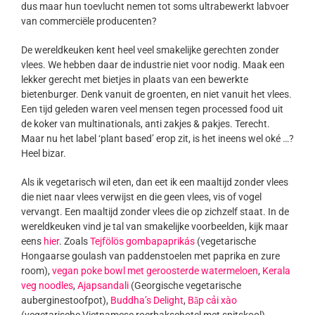
dus maar hun toevlucht nemen tot soms ultrabewerkt labvoer
van commerciële producenten?
De wereldkeuken kent heel veel smakelijke gerechten zonder
vlees. We hebben daar de industrie niet voor nodig. Maak een
lekker gerecht met bietjes in plaats van een bewerkte
bietenburger. Denk vanuit de groenten, en niet vanuit het vlees.
Een tijd geleden waren veel mensen tegen processed food uit
de koker van multinationals, anti zakjes & pakjes. Terecht.
Maar nu het label ‘plant based’ erop zit, is het ineens wel oké …?
Heel bizar.
Als ik vegetarisch wil eten, dan eet ik een maaltijd zonder vlees
die niet naar vlees verwijst en die geen vlees, vis of vogel
vervangt. Een maaltijd zonder vlees die op zichzelf staat. In de
wereldkeuken vind je tal van smakelijke voorbeelden, kijk maar
eens
hier
. Zoals
Tejfölös gombapaprikás
(vegetarische
Hongaarse goulash van paddenstoelen met paprika en zure
room),
vegan poke bowl met geroosterde watermeloen
,
Kerala
veg noodles
,
Ajapsandali
(Georgische vegetarische
auberginestoofpot),
Buddha’s Delight
,
Bǎp cải xào