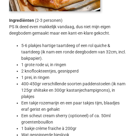
Ingrediënten
(2-3 personen)
PS Ik deed even makkelijk vandaag, dus niet mijn eigen
deegbodem gemaakt maar een kant-en-klare gekocht.
5-6 plakjes hartige taartdeeg of een rol quiche &
taartdeeg (ik nam een ronde deegbodem van 32cm, incl.
bakpapier).
1 grote rode ui, in ringen
2 knoflookteentjes, gesnipperd
1 prei, in ringen
400-450gr verschillende soorten paddenstoelen (ik nam
125gr shiitake en 300gr kastanjechampignons), in
plakjes
Een takje rozemarijn en een paar takjes tijm, blaadjes
eraf gerist en gehakt
Een scheut cream sherry (optioneel) of ca. 50ml
groentenbouillon
1 bakje crème fraiche à 200gr
Wat gesnipperde bieslook