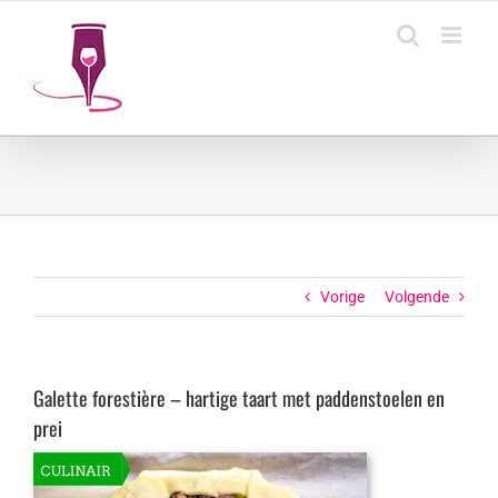
Ga
naar
inhoud
Vorige
Volgende
Galette forestière – hartige taart met paddenstoelen en
prei