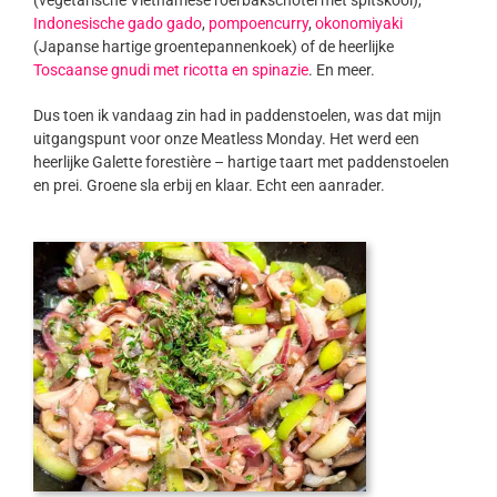
(vegetarische Vietnamese roerbakschotel met spitskool),
Indonesische gado gado
,
pompoencurry
,
okonomiyaki
(Japanse hartige groentepannenkoek) of de heerlijke
Toscaanse gnudi met ricotta en spinazie
. En meer.
Dus toen ik vandaag zin had in paddenstoelen, was dat mijn
uitgangspunt voor onze Meatless Monday. Het werd een
heerlijke Galette forestière – hartige taart met paddenstoelen
en prei. Groene sla erbij en klaar. Echt een aanrader.