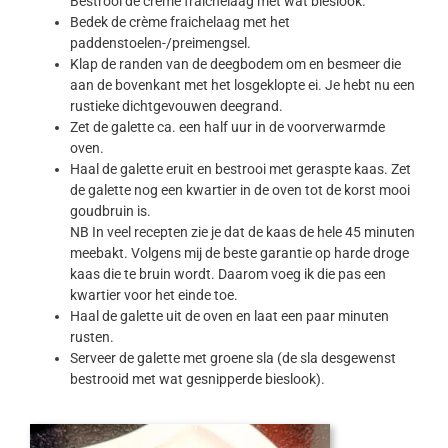
Bestrooi de crème fraichelaag met wat bieslook.
Bedek de crème fraichelaag met het
paddenstoelen-/preimengsel.
Klap de randen van de deegbodem om en besmeer die
aan de bovenkant met het losgeklopte ei. Je hebt nu een
rustieke dichtgevouwen deegrand.
Zet de galette ca. een half uur in de voorverwarmde
oven.
Haal de galette eruit en bestrooi met geraspte kaas. Zet
de galette nog een kwartier in de oven tot de korst mooi
goudbruin is.
NB In veel recepten zie je dat de kaas de hele 45 minuten
meebakt. Volgens mij de beste garantie op harde droge
kaas die te bruin wordt. Daarom voeg ik die pas een
kwartier voor het einde toe.
Haal de galette uit de oven en laat een paar minuten
rusten.
Serveer de galette met groene sla (de sla desgewenst
bestrooid met wat gesnipperde bieslook).