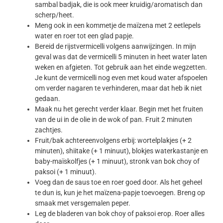
sambal badjak, die is ook meer kruidig/aromatisch dan
scherp/heet.
Meng ook in een kommetje de maïzena met 2 eetlepels
water en roer tot een glad papje.
Bereid de rijstvermicelli volgens aanwijzingen. In mijn
geval was dat de vermicelli 5 minuten in heet water laten
weken en afgieten. Tot gebruik aan het einde wegzetten.
Je kunt de vermicelli nog even met koud water afspoelen
om verder nagaren te verhinderen, maar dat heb ik niet
gedaan.
Maak nu het gerecht verder klaar. Begin met het fruiten
van de ui in de olie in de wok of pan. Fruit 2 minuten
zachtjes.
Fruit/bak achtereenvolgens erbij: wortelplakjes (+ 2
minuten), shiitake (+ 1 minuut), blokjes waterkastanje en
baby-maïskolfjes (+ 1 minuut), stronk van bok choy of
paksoi (+ 1 minuut).
Voeg dan de saus toe en roer goed door. Als het geheel
te dun is, kun je het maïzena-papje toevoegen. Breng op
smaak met versgemalen peper.
Leg de bladeren van bok choy of paksoi erop. Roer alles