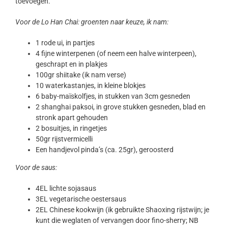
toevoegen.
Voor de Lo Han Chai: groenten naar keuze, ik nam:
1 rode ui, in partjes
4 fijne winterpenen (of neem een halve winterpeen),
geschrapt en in plakjes
100gr shiitake (ik nam verse)
10 waterkastanjes, in kleine blokjes
6 baby-maïskolfjes, in stukken van 3cm gesneden
2 shanghai paksoi, in grove stukken gesneden, blad en
stronk apart gehouden
2 bosuitjes, in ringetjes
50gr rijstvermicelli
Een handjevol pinda’s (ca. 25gr), geroosterd
Voor de saus:
4EL lichte sojasaus
3EL vegetarische oestersaus
2EL Chinese kookwijn (ik gebruikte Shaoxing rijstwijn; je
kunt die weglaten of vervangen door fino-sherry; NB