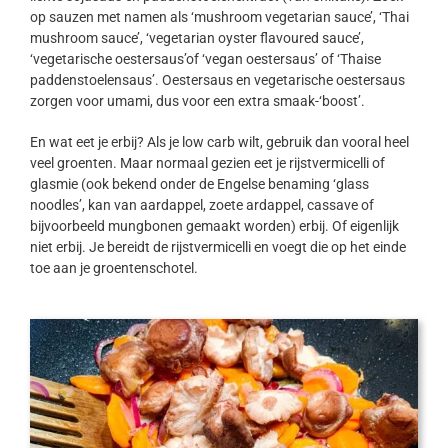
op sauzen met namen als ‘mushroom vegetarian sauce’, ‘Thai
mushroom sauce’, ‘vegetarian oyster flavoured sauce’,
‘vegetarische oestersaus’of ‘vegan oestersaus’ of ‘Thaise
paddenstoelensaus’. Oestersaus en vegetarische oestersaus
zorgen voor umami, dus voor een extra smaak-‘boost’.
En wat eet je erbij? Als je low carb wilt, gebruik dan vooral heel
veel groenten. Maar normaal gezien eet je rijstvermicelli of
glasmie (ook bekend onder de Engelse benaming ‘glass
noodles’, kan van aardappel, zoete ardappel, cassave of
bijvoorbeeld mungbonen gemaakt worden) erbij. Of eigenlijk
niet erbij. Je bereidt de rijstvermicelli en voegt die op het einde
toe aan je groentenschotel.