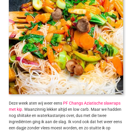
Deze week aten wij weer eens
PF Changs Aziatische slawraps
met kip
. Waanzinnig lekker altijd en low carb. Maar we hadden
nog shiitake en waterkastanjes over, dus met die twee
ingrediënten ging ik aan de slag. Ik vond ook dat het weer eens
een dagje zonder vlees moest worden, en zo stuitte ik op