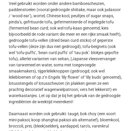
Veel gebruikt worden onder andere bamboescheuten,
paddenstoelen (vooral gedroogde shiitake, maar ook judasoor
/ ‘wood ear’), wortel, Chinese kool, peultjes of sugar snaps,
pinda’s, gefrituurde tofu, gefermenteerde of ingelegde tofu
(fermented bean curd; ook wel tofu-kaas genoemd; kies
bijvoorbeeld de rode variant die meer en een rijke smaak heeft),
gedroogde tofu-vellen (dried bean curd sticks) of geperste
tofu-vellen (deze zijn dus niet gedroogd), tofu-beignets (ook
wel ‘tofu-puffs’, ‘bean curd puffs’ of ‘tau pok’: blokjes gepofte
tofu), allerlei varianten van seitan, (Japanse vleesvervanger
van tarwemeel en water, soms met toegevoegde
smaakmakers), tijgerlelieknoppen (gedroogd; ook wel
leliebloemen of op z’n Engels ‘lily flower’ of ‘lily buds’ genoemd),
lotusstengels of lotusscheuten (in plakken geven ze een
prachtig decoratief wagenwielpatroon; vers het lekkerst!) en
waterkastanjes. Let op dat je bij het gebruik van de gedroogde
ingrediënten de weektijd meerekent!
Daarnaast worden ook gebruikt: taugé, bok choy (een soort
mini-paksoi; koop shanghai paksoi als alternatief), bloemkool,
broccoli, prei, (bleek)selderij, aardappel, taro’s, varenkrul