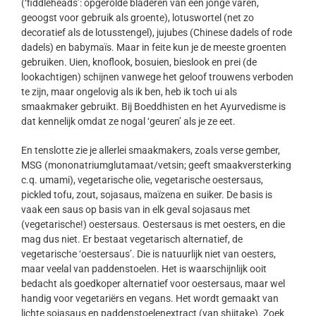
(‘fiddleheads’: opgerolde bladeren van een jonge varen,
geoogst voor gebruik als groente), lotuswortel (net zo
decoratief als de lotusstengel), jujubes (Chinese dadels of rode
dadels) en babymaïs. Maar in feite kun je de meeste groenten
gebruiken. Uien, knoflook, bosuien, bieslook en prei (de
lookachtigen) schijnen vanwege het geloof trouwens verboden
te zijn, maar ongelovig als ik ben, heb ik toch ui als
smaakmaker gebruikt. Bij Boeddhisten en het Ayurvedisme is
dat kennelijk omdat ze nogal ‘geuren’ als je ze eet.
En tenslotte zie je allerlei smaakmakers, zoals verse gember,
MSG (mononatriumglutamaat/vetsin; geeft smaakversterking
c.q. umami), vegetarische olie, vegetarische oestersaus,
pickled tofu, zout, sojasaus, maïzena en suiker. De basis is
vaak een saus op basis van in elk geval sojasaus met
(vegetarische!) oestersaus. Oestersaus is met oesters, en die
mag dus niet. Er bestaat vegetarisch alternatief, de
vegetarische ‘oestersaus’. Die is natuurlijk niet van oesters,
maar veelal van paddenstoelen. Het is waarschijnlijk ooit
bedacht als goedkoper alternatief voor oestersaus, maar wel
handig voor vegetariërs en vegans. Het wordt gemaakt van
lichte sojasaus en paddenstoelenextract (van shiitake). Zoek