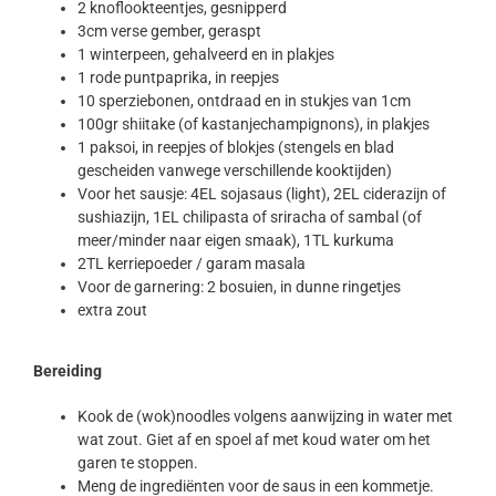
2 knoflookteentjes, gesnipperd
3cm verse gember, geraspt
1 winterpeen, gehalveerd en in plakjes
1 rode puntpaprika, in reepjes
10 sperziebonen, ontdraad en in stukjes van 1cm
100gr shiitake (of kastanjechampignons), in plakjes
1 paksoi, in reepjes of blokjes (stengels en blad
gescheiden vanwege verschillende kooktijden)
Voor het sausje: 4EL sojasaus (light), 2EL ciderazijn of
sushiazijn, 1EL chilipasta of sriracha of sambal (of
meer/minder naar eigen smaak), 1TL kurkuma
2TL kerriepoeder / garam masala
Voor de garnering: 2 bosuien, in dunne ringetjes
extra zout
Bereiding
Kook de (wok)noodles volgens aanwijzing in water met
wat zout. Giet af en spoel af met koud water om het
garen te stoppen.
Meng de ingrediënten voor de saus in een kommetje.