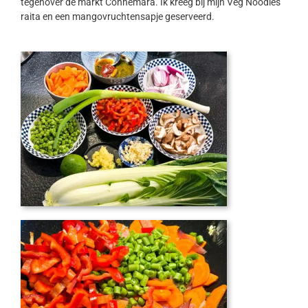
tegenover de markt Connemara. Ik kreeg bij mijn Veg Noodles
raita en een mangovruchtensapje geserveerd.