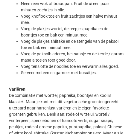
Neem een wok of braadpan. Fruit de ui een paar
minuten zachtjes in olie.
Voeg knoflook toe en fruit zachtjes een halve minuut
mee.
Voeg de plakjes wortel, de reepjes paprika en de
boontjes toe en bak een minuut mee.
Voeg de plakjes shiitake en de stengels van de paksoi
toe en bak een minuut mee.
Voeg de paksoibladeren, het sausje en de kerrie / garam
masala toe en roer goed door.
Voeg tenslotte de noodles toe en verwarm alles goed.
Serveer meteen en garneer met bosuitjes.
Variëren
De combinatie met worttel, papreika, boontjes en kool is
klassiek. Maar je kunt met dit vegetarische groentengerecht
uiteraard naar hartenlust variëren en je eigen favoriete
groenten gebruiken. Denk aan: rode of witte ui, wortel /
winterpeen, sperziebonen of haricots verts, sugar snaps,
peultjes, rode of groene paprika, puntpaprika, paksoi, Chinese
of witte kool, shittake, (kastanje)champignons etc. Maar als je