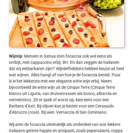
Wijntip
: Mensen in Genua eten focaccia ook wel eens als
ontbijt, met cappuccino erbij. Brr. En dan zeggen de Italianen
dat wij eetbarbaren zijn!? Wijnliefhebbers hebben keuze uit heel
wat wijnen. Alles hangt af van hoe je de focaccia bereid. Puur
is ie het lekkerste met een elegante witte wijn erbij. Neem
bijvoorbeeld de witte wijn uit de Cinque Terre (Cinque Terre
bianco uit Liguria, van druivenrassen als bosco, albarola en
vermentino). Zit er spek of worst op, kies eens voor een
Barbera d’Asti. Bij olijven kun je kiezen voor een Cerasuolo
d’Abruzzo (rosé). Bij uien: Vernaccia di San Giminiano.
Wij aten de focaccia uiteindelijk als onderdeel van wat lekkere
Italiaans getinte hapjes en antipasti, zoals pepersalami, coppa