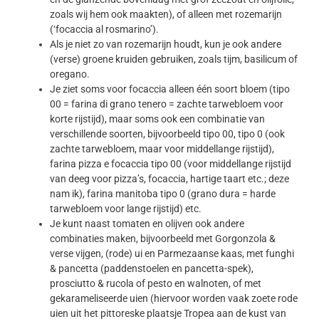
zoals wij hem ook maakten), of alleen met rozemarijn
(‘focaccia al rosmarino’).
Als je niet zo van rozemarijn houdt, kun je ook andere
(verse) groene kruiden gebruiken, zoals tijm, basilicum of
oregano.
Je ziet soms voor focaccia alleen één soort bloem (tipo
00 = farina di grano tenero = zachte tarwebloem voor
korte rijstijd), maar soms ook een combinatie van
verschillende soorten, bijvoorbeeld tipo 00, tipo 0 (ook
zachte tarwebloem, maar voor middellange rijstijd),
farina pizza e focaccia tipo 00 (voor middellange rijstijd
van deeg voor pizza’s, focaccia, hartige taart etc.; deze
nam ik), farina manitoba tipo 0 (grano dura = harde
tarwebloem voor lange rijstijd) etc.
Je kunt naast tomaten en olijven ook andere
combinaties maken, bijvoorbeeld met Gorgonzola &
verse vijgen, (rode) ui en Parmezaanse kaas, met funghi
& pancetta (paddenstoelen en pancetta-spek),
prosciutto & rucola of pesto en walnoten, of met
gekarameliseerde uien (hiervoor worden vaak zoete rode
uien uit het pittoreske plaatsje Tropea aan de kust van