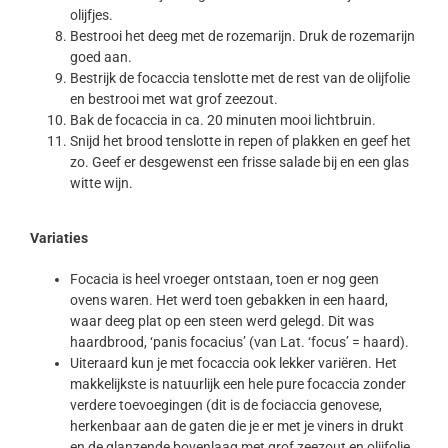
olijfjes.
Bestrooi het deeg met de rozemarijn. Druk de rozemarijn
goed aan.
Bestrijk de focaccia tenslotte met de rest van de olijfolie
en bestrooi met wat grof zeezout.
Bak de focaccia in ca. 20 minuten mooi lichtbruin.
Snijd het brood tenslotte in repen of plakken en geef het
zo. Geef er desgewenst een frisse salade bij en een glas
witte wijn.
Variaties
Focacia is heel vroeger ontstaan, toen er nog geen
ovens waren. Het werd toen gebakken in een haard,
waar deeg plat op een steen werd gelegd. Dit was
haardbrood, ‘panis focacius’ (van Lat. ‘focus’ = haard).
Uiteraard kun je met focaccia ook lekker variëren. Het
makkelijkste is natuurlijk een hele pure focaccia zonder
verdere toevoegingen (dit is de fociaccia genovese,
herkenbaar aan de gaten die je er met je viners in drukt
en de glanzende bovenlaag met grof zeezout en olijfolie,