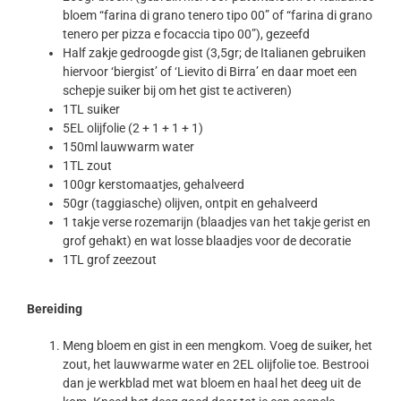
bloem “farina di grano tenero tipo 00” of “farina di grano
tenero per pizza e focaccia tipo 00”), gezeefd
Half zakje gedroogde gist (3,5gr; de Italianen gebruiken
hiervoor ‘biergist’ of ‘Lievito di Birra’ en daar moet een
schepje suiker bij om het gist te activeren)
1TL suiker
5EL olijfolie (2 + 1 + 1 + 1)
150ml lauwwarm water
1TL zout
100gr kerstomaatjes, gehalveerd
50gr (taggiasche) olijven, ontpit en gehalveerd
1 takje verse rozemarijn (blaadjes van het takje gerist en
grof gehakt) en wat losse blaadjes voor de decoratie
1TL grof zeezout
Bereiding
Meng bloem en gist in een mengkom. Voeg de suiker, het
zout, het lauwwarme water en 2EL olijfolie toe. Bestrooi
dan je werkblad met wat bloem en haal het deeg uit de