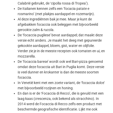
Calabrië gebruikt, de ‘cipolla rossa di Tropea’).
De Italianen kennen zelfs een ‘focacia patate e
rosmarino’ (met plakjes aardappel en rozemarijn).
Al deze ingrediënten bak je mee. Maar je kunt de
afgebakken focaccia ook beleggen met bijvoorbeeld
gerookte zalm & rucola.
De ‘focaccia pugliese’ bevat aardappel; dat maakt deze
versie echt anders. Je maakt het deeg met gepureerde
gekookte aardappel, bloem, gist, water en olijfolie.
Verder zie je in de meeste recepten ook tomaten en ui, en
mozzarella.
De ‘focaccia barese’ wordt ook wel Bari-pizza genoemd
omdat deze focaccia uit Bari in Puglia komt. Deze versie
is veel dunner en krokanter is dan de meeste soorten
focaccia.
In Venetië kent met een zoete variant, de ‘focaccia dolce’
met bijvoorbeeld rozijnen en honing.
En dan is er de ‘Focaccia di Recco’, die is gevuld met een
laag kaas (crescenza, ook bekend als stracchino). In
2014 werd de Focaccia di Recco zelfs een product met
beschermde geografische identificatie. Lijkt me ook