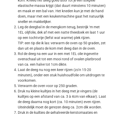
kom. Kneed het deeg goed door tot je een soepele
elastische massa krijgt (dat duurt minstens 10 minuten)
en maak er een bal van. Het kneden kun je met de hand
doen, maar met een keukenmachine gaat het natuurlijk
sneller en makkelijker.
Leg de deegbal in de mengkom terug, bestrijk ‘m met
1EL olijfolie, dek af met een natte theedoek en laat 1 uur
op een tochtvrije (liefst wat warme) plek rijzen.
TIP: een tip die ik las: verwarm de oven op 50 graden, zet
dan uit en plaats de kom met deeg dan in de oven.
Rol de deeg na een uur in een met 1EL olie ingevette
ovenschaal uit tot een mooi rond of ovalen platbrood
van ca. een halve tot 1cm dikte.
Laat de deeg nu nog een keer rijzen (zo’n 15-20
minuten), onder een stuk huishoudfolie om uitdrogen te
voorkomen.
Verwarm de oven voor op 250 graden.
Druk nu kleine kuiltjes in het deeg met je vingers (de
kuiltjes op een afstand van ca. 3 à 4cm van elkaar). Laat
de deeg daarna nog kort (ca. 10 minuten) even rijzen.
Uiteindelijk moet de gerezen deeg ca. 2cm dik worden.
Druk in de kuiltjes de gehalveerde kerstomaatjes en