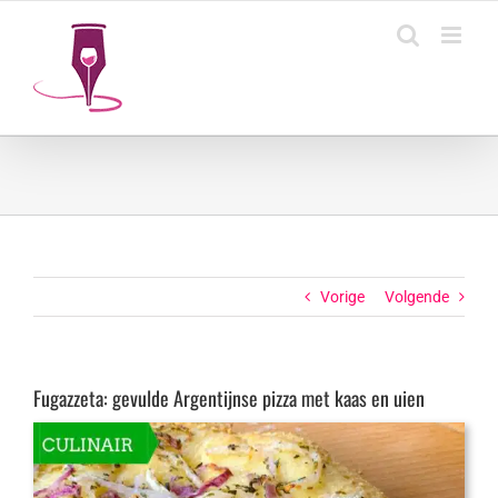
Ga
naar
inhoud
Vorige
Volgende
Fugazzeta: gevulde Argentijnse pizza met kaas en uien