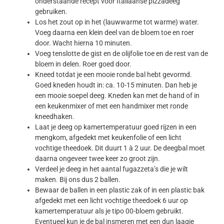
onderstaande recept voor Italiaanse pizzadeeg
gebruiken.
Los het zout op in het (lauwwarme tot warme) water.
Voeg daarna een klein deel van de bloem toe en roer
door. Wacht hierna 10 minuten.
Voeg tenslotte de gist en de olijfolie toe en de rest van de
bloem in delen. Roer goed door.
Kneed totdat je een mooie ronde bal hebt gevormd.
Goed kneden houdt in: ca. 10-15 minuten. Dan heb je
een mooie soepel deeg. Kneden kan met de hand of in
een keukenmixer of met een handmixer met ronde
kneedhaken.
Laat je deeg op kamertemperatuur goed rijzen in een
mengkom, afgedekt met keukenfolie of een licht
vochtige theedoek. Dit duurt 1 à 2 uur. De deegbal moet
daarna ongeveer twee keer zo groot zijn.
Verdeel je deeg in het aantal fugazzeta’s die je wilt
maken. Bij ons dus 2 ballen.
Bewaar de ballen in een plastic zak of in een plastic bak
afgedekt met een licht vochtige theedoek 6 uur op
kamertemperatuur als je tipo 00-bloem gebruikt.
Eventueel kun je de bal insmeren met een dun laagje