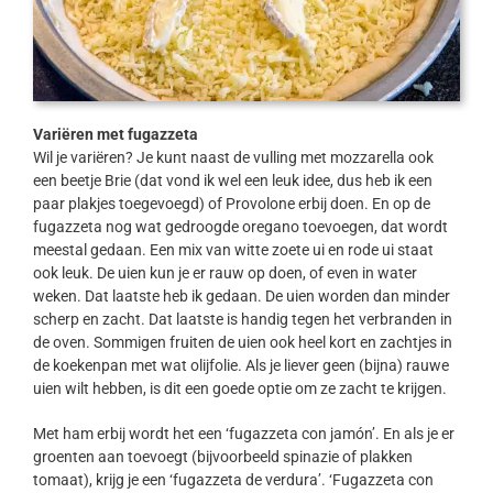
Variëren met fugazzeta
Wil je variëren? Je kunt naast de vulling met mozzarella ook
een beetje Brie (dat vond ik wel een leuk idee, dus heb ik een
paar plakjes toegevoegd) of Provolone erbij doen. En op de
fugazzeta nog wat gedroogde oregano toevoegen, dat wordt
meestal gedaan. Een mix van witte zoete ui en rode ui staat
ook leuk. De uien kun je er rauw op doen, of even in water
weken. Dat laatste heb ik gedaan. De uien worden dan minder
scherp en zacht. Dat laatste is handig tegen het verbranden in
de oven. Sommigen fruiten de uien ook heel kort en zachtjes in
de koekenpan met wat olijfolie. Als je liever geen (bijna) rauwe
uien wilt hebben, is dit een goede optie om ze zacht te krijgen.
Met ham erbij wordt het een ‘fugazzeta con jamón’. En als je er
groenten aan toevoegt (bijvoorbeeld spinazie of plakken
tomaat), krijg je een ‘fugazzeta de verdura’. ‘Fugazzeta con