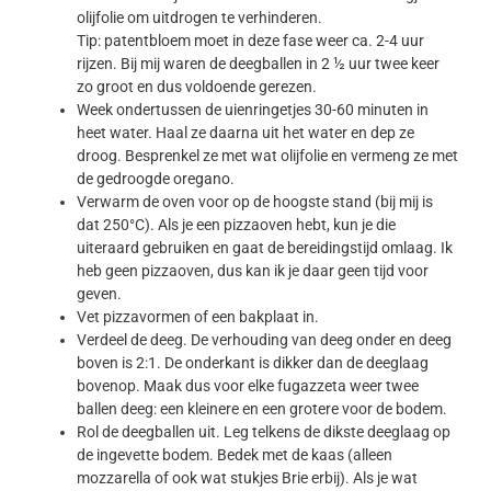
olijfolie om uitdrogen te verhinderen.
Tip: patentbloem moet in deze fase weer ca. 2-4 uur
rijzen. Bij mij waren de deegballen in 2 ½ uur twee keer
zo groot en dus voldoende gerezen.
Week ondertussen de uienringetjes 30-60 minuten in
heet water. Haal ze daarna uit het water en dep ze
droog. Besprenkel ze met wat olijfolie en vermeng ze met
de gedroogde oregano.
Verwarm de oven voor op de hoogste stand (bij mij is
dat 250°C). Als je een pizzaoven hebt, kun je die
uiteraard gebruiken en gaat de bereidingstijd omlaag. Ik
heb geen pizzaoven, dus kan ik je daar geen tijd voor
geven.
Vet pizzavormen of een bakplaat in.
Verdeel de deeg. De verhouding van deeg onder en deeg
boven is 2:1. De onderkant is dikker dan de deeglaag
bovenop. Maak dus voor elke fugazzeta weer twee
ballen deeg: een kleinere en een grotere voor de bodem.
Rol de deegballen uit. Leg telkens de dikste deeglaag op
de ingevette bodem. Bedek met de kaas (alleen
mozzarella of ook wat stukjes Brie erbij). Als je wat