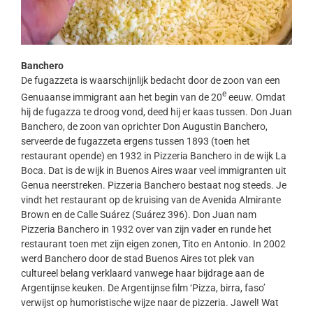
Banchero
De fugazzeta is waarschijnlijk bedacht door de zoon van een
e
Genuaanse immigrant aan het begin van de 20
eeuw. Omdat
hij de fugazza te droog vond, deed hij er kaas tussen. Don Juan
Banchero, de zoon van oprichter Don Augustin Banchero,
serveerde de fugazzeta ergens tussen 1893 (toen het
restaurant opende) en 1932 in Pizzeria Banchero in de wijk La
Boca. Dat is de wijk in Buenos Aires waar veel immigranten uit
Genua neerstreken. Pizzeria Banchero bestaat nog steeds. Je
vindt het restaurant op de kruising van de Avenida Almirante
Brown en de Calle Suárez (Suárez 396). Don Juan nam
Pizzeria Banchero in 1932 over van zijn vader en runde het
restaurant toen met zijn eigen zonen, Tito en Antonio. In 2002
werd Banchero door de stad Buenos Aires tot plek van
cultureel belang verklaard vanwege haar bijdrage aan de
Argentijnse keuken. De Argentijnse film ‘Pizza, birra, faso’
verwijst op humoristische wijze naar de pizzeria. Jawel! Wat