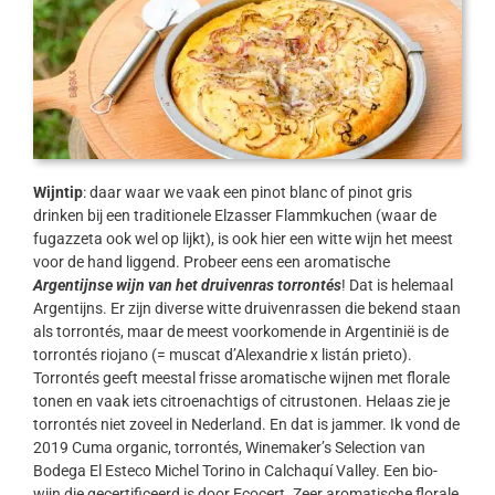
Wijntip
: daar waar we vaak een pinot blanc of pinot gris
drinken bij een traditionele Elzasser Flammkuchen (waar de
fugazzeta ook wel op lijkt), is ook hier een witte wijn het meest
voor de hand liggend. Probeer eens een aromatische
Argentijnse wijn van het druivenras torrontés
! Dat is helemaal
Argentijns. Er zijn diverse witte druivenrassen die bekend staan
als torrontés, maar de meest voorkomende in Argentinië is de
torrontés riojano (= muscat d’Alexandrie x listán prieto).
Torrontés geeft meestal frisse aromatische wijnen met florale
tonen en vaak iets citroenachtigs of citrustonen. Helaas zie je
torrontés niet zoveel in Nederland. En dat is jammer. Ik vond de
2019 Cuma organic, torrontés, Winemaker’s Selection van
Bodega El Esteco Michel Torino in Calchaquí Valley. Een bio-
wijn die gecertificeerd is door Ecocert. Zeer aromatische florale