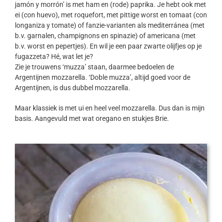
jamón y morrón’ is met ham en (rode) paprika. Je hebt ook met
ei (con huevo), met roquefort, met pittige worst en tomaat (con
longaniza y tomate) of fanzie-varianten als mediterránea (met
b.v. garnalen, champignons en spinazie) of americana (met
b.v. worst en pepertjes). En wil je een paar zwarte olijfjes op je
fugazzeta? Hé, wat let je?
Zie je trouwens ‘muzza’ staan, daarmee bedoelen de
Argentijnen mozzarella. ‘Doble muzza’, altijd goed voor de
Argentijnen, is dus dubbel mozzarella.
Maar klassiek is met ui en heel veel mozzarella. Dus dan is mijn
basis. Aangevuld met wat oregano en stukjes Brie.