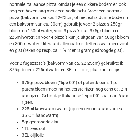
normale Italiaanse pizza, omdat je een dikkere bodem èn ook
nog een bovenlaag met deeg nodig hebt. Voor een normale
pizza (bakvorm van ca. 22-23cm, of met extra dunne bodem in
een bakvorm van ca. 30cm) gebruik je voor 2 pizza’s 250gr
bloem en 150ml water; voor 3 pizza’s dan 375gr bloem en
225ml water; en voor 4 pizza’s kun je uitgaan van 500gr bloem
en 300ml water. Uiteraard allemaal met telkens wat meer zout
en gist (reken op resp. ca. 1 ½, 2 en 3 gram gedroogde gist).
Voor 2 fugazzeta’s (bakvorm van ca. 22-23cm) gebruikte ik
375gr bloem, 225ml water en 3EL olijfolie; plus zout en gist:
375gr pizzabloem (“tipo 00”) of patentbloem. Tip:
patentbloem moet na het eerste rijzen nog eens ca. 2-4
uur rijzen. Gebruik je Italiaanse “typo 00”, laat dan 6 uur
rijzen.
225ml lauwwarm water (op een temperatuur van ca.
35°C = handwarm)
5gr gedroogde gist
1TL zeezout
3EL olijfolie