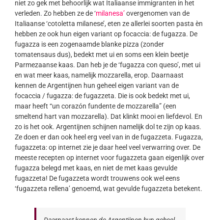
niet zo gek met behoorlijk wat Italiaanse immigranten in het
verleden. Zo hebben ze de ‘
milanesa’
overgenomen van de
Italiaanse ‘cotoletta milanese’, eten ze allerlei soorten pasta èn
hebben ze ook hun eigen variant op focaccia: de fugazza. De
fugazza is een zogenaamde blanke pizza (zonder
tomatensaus dus), bedekt met ui en soms een klein beetje
Parmezaanse kaas. Dan heb je de ‘fugazza con queso’, met ui
en wat meer kaas, namelijk mozzarella, erop. Daarnaast
kennen de Argentijnen hun geheel eigen variant van de
focaccia / fugazza: de fugazzeta. Die is ook bedekt met ui,
maar heeft “un corazón fundente de mozzarella” (een
smeltend hart van mozzarella). Dat klinkt mooi en liefdevol. En
zo is het ook. Argentijnen schijnen namelijk dol te zijn op kaas.
Ze doen er dan ook heel erg veel van in de fugazzeta. Fugazza,
fugazzeta: op internet zie je daar heel veel verwarring over. De
meeste recepten op internet voor fugazzeta gaan eigenlijk over
fugazza belegd met kaas, en niet de met kaas gevulde
fugazzeta! De fugazzeta wordt trouwens ook wel eens
‘fugazzeta rellena’ genoemd, wat gevulde fugazzeta betekent.