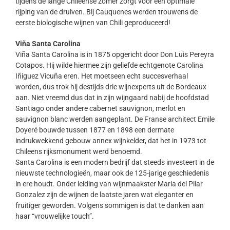
tijdens de lange Chileense zomer zorgt voor een optimale
rijping van de druiven. Bij Cauquenes werden trouwens de
eerste biologische wijnen van Chili geproduceerd!
Viña Santa Carolina
Viña Santa Carolina is in 1875 opgericht door Don Luis Pereyra
Cotapos. Hij wilde hiermee zijn geliefde echtgenote Carolina
Iñiguez Vicuña eren. Het moetseen echt succesverhaal
worden, dus trok hij destijds drie wijnexperts uit de Bordeaux
aan. Niet vreemd dus dat in zijn wijngaard nabij de hoofdstad
Santiago onder andere cabernet sauvignon, merlot en
sauvignon blanc werden aangeplant. De Franse architect Emile
Doyeré bouwde tussen 1877 en 1898 een dermate
indrukwekkend gebouw annex wijnkelder, dat het in 1973 tot
Chileens rijksmonument werd benoemd.
Santa Carolina is een modern bedrijf dat steeds investeert in de
nieuwste technologieën, maar ook de 125-jarige geschiedenis
in ere houdt. Onder leiding van wijnmaakster Maria del Pilar
Gonzalez zijn de wijnen de laatste jaren wat eleganter en
fruitiger geworden. Volgens sommigen is dat te danken aan
haar “vrouwelijke touch”.