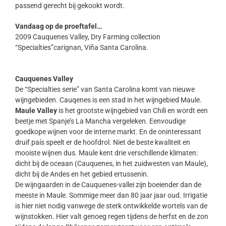
passend gerecht bij gekookt wordt.
Vandaag op de proeftafel…
2009 Cauquenes Valley, Dry Farming collection
“Specialties”carignan, Viña Santa Carolina.
Cauquenes Valley
De “Specialties serie” van Santa Carolina komt van nieuwe
wijngebieden. Cauqenes is een stad in het wijngebied Maule.
Maule Valley
is het grootste wijngebied van Chili en wordt een
beetje met Spanje’s La Mancha vergeleken. Eenvoudige
goedkope wijnen voor de interne markt. En de oninteressant
druif país speelt er de hoofdrol. Niet de beste kwaliteit en
mooiste wijnen dus. Maule kent drie verschillende klimaten:
dicht bij de oceaan (Cauquenes, in het zuidwesten van Maule),
dicht bij de Andes en het gebied ertussenin.
De wijngaarden in de Cauquenes-vallei zijn boeiender dan de
meeste in Maule. Sommige meer dan 80 jaar jaar oud. Irrigatie
is hier niet nodig vanwege de sterk ontwikkelde wortels van de
wijnstokken. Hier valt genoeg regen tijdens de herfst en de zon