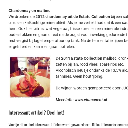
Chardonnay en malbec
We dronken de
2012 chardonnay uit de Estate Collection
bij een sa
citrus en kalkachtige mineraliteit. Als je me verteld had dat ik een sa
hem. Ook hier citrus, wat vegetaal, frisse zuren en een minerale indr
oude stokken en gaan direct na de oogst voor inweking gedurende tw
rest vergist bij lage temperatuur op tank. Na de fermentatie rijpen
er gefilterd en kan men gaan bottelen.
De
2011 Estate Collection malbec
dronk
zetten bij lan, rood vlees, spare ribs etc.
Alcoholisch neusje ondanks de 13,5% alc. 
tannines. Geen houtrijping.
De wijnen worden geïmporteerd door JJC K
Meer info: www.viumanent.cl
Interessant artikel? Deel het!
Vond je dit artikel interessant? Delen wordt gewaardeerd. Of laat hieronder een rea