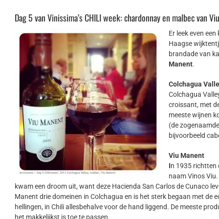
Dag 5 van Vinissima’s CHILI week: chardonnay en malbec van Vi
Er leek even een
Haagse wijktentj
brandade van ka
Manent
.
Colchagua Vall
Colchagua Valley 
croissant, met d
meeste wijnen ko
(de zogenaamde C
bijvoorbeeld cab
Viu Manent
I
n 1935 richtten
naam Vinos Viu. 
kwam een droom uit, want deze Hacienda San Carlos de Cunaco leverde
Manent drie domeinen in Colchagua en is het sterk begaan met de ec
hellingen, in Chili allesbehalve voor de hand liggend. De meeste pro
het makkelijkst is toe te passen.