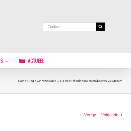
Zoeken
naar:
WS
ACTUEEL
Home
»
Dag 5 van Vinissima’s CHILI week: chardonnay en malbec van Viu Manent
Vorige
Volgende