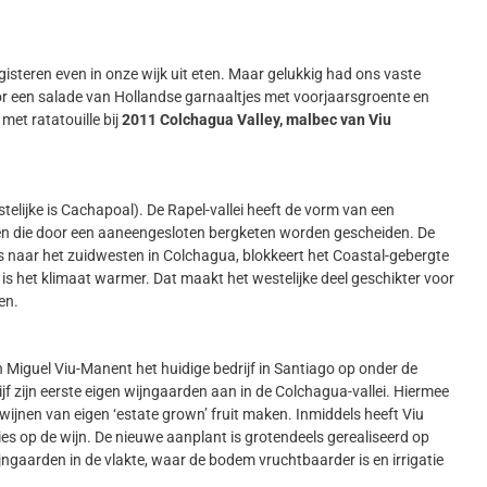
gisteren even in onze wijk uit eten. Maar gelukkig had ons vaste
oor een salade van Hollandse garnaaltjes met voorjaarsgroente en
met ratatouille bij
2011 Colchagua Valley, malbec van Viu
telijke is Cachapoal). De Rapel-vallei heeft de vorm van een
den die door een aaneengesloten bergketen worden gescheiden. De
us naar het zuidwesten in Colchagua, blokkeert het Coastal-gebergte
s het klimaat warmer. Dat maakt het westelijke deel geschikter voor
en.
 Miguel Viu-Manent het huidige bedrijf in Santiago op onder de
jf zijn eerste eigen wijngaarden aan in de Colchagua-vallei. Hiermee
wijnen van eigen ‘estate grown’ fruit maken. Inmiddels heeft Viu
s op de wijn. De nieuwe aanplant is grotendeels gerealiseerd op
jngaarden in de vlakte, waar de bodem vruchtbaarder is en irrigatie