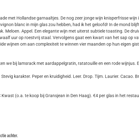
lade met Hollandse garnaaltjes. De nog zeer jonge wijn knisperfrisse wijn i
uvignon blanc in mijn glas zou hebben, had ik het geloofd! In de mond blijft
uk. Meloen. Appel. Een elegante wijn met uiterst subtiele toasting. De dru
aalf uur op roestvrij staal. Vervolgens gaat een kwart van het sap op v
 beide wijnen om aan complexiteit te winnen vier maanden op hun eigen gi
en we bij lamsrack met aardappelgratin, ratatouille en een rode wijnjus. E
Stevig karakter. Peper en kruidigheid. Leer. Drop. Tijm. Laurier. Cacao. 
wast (o.a. te koop bij Gransjean in Den Haag). €4 per glas in het restau
ctie achter.