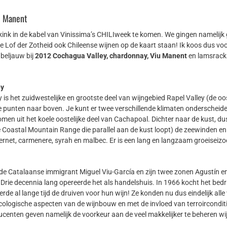
u Manent
 kink in de kabel van Vinissima’s CHILIweek te komen. We gingen namelijk 
e Lof der Zotheid ook Chileense wijnen op de kaart staan! Ik koos dus v
beljauw bij
2012 Cochagua Valley, chardonnay, Viu Manent
en lamsrack 
ey
is het zuidwestelijke en grootste deel van wijngebied Rapel Valley (de oos
e punten naar boven. Je kunt er twee verschillende klimaten onderschei
men uit het koele oostelijke deel van Cachapoal. Dichter naar de kust, d
oastal Mountain Range die parallel aan de kust loopt) de zeewinden en i
ernet, carmenere, syrah en malbec. Er is een lang en langzaam groeiseizo
 de Catalaanse immigrant Miguel Viu-García en zijn twee zonen Agustín en
Drie decennia lang opereerde het als handelshuis. In 1966 kocht het bedri
 al lange tijd de druiven voor hun wijn! Ze konden nu dus eindelijk alle 
ologische aspecten van de wijnbouw en met de invloed van terroirconditie
ducenten geven namelijk de voorkeur aan de veel makkelijker te beheren wi