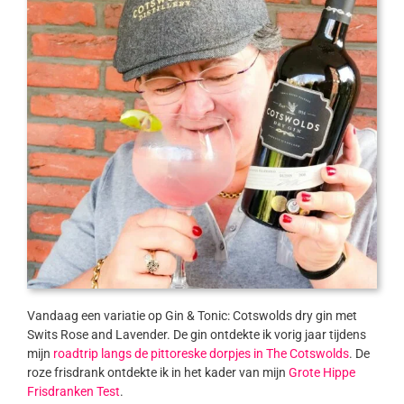
Vandaag een variatie op Gin & Tonic: Cotswolds dry gin met
Swits Rose and Lavender. De gin ontdekte ik vorig jaar tijdens
mijn
roadtrip langs de pittoreske dorpjes in The Cotswolds
. De
roze frisdrank ontdekte ik in het kader van mijn
Grote Hippe
Frisdranken Test
.