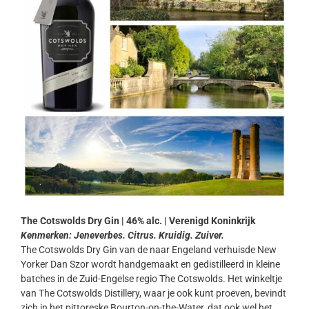
The Cotswolds Dry Gin | 46% alc. | Verenigd Koninkrijk
Kenmerken: Jeneverbes. Citrus. Kruidig. Zuiver.
The Cotswolds Dry Gin van de naar Engeland verhuisde New
Yorker Dan Szor wordt handgemaakt en gedistilleerd in kleine
batches in de Zuid-Engelse regio The Cotswolds. Het winkeltje
van The Cotswolds Distillery, waar je ook kunt proeven, bevindt
zich in het pittoreske Bourton-on-the-Water, dat ook wel het