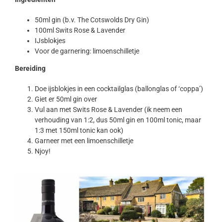
50ml gin (b.v. The Cotswolds Dry Gin)
100ml Swits Rose & Lavender
IJsblokjes
Voor de garnering: limoenschilletje
Bereiding
Doe ijsblokjes in een cocktailglas (ballonglas of ‘coppa’)
Giet er 50ml gin over
Vul aan met Swits Rose & Lavender (ik neem een
verhouding van 1:2, dus 50ml gin en 100ml tonic, maar
1:3 met 150ml tonic kan ook)
Garneer met een limoenschilletje
Njoy!