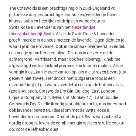
The Cotswolds is een prachtige regio in Zuid-Engeland vol
pittoreske dorpjes, prachtige landhuizen, weelderige tuinen,
knusse pubs en heerlijke roadtrips en wandelroutes.
Swits Rose & Lavender is van het
Nederlandse
frisdrankenbedrijf Swits
. Als je de Swits Rose & Lavender
proeft, merk je in de neus meteen de lavendel. Ogen dicht en je
waant je in de Provence. Ook in de smaak overheerst lavendel,
een beetje geparfumeerd bijna. De roos in de verte op de
achtergrond. Verfrissend, maar ook heel bloemig. Ik heb me
afgevraagd welke cocktail je ermee zou kunnen maken. Als je
voor gin kiest, kun je twee kanten op: gin die al rozen bevat (dat
gebeurt niet zoveel, Hendrick’s met Bulgaarse roos is een
uitzondering) of gin waar lavendel al een van de botanicals is
(zoals Aviation, Cotswolds Dry Gin, Bulldog, East London
Liqueur Company Gin, Sylvius of Monkey 47). Laat nou die
Cotswolds Dry Gin die ik vorig jaar aldaar kocht, dus inderdaad
ook lavendel bevatten. Ideaal om met de Swits Rose &
Lavender te combineren! Omdat de pink Swits van zichzelf al
aardig droog is, levert de combi met gin wel een straffe cocktail
op; voor de liefhebber dus!