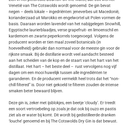
Venetië van The Cotswolds wordt genoemd. De gin bevat
negen – deels lokale – ingedriënten: jeneverbes uit Macedonië,
korianderzaad uit Marokko en engelwortel uit Polen vormen de
basis. Daaraan worden lavendel van het nabijgelegen Snowhill,
Egyptische laurierblaadjes, verse grapefruit- en limoenschil en
kardemom en zwarte peperkorrels toegevoegd. Volgens de
producent worden er tien maal zoveel botanicals (in
hoeveelheid) gebruikt dan normaal voor de meeste gin voor de
rijkste smaak. Bij de distillatie wordt veel aandacht besteed
aan het scheiden van de kop en de staart van het hart van het
distillaat. Het hart – het beste deel – rust vervolgens nog vijf
dagen om een mooi huwelijk tussen alle ingrediënten te
garanderen. En de producent vermeldt heel trots dat het “non-
chill filtered” is. Door niet gekoeld te filteren zouden de intense
smaken beter bewaard blijven.
Deze gin is, zeker met ijsblokjes, een beetje ‘cloudy’. Er treedt
een soort vertroebeling op zoals je dat ook bij ouzo en pastis
ziet als er water bij komt. Dit wordt bij gedistilleerde dranken
‘louche’ genoemd en bij The Cotswolds Dry Gin is dat bewust.