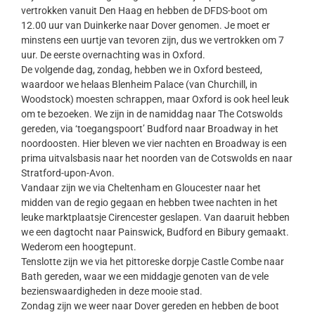
vertrokken vanuit Den Haag en hebben de DFDS-boot om
12.00 uur van Duinkerke naar Dover genomen. Je moet er
minstens een uurtje van tevoren zijn, dus we vertrokken om 7
uur. De eerste overnachting was in Oxford.
De volgende dag, zondag, hebben we in Oxford besteed,
waardoor we helaas Blenheim Palace (van Churchill, in
Woodstock) moesten schrappen, maar Oxford is ook heel leuk
om te bezoeken. We zijn in de namiddag naar The Cotswolds
gereden, via ‘toegangspoort’ Budford naar Broadway in het
noordoosten. Hier bleven we vier nachten en Broadway is een
prima uitvalsbasis naar het noorden van de Cotswolds en naar
Stratford-upon-Avon.
Vandaar zijn we via Cheltenham en Gloucester naar het
midden van de regio gegaan en hebben twee nachten in het
leuke marktplaatsje Cirencester geslapen. Van daaruit hebben
we een dagtocht naar Painswick, Budford en Bibury gemaakt.
Wederom een hoogtepunt.
Tenslotte zijn we via het pittoreske dorpje Castle Combe naar
Bath gereden, waar we een middagje genoten van de vele
bezienswaardigheden in deze mooie stad.
Zondag zijn we weer naar Dover gereden en hebben de boot