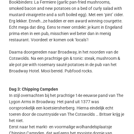
Bookbinders: La Fermiere (garlic pan-fried mushrooms,
smoked bacon and new potatoes on a bed of curly salad with
mustard vinaigrette and a soft boiled egg). Met een ‘pint’ cider.
Erg lekker. Enneh…ze hadden er een award winning courgette.
Echt mega dat ding. Eens te meer ontdekt: je kunt in Engeland
prima eten in een pub, misschien wel beter dan in menig
restaurant. Voordeel: er komen ook ‘locals’!
Daarna doorgereden naar Broadway, in het noorden van de
Cotswolds. Na een prachtige gin & tonic: steak, mushroom &
ale pot pie with rosemary sauté potatoes in de pub van het
Broadway Hotel. Mooi bereid. Pubfood rocks.
Dag 3: Chipping Campden
In stijl overnachten bij het prachtige 14e eeuwse pand van The
Lygon Arms in Broadway. Het pand uit 1377 was
oorspronkelijk een koetsiersherberg. Hierna eindelijk echt
toeren door de countryside van The Cotswolds … Britser krijg je
het niet.
Eerst naar het markt- en voormalige wolhandelsplaatsje
Chipping Campden, dat wel eens het mooiste dorpje van