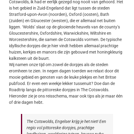
Cotswolds, ik had er eerlijk gezegd nog nooit van gehoord. Het
is het gebied in Zuid-Engeland dat ligt tussen de steden
Stratford-upon-Avon (noorden), Oxford (oosten), Bath
(zuiden) en Gloucester (westen), die er allemaal net buiten
liggen. ‘Wolds’ slaat op de glooiende heuvels van de county’s
Gloucestershire, Oxfordshire, Warwickshire, Wiltshire en
Worcestershire, die samen de Cotswolds vormen. De typische
idyllische dorpjes die je hier vindt hebben allemaal prachtige
huizen, kerkjes en manors die zijn gebouwd met honingkleurig
kalksteen uit de buurt.
Wij namen onze tijd om zowel de dorpjes als de steden
eromheen te zien. In negen dagen toerden we relaxt door dit
mooie gebied en genoten van de leuke plekjes en het Britse
pubfood. Er even een weekje lekker tussenuit? Doe dan de
Roadtrip langs de pittoreske dorpjes in The Cotswolds.
Hieronder zie je ons reisschema, maar ook tips als je maar één
of drie dagen hebt.
The Cotswolds, Engelser krijg je het niet! Een
regio vol pittoreske dorpjes, prachtige