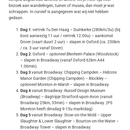
bezoek aan wandelingen, tuinen of musea, dan moet je wat
schrappen. In cursief is aangegeven wat wij niet hebben
gedaan.
Dag 1
: vertrek 7u Den Haag – Duinkerke (280km/3u) (bij
boot aanwezig 11 uur / vertrek 12.00u) – aankomst
Dover (vaart duurt 2 uur) – slapen in Oxford (ca. 250km
/ ca. 3 uur vanaf Dover).
Dag 2
: Oxford –
optioneel Blenheim Palace (Woodstock)
– slapen in Broadway (vanaf Oxford 62km A44
1.06min).
Dag 3
vanuit Broadway: Chipping Campden – Hidcote
Manor Garden (Chipping Campden) – Blockley –
optioneel Moreton-in-Marsh
– slapen in Broadway.
Dag 4
vanuit Broadway:
Russell Design Museum
(Broadway)
– dagtripje Stratford-upon-Avon (vanuit
Broadway 25km, 33min) – slapen in Broadway. (PS
Moreton heeft dinsdag 9-15u marktdag).
Dag 5
vanuit Broadway: Stow-on-the-Wold – Upper
Slaughter & Lower Slaughter – Bourton-on-the-Water –
Broadway Tower – slapen in Broadway.