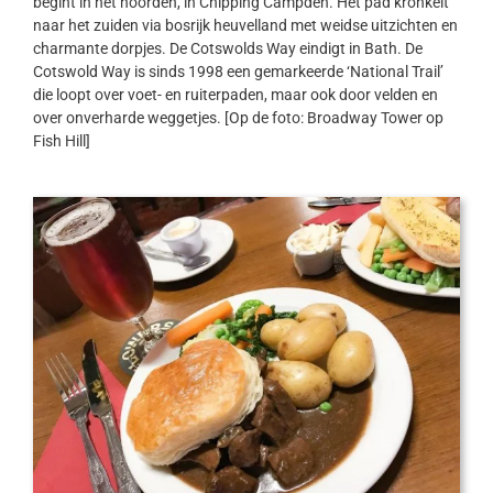
begint in het noorden, in Chipping Campden. Het pad kronkelt
naar het zuiden via bosrijk heuvelland met weidse uitzichten en
charmante dorpjes. De Cotswolds Way eindigt in Bath. De
Cotswold Way is sinds 1998 een gemarkeerde ‘National Trail’
die loopt over voet- en ruiterpaden, maar ook door velden en
over onverharde weggetjes. [Op de foto: Broadway Tower op
Fish Hill]