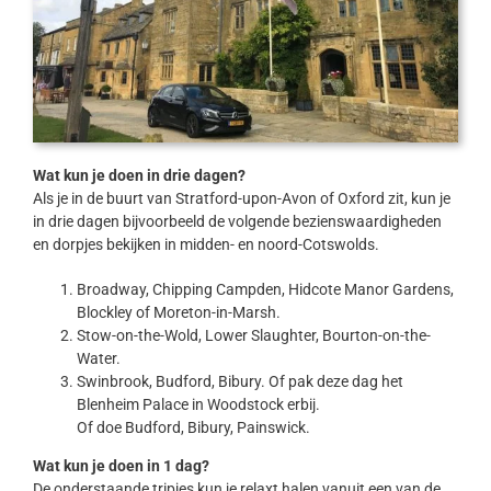
Wat kun je doen in drie dagen?
Als je in de buurt van Stratford-upon-Avon of Oxford zit, kun je
in drie dagen bijvoorbeeld de volgende bezienswaardigheden
en dorpjes bekijken in midden- en noord-Cotswolds.
Broadway, Chipping Campden, Hidcote Manor Gardens,
Blockley of Moreton-in-Marsh.
Stow-on-the-Wold, Lower Slaughter, Bourton-on-the-
Water.
Swinbrook, Budford, Bibury. Of pak deze dag het
Blenheim Palace in Woodstock erbij.
Of doe Budford, Bibury, Painswick.
Wat kun je doen in 1 dag?
De onderstaande tripjes kun je relaxt halen vanuit een van de