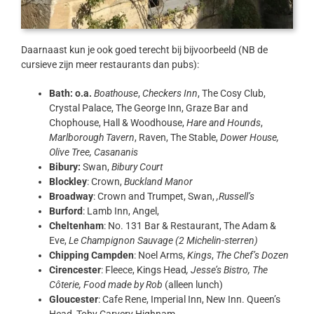
Daarnaast kun je ook goed terecht bij bijvoorbeeld (NB de
cursieve zijn meer restaurants dan pubs):
Bath: o.a.
Boathouse
,
Checkers Inn
, The Cosy Club,
Crystal Palace, The George Inn, Graze Bar and
Chophouse, Hall & Woodhouse,
Hare and Hounds
,
Marlborough Tavern
, Raven, The Stable,
Dower House,
Olive Tree, Casananis
Bibury:
Swan,
Bibury Court
Blockley
: Crown,
Buckland Manor
Broadway
: Crown and Trumpet, Swan,
,
Russell’s
Burford
: Lamb Inn, Angel,
Cheltenham
: No. 131 Bar & Restaurant, The Adam &
Eve,
Le Champignon Sauvage (2 Michelin-sterren)
Chipping Campden
: Noel Arms,
Kings
,
The Chef’s Dozen
Cirencester
: Fleece, Kings Head
,
Jesse’s Bistro, The
Côterie,
Food made by Rob
(alleen lunch)
Gloucester
: Cafe Rene, Imperial Inn, New Inn. Queen’s
Head, Toby Carvery Highnam