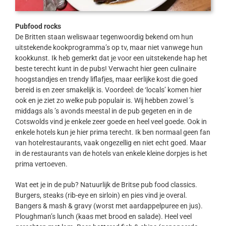
Pubfood rocks
De Britten staan weliswaar tegenwoordig bekend om hun
uitstekende kookprogramma’s op tv, maar niet vanwege hun
kookkunst. Ik heb gemerkt dat je voor een uitstekende hap het
beste terecht kunt in de pubs! Verwacht hier geen culinaire
hoogstandjes en trendy liflafjes, maar eerlijke kost die goed
bereid is en zeer smakelijk is. Voordeel: de ‘locals’ komen hier
ook en je ziet zo welke pub populair is. Wij hebben zowel ’s
middags als ’s avonds meestal in de pub gegeten en in de
Cotswolds vind je enkele zeer goede en heel veel goede. Ook in
enkele hotels kun je hier prima terecht. Ik ben normaal geen fan
van hotelrestaurants, vaak ongezellig en niet echt goed. Maar
in de restaurants van de hotels van enkele kleine dorpjes is het
prima vertoeven.
Wat eet je in de pub? Natuurlijk de Britse pub food classics.
Burgers, steaks (rib-eye en sirloin) en pies vind je overal.
Bangers & mash & gravy (worst met aardappelpuree en jus).
Ploughman’s lunch (kaas met brood en salade). Heel veel