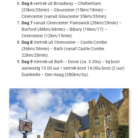
Dag 6
vertrek uit Broadway – Cheltenham
(25km/35min) – Gloucester (15km/18min) –
Cirencester (vanuit Gloucester 35km/35min).
Dag 7
vanuit Cirencester: Painswick (26km/29min) –
Burford (48km/44min) – Bibury (16km/17) –
Cirencester (12km/15min).
Dag 8
Vertrek uit Cirencester – Castle Combe
(36km/36min) – Bath (vanaf Castle Combe
22km/28min).
Dag 9
Vertrek uit Bath – Dover (ca. 3.30u) – bij boot
aanwezig 13.00 uur / vertrek boot 14.00u boot (2 uur)
Duinkerke – Den Haag (280km/3u).