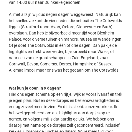
van 14.00 uur naar Duinkerke genomen.
Al met al zijn wij dus negen dagen weggeweest. Natuurlijk kan
het sneller. Je kunt de vier steden die net buiten The Cotswolds
liggen (Stratford-upon-Avon, Oxford, Gloucester en Bath)
overslaan. Dan heb je bijvoorbeeld meer tijd voor Blenheim
Palace, voor diverse tuinen en manors, musea en wandelingen.
Of je doet The Cotswolds in één of drie dagen. Dan pak je de
highlights en trekt weer verder, bijvoorbeeld naar Wales, of
naar een van de graafschappen in Zuid-Engeland, zoals
Cornwall, Devon, Somerset, Dorset, Hampshire of Sussex.
Allemaal mooi, maar ons was het gedaan om The Cotswolds.
Wat kun je doen in 9 dagen?
Hier ons eigen schema op een rijtje. Wijk er vooral vanaf en trek
je eigen plan. Buiten deze dorpjes en bezienswaardigheden is
er nog zoveel meer te zien. En dit is slechts onze voorkeur. Ik
heb wel geprobeerd om alle highlights aan dorpjes op te
nemen, en volgens mij is dat aardig gelukt. We hebben ons
daarbij met name op de dorpjes zelf geconcentreerd, inclusief
kerkjes, uitgebreide lunches en diners. Wil je meer tijd voor