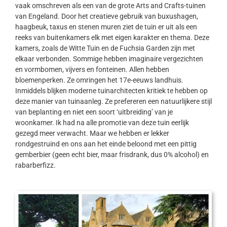
vaak omschreven als een van de grote Arts and Crafts-tuinen
van Engeland. Door het creatieve gebruik van buxushagen,
haagbeuk, taxus en stenen muren ziet de tuin er uit als een
reeks van buitenkamers elk met eigen karakter en thema. Deze
kamers, zoals de Witte Tuin en de Fuchsia Garden zijn met
elkaar verbonden. Sommige hebben imaginaire vergezichten
en vormbomen, vijvers en fonteinen. Allen hebben
bloemenperken. Ze omringen het 17e-eeuws landhuis.
Inmiddels blijken moderne tuinarchitecten kritiek te hebben op
deze manier van tuinaanleg. Ze prefereren een natuurlijkere stijl
van beplanting en niet een soort ‘uitbreiding’ van je
woonkamer. Ik had na alle promotie van deze tuin eerlijk
gezegd meer verwacht. Maar we hebben er lekker
rondgestruind en ons aan het einde beloond met een pittig
gemberbier (geen echt bier, maar frisdrank, dus 0% alcohol) en
rabarberfizz.