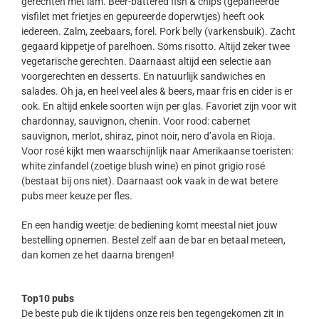
gerechten met lam. Beer-battered fish & chips (gepaneerde
visfilet met frietjes en gepureerde doperwtjes) heeft ook
iedereen. Zalm, zeebaars, forel. Pork belly (varkensbuik). Zacht
gegaard kippetje of parelhoen. Soms risotto. Altijd zeker twee
vegetarische gerechten. Daarnaast altijd een selectie aan
voorgerechten en desserts. En natuurlijk sandwiches en
salades. Oh ja, en heel veel ales & beers, maar fris en cider is er
ook. En altijd enkele soorten wijn per glas. Favoriet zijn voor wit
chardonnay, sauvignon, chenin. Voor rood: cabernet
sauvignon, merlot, shiraz, pinot noir, nero d’avola en Rioja.
Voor rosé kijkt men waarschijnlijk naar Amerikaanse toeristen:
white zinfandel (zoetige blush wine) en pinot grigio rosé
(bestaat bij ons niet). Daarnaast ook vaak in de wat betere
pubs meer keuze per fles.
En een handig weetje: de bediening komt meestal niet jouw
bestelling opnemen. Bestel zelf aan de bar en betaal meteen,
dan komen ze het daarna brengen!
Top10 pubs
De beste pub die ik tijdens onze reis ben tegengekomen zit in