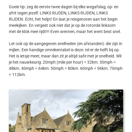
Goeie tip: zeg de eerste twee dagen bij elke wegafslag, op- en
afrit tegen jezelf: LINKS RIJDEN, LINKS RIJDEN, LINKS
RIJDEN. Echt, het helpt! En laat je reisgenoten aan het begin
meekijken. En vergeet ook niet dat je op de rotonde linksom
met de klok mee rijdt!!! Even wennen, maar het went best snel.
Let ook op de aangegeven snelheden (en afstanden): die zijn in
mijlen. Een handige omrekentabel is deze: tel er de helft bij op.
Het is ietsje meer, maar dan zit je altijd safe met je snelheid. Wil
je het nauwkeurig: 20mph (mile per hour) = 32km. 30mph =
48km. 40mph = 64km. 50mph = 80km. 60mph = 96km. 70mph
= 112km.