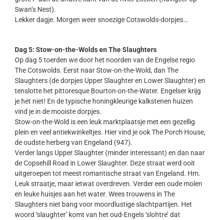
Swan’s Nest).
Lekker dagje. Morgen weer snoezige Cotswolds-dorpjes…
Dag 5: Stow-on-the-Wolds en The Slaughters
Op dag 5 toerden we door het noorden van de Engelse regio
The Cotswolds. Eerst naar Stow-on-the-Wold, dan The
Slaughters (de dorpjes Upper Slaughter en Lower Slaughter) en
tenslotte het pittoresque Bourton-on-the-Water. Engelser krijg
je het niet! En de typische honingkleurige kalkstenen huizen
vind je in de mooiste dorpjes.
Stow-on-the-Wold is een leuk marktplaatsje met een gezellig
plein en veel antiekwinkeltjes. Hier vind je ook The Porch House,
de oudste herberg van Engeland (947).
Verder langs Upper Slaughter (minder interessant) en dan naar
de Copsehill Road in Lower Slaughter. Deze straat werd ooit
uitgeroepen tot meest romantische straat van Engeland. Hm.
Leuk straatje, maar ietwat overdreven. Verder een oude molen
en leuke huisjes aan het water. Wees trouwens in The
Slaughters niet bang voor moordlustige slachtpartijen. Het
woord ‘slaughter’ komt van het oud-Engels ‘slohtre’ dat