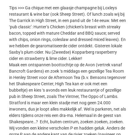
Tips >>> Ga chique met een glaasje champagne bij Loxleys
restaurant & wine bar (ook Sheep Street). Of lunch zoals wij bij
The Garrick in High Street, in een pand uit de 14e eeuw. Met een
‘pub classic’: Hunter’s Chicken (chicken’s breast with streaky
bacon, topped with mature Cheddar and BBQ sauce; served
with chips, onion rings, coleslaw and dressed miced leaves). En
we hebben de gearomatiseerde cider ontdekt. Gisteren lokale
Saxby’s plum cider. Nu (Zweedse) Kopparberg rasperberry
cider en strawberry & lime cider. Lekker!
Maak een ontspannen boottochtje op de Avon (vertrek vanaf
Bancroft Gardens) en zoek ‘s middags een gezellige Tea Room
in Henley Street voor de Afternoon Tea (b.v. Bensons tegenover
het Shakespeare Center; High Tea kan er ook met een
bubbeltje) en kies ‘s avonds een leuk restaurantje of gezellige
pub in Sheep Street, zoals The Vintner, The Oppo of Lambs.
Stratford is maar een klein stadje met nog geen 24.000
inwoners, dus je loopt alles makkelijk af. Wel is parkeren, net als
elders tijdens onze reis een dra-ma. Helemaal in de geest van
Shakespeare…? Echt, buiten centrum, zoeken zoeken, zoeken.
Wij vonden een kleine verscholen P en hadden geluk. Anders de
grote P aan de andere kant van de rivier zoeken (navigeer op