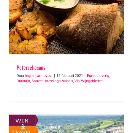
Peterseliesaus
Door
Ingrid Larmoyeur
|
17 februari 2021
|
Europa overig
,
Ontkurkt
,
Sauzen, dressings, salsa's
,
Vis
,
Wijngebieden