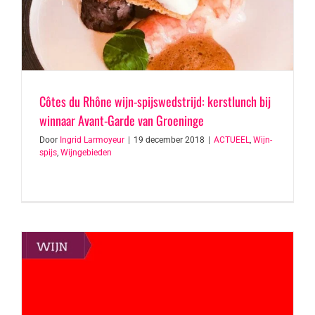
Côtes du Rhône wijn-spijswedstrijd: kerstlunch bij
winnaar Avant-Garde van Groeninge
Door
Ingrid Larmoyeur
|
19 december 2018
|
ACTUEEL
,
Wijn-
spijs
,
Wijngebieden