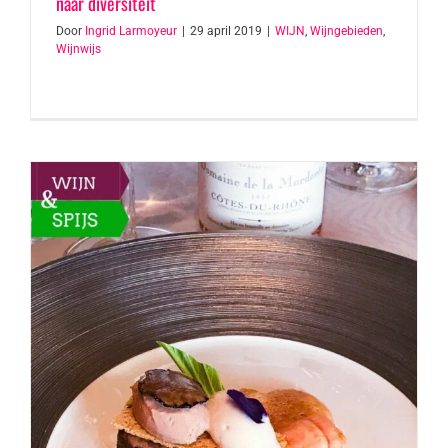
naar diversiteit
Door
Ingrid Larmoyeur
|
29 april 2019
|
WIJN
,
Wijngebieden
,
Wijnwijs