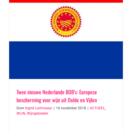
Twee nieuwe Nederlande BOB’s: Europese
bescherming voor wijn uit Oolde en Vijlen
Door
Ingrid Larmoyeur
|
16 november 2018
|
ACTUEEL
,
WIJN
,
Wijngebieden