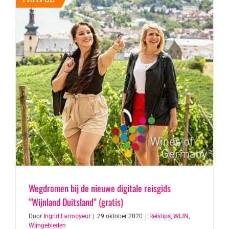
Wegdromen bij de nieuwe digitale reisgids
“Wijnland Duitsland” (gratis)
Door
Ingrid Larmoyeur
|
29 oktober 2020
|
Reistips
,
WIJN
,
Wijngebieden