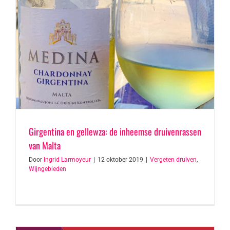
Girgentina en gellewza: de inheemse druivenrassen
van Malta
Door
Ingrid Larmoyeur
|
12 oktober 2019
|
Vergeten druiven
,
Wijngebieden