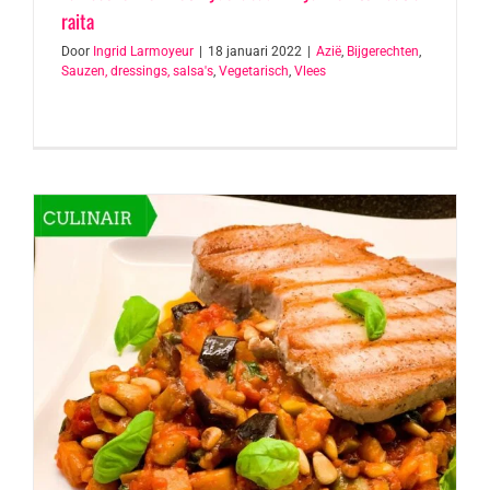
raita
Door
Ingrid Larmoyeur
|
18 januari 2022
|
Azië
,
Bijgerechten
,
Sauzen, dressings, salsa's
,
Vegetarisch
,
Vlees