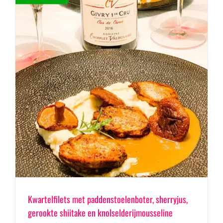
Kwartelfilets met paddenstoelenboter, sherryjus,
gerookte shiitake en knolselderijmousseline