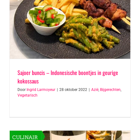
Sajoer buncis – Indonesische boontjes in geurige
kokossaus
Door
Ingrid Larmoyeur
|
28 oktober 2022
|
Azië
,
Bijgerechten
,
Vegetarisch