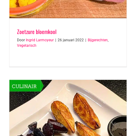
Zoetzure bloemkool
Door
Ingrid Larmoyeur
|
26 januari 2022
|
Bijgerechten
,
Vegetarisch