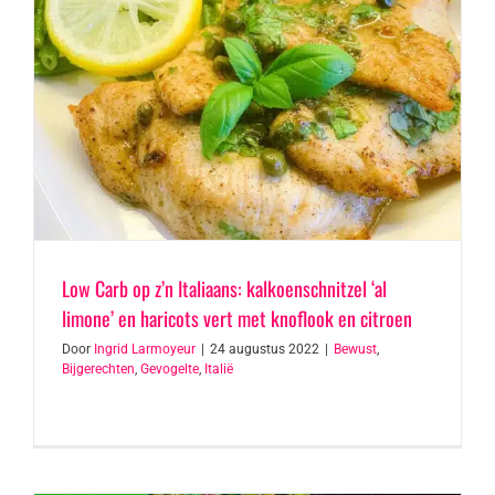
Low Carb op z’n Italiaans: kalkoenschnitzel ‘al
limone’ en haricots vert met knoflook en citroen
Door
Ingrid Larmoyeur
|
24 augustus 2022
|
Bewust
,
Bijgerechten
,
Gevogelte
,
Italië