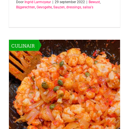
Door
Ingrid Larmoyeur
|
29 september 2022
|
Bewust
,
Bijgerechten
,
Gevogelte
,
Sauzen, dressings, salsa's