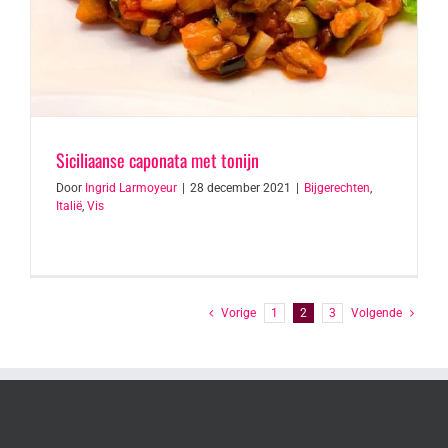
Siciliaanse caponata met tonijn
Door
Ingrid Larmoyeur
|
28 december 2021
|
Bijgerechten
,
Italië
,
Vis
Vorige
1
2
3
Volgende