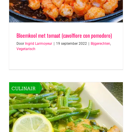
Bloemkool met tomaat (cavolfiore con pomodoro)
Door
Ingrid Larmoyeur
|
19 september 2022
|
Bijgerechten
,
Vegetarisch