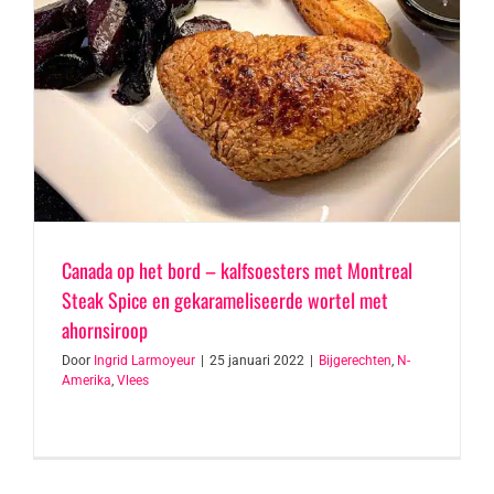
Canada op het bord – kalfsoesters met Montreal
Steak Spice en gekarameliseerde wortel met
ahornsiroop
Door
Ingrid Larmoyeur
|
25 januari 2022
|
Bijgerechten
,
N-
Amerika
,
Vlees