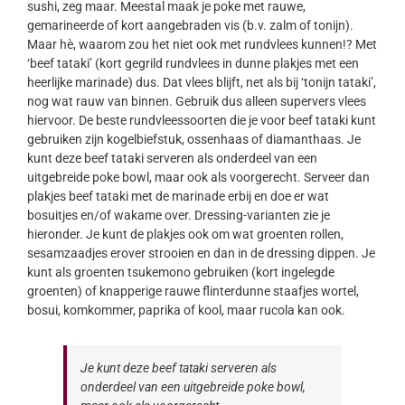
sushi, zeg maar. Meestal maak je poke met rauwe,
gemarineerde of kort aangebraden vis (b.v. zalm of tonijn).
Maar hè, waarom zou het niet ook met rundvlees kunnen!? Met
‘beef tataki’ (kort gegrild rundvlees in dunne plakjes met een
heerlijke marinade) dus. Dat vlees blijft, net als bij ‘tonijn tataki’,
nog wat rauw van binnen. Gebruik dus alleen supervers vlees
hiervoor. De beste rundvleessoorten die je voor beef tataki kunt
gebruiken zijn kogelbiefstuk, ossenhaas of diamanthaas. Je
kunt deze beef tataki serveren als onderdeel van een
uitgebreide poke bowl, maar ook als voorgerecht. Serveer dan
plakjes beef tataki met de marinade erbij en doe er wat
bosuitjes en/of wakame over. Dressing-varianten zie je
hieronder. Je kunt de plakjes ook om wat groenten rollen,
sesamzaadjes erover strooien en dan in de dressing dippen. Je
kunt als groenten tsukemono gebruiken (kort ingelegde
groenten) of knapperige rauwe flinterdunne staafjes wortel,
bosui, komkommer, paprika of kool, maar rucola kan ook.
Je kunt deze beef tataki serveren als
onderdeel van een uitgebreide poke bowl,