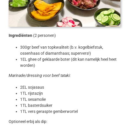
Ingrediënten
(2 personen)
300gr beef van topkwaliteit (b.v. kogelbiefstuk,
ossenhaas of diamanthaas; supervers!)
1EL ghee of geklaarde boter (dit kan namelijk heel heet
worden)
Marinade/dressing voor beef tataki:
2EL sojasaus
1TL rijstazijn
1TL sesamolie
1TL basterdsuiker
1TL vers geraspte gemberwortel
Optioneel erbij als dip: