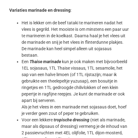
Variaties marinade en dressing
:
Het is lekker om de beef tataki te marineren nadat het
vlees is gegrild. Het mooiste is om minstens een paar uur
te marineren in de koelkast. Daarna haal je het vlees uit
de marinade en snij je het vlees in flinterdunne plakjes.
De marinade kan heel simpel alleen uit sojasaus
bestaan.
Een
Thaise marinade
kun je ook maken met bijvoorbeeld
1EL sojasaus, 1TL Thaise vissaus, 1TL sesamolie, het
sap van een halve limoen (of 1TL rijstazijn; maar ik
gebruikte een theelepeltje yuzusap), een bosuitje in
ringetjes en 1TL gedroogde chilivlokken of een klein
pepertje in ragfijne reepjes. Je kunt de marinade er ook
apart bij serveren.
Als je het vlees in een marinade met sojasaus doet, hoef
je verder geen zout of peper te gebruiken.
Voor een lekkere
tropische dressing
(niet als marinade,
maar als dipsaus of dressing) vermeng je de inhoud van
2 passievruchten met 4EL olijfolie, 1TL dijon-mosterd,