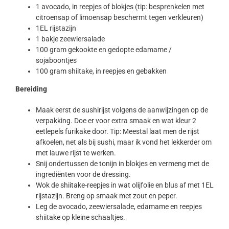
1 avocado, in reepjes of blokjes (tip: besprenkelen met
citroensap of limoensap beschermt tegen verkleuren)
1EL rijstazijn
1 bakje zeewiersalade
100 gram gekookte en gedopte edamame /
sojaboontjes
100 gram shiitake, in reepjes en gebakken
Bereiding
Maak eerst de sushirijst volgens de aanwijzingen op de
verpakking. Doe er voor extra smaak en wat kleur 2
eetlepels furikake door. Tip: Meestal laat men de rijst
afkoelen, net als bij sushi, maar ik vond het lekkerder om
met lauwe rijst te werken.
Snij ondertussen de tonijn in blokjes en vermeng met de
ingrediënten voor de dressing.
Wok de shiitake-reepjes in wat olijfolie en blus af met 1EL
rijstazijn. Breng op smaak met zout en peper.
Leg de avocado, zeewiersalade, edamame en reepjes
shiitake op kleine schaaltjes.