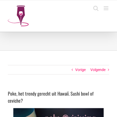
Ga
naar
inhoud
Vorige
Volgende
Poke, het trendy gerecht uit Hawaiï. Sushi bowl of
ceviche?