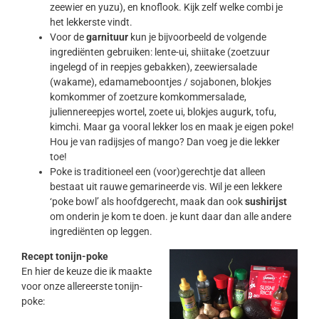
zeewier en yuzu), en knoflook. Kijk zelf welke combi je
het lekkerste vindt.
Voor de
garnituur
kun je bijvoorbeeld de volgende
ingrediënten gebruiken: lente-ui, shiitake (zoetzuur
ingelegd of in reepjes gebakken), zeewiersalade
(wakame), edamameboontjes / sojabonen, blokjes
komkommer of zoetzure komkommersalade,
juliennereepjes wortel, zoete ui, blokjes augurk, tofu,
kimchi. Maar ga vooral lekker los en maak je eigen poke!
Hou je van radijsjes of mango? Dan voeg je die lekker
toe!
Poke is traditioneel een (voor)gerechtje dat alleen
bestaat uit rauwe gemarineerde vis. Wil je een lekkere
‘poke bowl’ als hoofdgerecht, maak dan ook
sushirijst
om onderin je kom te doen. je kunt daar dan alle andere
ingrediënten op leggen.
Recept tonijn-poke
En hier de keuze die ik maakte
voor onze allereerste tonijn-
poke: