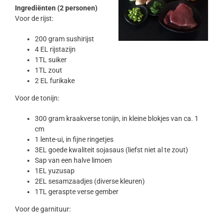
Ingrediënten (2 personen)
Voor de rijst:
200 gram sushirijst
4 EL rijstazijn
1TL suiker
1TL zout
2 EL furikake
Voor de tonijn:
300 gram kraakverse tonijn, in kleine blokjes van ca. 1
cm
1 lente-ui, in fijne ringetjes
3EL goede kwaliteit sojasaus (liefst niet al te zout)
Sap van een halve limoen
1EL yuzusap
2EL sesamzaadjes (diverse kleuren)
1TL geraspte verse gember
Voor de garnituur: