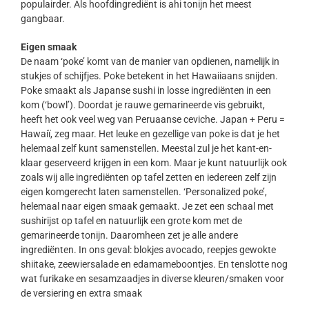
populairder. Als hoofdingrediënt is ahi tonijn het meest
gangbaar.
Eigen smaak
De naam ‘poke’ komt van de manier van opdienen, namelijk in
stukjes of schijfjes. Poke betekent in het Hawaiiaans snijden.
Poke smaakt als Japanse sushi in losse ingrediënten in een
kom (‘bowl’). Doordat je rauwe gemarineerde vis gebruikt,
heeft het ook veel weg van Peruaanse ceviche. Japan + Peru =
Hawaiï, zeg maar. Het leuke en gezellige van poke is dat je het
helemaal zelf kunt samenstellen. Meestal zul je het kant-en-
klaar geserveerd krijgen in een kom. Maar je kunt natuurlijk ook
zoals wij alle ingrediënten op tafel zetten en iedereen zelf zijn
eigen komgerecht laten samenstellen. ‘Personalized poke’,
helemaal naar eigen smaak gemaakt. Je zet een schaal met
sushirijst op tafel en natuurlijk een grote kom met de
gemarineerde tonijn. Daaromheen zet je alle andere
ingrediënten. In ons geval: blokjes avocado, reepjes gewokte
shiitake, zeewiersalade en edamameboontjes. En tenslotte nog
wat furikake en sesamzaadjes in diverse kleuren/smaken voor
de versiering en extra smaak