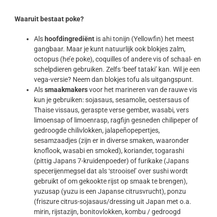
Waaruit bestaat poke?
Als
hoofdingrediënt
is ahi tonijn (Yellowfin) het meest
gangbaar. Maar je kunt natuurlijk ook blokjes zalm,
octopus (he’e poke), coquilles of andere vis of schaal- en
schelpdieren gebruiken. Zelfs ‘beef tataki’ kan. Wil je een
vega-versie? Neem dan blokjes tofu als uitgangspunt.
Als
smaakmakers
voor het marineren van de rauwe vis
kun je gebruiken: sojasaus, sesamolie, oestersaus of
Thaise vissaus, geraspte verse gember, wasabi, vers
limoensap of limoenrasp, ragfijn gesneden chilipeper of
gedroogde chilivlokken, jalapeñopepertjes,
sesamzaadjes (zijn er in diverse smaken, waaronder
knoflook, wasabi en smoked), koriander, togarashi
(pittig Japans 7-kruidenpoeder) of furikake (Japans
specerijenmegsel dat als ‘strooisel’ over sushi wordt
gebruikt of om gekookte rijst op smaak te brengen),
yuzusap (yuzu is een Japanse citrusvrucht), ponzu
(friszure citrus-sojasaus/dressing uit Japan met o.a.
mirin, rijstazijn, bonitovlokken, kombu / gedroogd