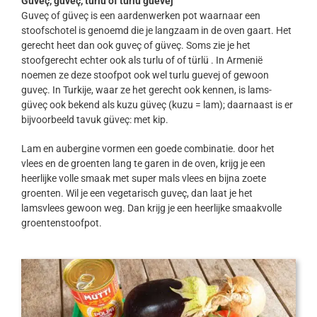
Guveç, güveç, turlu of turlu guevej
Guveç of güveç is een aardenwerken pot waarnaar een
stoofschotel is genoemd die je langzaam in de oven gaart. Het
gerecht heet dan ook guveç of güveç. Soms zie je het
stoofgerecht echter ook als turlu of of türlü . In Armenië
noemen ze deze stoofpot ook wel turlu guevej of gewoon
guveç. In Turkije, waar ze het gerecht ook kennen, is lams-
güveç ook bekend als kuzu güveç (kuzu = lam); daarnaast is er
bijvoorbeeld tavuk güveç: met kip.
Lam en aubergine vormen een goede combinatie. door het
vlees en de groenten lang te garen in de oven, krijg je een
heerlijke volle smaak met super mals vlees en bijna zoete
groenten. Wil je een vegetarisch guveç, dan laat je het
lamsvlees gewoon weg. Dan krijg je een heerlijke smaakvolle
groentenstoofpot.