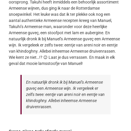
oorsprong. Takuhi heeft inmiddels een behoorlijk assortiment
Armeense wijnen, dus ging ik naar de Rotterdamse
snoepwinkel. Het leuke was dat ik ter plekke ook nog een
aantal authentieke Armeense recepten kreeg van Manuel,
Takuhi’s Armeense man, waaronder voor deze heerlijke
Armeense guveç, een stoofpot met lam en aubergine. En
natuurlijk dronk ik bij Manuel’s Armeense guveç een Armeense
wijn. Ik vergeleek er zelfs twee: eentje van areni noir en eentje
van khindoghny. Allebei inheemse Armeense druivenrassen.
Wie kent ze niet…!? 😉 Laat je dus verrassen. En maak in elk
geval dat mooie lamsstoofje van Manuel!
En natuurlijk dronk ik bij Manuel’s Armeense
guveç een Armeense wijn. Ik vergeleek er
zelfs twee: eentje van areni noir en eentje van
khindoghny. Allebei inheemse Armeense
druivenrassen.