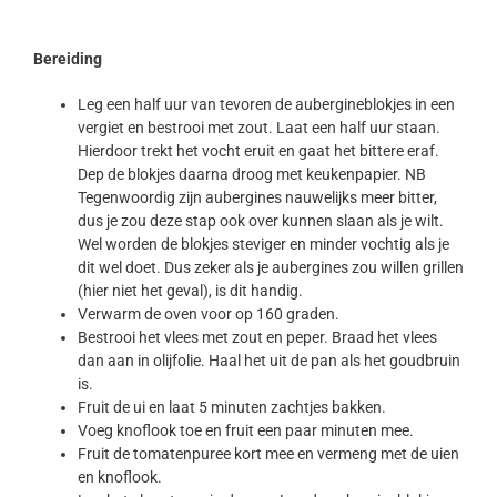
Bereiding
Leg een half uur van tevoren de aubergineblokjes in een
vergiet en bestrooi met zout. Laat een half uur staan.
Hierdoor trekt het vocht eruit en gaat het bittere eraf.
Dep de blokjes daarna droog met keukenpapier. NB
Tegenwoordig zijn aubergines nauwelijks meer bitter,
dus je zou deze stap ook over kunnen slaan als je wilt.
Wel worden de blokjes steviger en minder vochtig als je
dit wel doet. Dus zeker als je aubergines zou willen grillen
(hier niet het geval), is dit handig.
Verwarm de oven voor op 160 graden.
Bestrooi het vlees met zout en peper. Braad het vlees
dan aan in olijfolie. Haal het uit de pan als het goudbruin
is.
Fruit de ui en laat 5 minuten zachtjes bakken.
Voeg knoflook toe en fruit een paar minuten mee.
Fruit de tomatenpuree kort mee en vermeng met de uien
en knoflook.