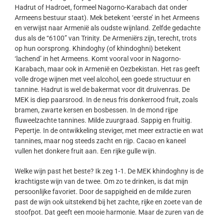
Hadrut of Hadroet, formeel Nagorno-Karabach dat onder
Armeens bestuur staat). Mek betekent ‘eerste’ in het Armeens
en verwijst naar Armenië als oudste wijnland. Zelfde gedachte
dus als de “6100” van Trinity. De Armeniërs zijn, terecht, trots
op hun oorsprong. Khindoghy (of khindoghni) betekent
‘lachend’ in het Armeens. Komt vooral voor in Nagorno-
Karabach, maar ook in Armenië en Oezbekistan. Het ras geeft
volle droge wijnen met veel alcohol, een goede structuur en
tannine. Hadrut is wel de bakermat voor dit druivenras. De
MEK is diep paarsrood. In de neus fris donkerrood fruit, zoals
bramen, zwarte kersen en bosbessen. In de mond rijpe
fluweelzachte tannines. Milde zuurgraad. Sappig en fruitig.
Pepertje. In de ontwikkeling steviger, met meer extractie en wat
tannines, maar nog steeds zacht en rijp. Cacao en kaneel
vullen het donkere fruit aan. Een rijke gulle wijn.
Welke wijn past het beste? Ik zeg 1-1. De MEK khindoghny is de
krachtigste wijn van de twee. Om zo te drinken, is dat mijn
persoonlijke favoriet. Door de sappigheid en de milde zuren
past de wijn ook uitstekend bij het zachte, rijke en zoete van de
stoofpot. Dat geeft een mooie harmonie. Maar de zuren van de