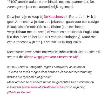
“6100” areni maakt die combinatie net iets spannender. De
zuren geven juist een aantrekkelijk tegenspel.
De wijnen zijn te koop bij
De Kaashoeve
in Rotterdam. Heb je
geen Armeense wijn, dan zou je kunnen gaan voor een stevige
Beaujolais of mooie Côtes du Rhône (dan een beetje
vergelijkbaar met de areni) of voor een primitivo uit Puglia (dat
lijkt dan meer op het karakter van de khindoghny). Maar met
een Armeense wijn erbij is het natuurlijk nog leuker…
Meer weten over Armeense wijn en inheemse druivenrassen? Ik
schreef de ‘
Kleine wegwijzer voor Armeense wijn
’.
© 2020 Tekst & Fotografie: Ingrid Larmoyeur | vinissima.nl.
Teksten en foto’s mogen door derden niet zonder toestemming
worden overgenomen of gebruikt.
Meer Armeense of andere nationale gerechten zien? Volg me op
Instagram
@vinissima
of
@NationalDishes
of op mijn blog
@NationalDishes
.