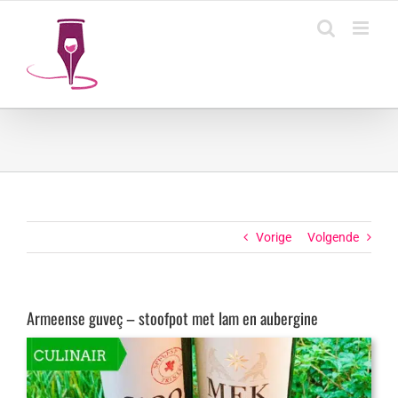
Ga
naar
inhoud
Vorige
Volgende
Armeense guveç – stoofpot met lam en aubergine