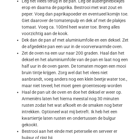
Leg het vlees terug in de pan. Leg de aubergineblokjes
erop en daarna de paprika. Bestrooi met wat zout en
peper. Voeg dan paprikapoeder en eventueel komijn toe.
Giet daarover de tomatenpulp en dek af met de plakjes
tomaat. Voeg ca. 100ml heet water toe. Breng alles
voorzichtig aan de kook.
Dek dan de pan af met aluminiumfolie en een deksel. Zet
de afgedekte pan een uur in de voorverwarmde oven.
Zet de oven na een uur naar 200 graden. Haal dan het
deksel en het aluminiumfolie van de pan en laat nog een
half uur in de oven garen. De tomaten mogen een mooi
bruin tintje krijgen. Zorg wel dat het vlees niet
aanbrandt, voeg anders nog een klein beetje water toe.,
maar niet teveel; het moet geen groentesoep worden
Haal de pan uit de oven en doe het deksel er weer op.
Armeniërs laten het hierna meestal nog 30 minuten
rusten zodat het wat afkoelt en de smaken nog beter
intrekken. Optioneel wat mij betreft. Ik heb het een
kwartiertje laten rusten en ondertussen de bulgur
gekookt.
Bestrooi aan het einde met peterselie en serveer er
bulgur of rijst bij.