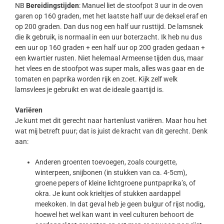
NB
Bereidingstijden
: Manuel liet de stoofpot 3 uur in de oven
garen op 160 graden, met het laatste half uur de deksel eraf en
op 200 graden. Dan dus nog een half uur rusttijd. De lamsnek
die ik gebruik, is normaal in een uur boterzacht. Ik heb nu dus
een uur op 160 graden + een half uur op 200 graden gedaan +
een kwartier rusten. Niet helemaal Armeense tijden dus, maar
het vlees en de stoofpot was super mals, alles was gaar en de
tomaten en paprika worden rijk en zoet. Kijk zelf welk
lamsvlees je gebruikt en wat de ideale gaartijd is.
Variëren
Je kunt met dit gerecht naar hartenlust variëren. Maar hou het
wat mij betreft puur; dat is juist de kracht van dit gerecht. Denk
aan:
Anderen groenten toevoegen, zoals courgette,
winterpeen, snijbonen (in stukken van ca. 4-5cm),
groene pepers of kleine lichtgroene puntpaprika’s, of
okra. Je kunt ook krieltjes of stukken aardappel
meekoken. In dat geval heb je geen bulgur of rijst nodig,
hoewel het wel kan want in veel culturen behoort de