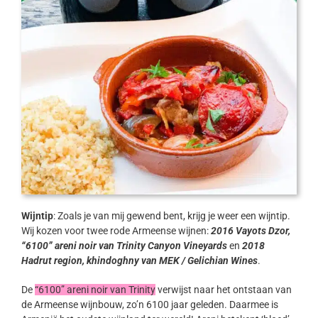
Wijntip
: Zoals je van mij gewend bent, krijg je weer een wijntip.
Wij kozen voor twee rode Armeense wijnen:
2016 Vayots Dzor,
“6100” areni noir van Trinity Canyon Vineyards
en
2018
Hadrut region, khindoghny van MEK / Gelichian Wines
.
De
“6100” areni noir van Trinity
verwijst naar het ontstaan van
de Armeense wijnbouw, zo’n 6100 jaar geleden. Daarmee is