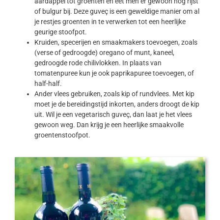
aardappel tot groenten en eet men er gewoon nog rijst
of bulgur bij. Deze guveç is een geweldige manier om al
je restjes groenten in te verwerken tot een heerlijke
geurige stoofpot.
Kruiden, specerijen en smaakmakers toevoegen, zoals
(verse of gedroogde) oregano of munt, kaneel,
gedroogde rode chilivlokken. In plaats van
tomatenpuree kun je ook paprikapuree toevoegen, of
half-half.
Ander vlees gebruiken, zoals kip of rundvlees. Met kip
moet je de bereidingstijd inkorten, anders droogt de kip
uit. Wil je een vegetarisch guveç, dan laat je het vlees
gewoon weg. Dan krijg je een heerlijke smaakvolle
groentenstoofpot.