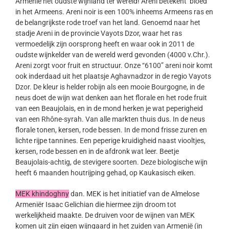
Armenië het oudste wijnland ter wereld! Areni betekent ‘bloed’
in het Armeens. Areni noir is een 100% inheems Armeens ras en
de belangrijkste rode troef van het land. Genoemd naar het
stadje Areni in de provincie Vayots Dzor, waar het ras
vermoedelijk zijn oorsprong heeft en waar ook in 2011 de
oudste wijnkelder van de wereld werd gevonden (4000 v.Chr.).
Areni zorgt voor fruit en structuur. Onze “6100” areni noir komt
ook inderdaad uit het plaatsje Aghavnadzor in de regio Vayots
Dzor. De kleur is helder robijn als een mooie Bourgogne, in de
neus doet de wijn wat denken aan het florale en het rode fruit
van een Beaujolais, en in de mond herken je wat peperigheid
van een Rhône-syrah. Van alle markten thuis dus. In de neus
florale tonen, kersen, rode bessen. In de mond frisse zuren en
lichte rijpe tannines. Een peperige kruidigheid naast viooltjes,
kersen, rode bessen en in de afdronk wat leer. Beetje
Beaujolais-achtig, de stevigere soorten. Deze biologische wijn
heeft 6 maanden houtrijping gehad, op Kaukasisch eiken.
MEK khindoghny
dan. MEK is het initiatief van de Almelose
Armeniër Isaac Gelichian die hiermee zijn droom tot
werkelijkheid maakte. De druiven voor de wijnen van MEK
komen uit zijn eigen wijngaard in het zuiden van Armenië (in