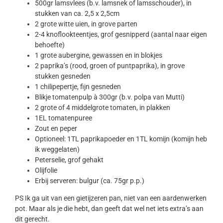
500gr lamsvlees (b.v. lamsnek of lamsschouder), in
stukken van ca. 2,5 x 2,5cm
2 grote witte uien, in grove parten
2-4 knoflookteentjes, grof gesnipperd (aantal naar eigen
behoefte)
1 grote aubergine, gewassen en in blokjes
2 paprika’s (rood, groen of puntpaprika), in grove
stukken gesneden
1 chilipepertje, fijn gesneden
Blikje tomatenpulp à 300gr (b.v. polpa van Mutti)
2 grote of 4 middelgrote tomaten, in plakken
1EL tomatenpuree
Zout en peper
Optioneel: 1TL paprikapoeder en 1TL komijn (komijn heb
ik weggelaten)
Peterselie, grof gehakt
Olijfolie
Erbij serveren: bulgur (ca. 75gr p.p.)
PS Ik ga uit van een gietijzeren pan, niet van een aardenwerken
pot. Maar als je die hebt, dan geeft dat wel net iets extra’s aan
dit gerecht.