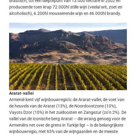
drastisch, tot een dieptepunt van 13.000 hectare in 2002 en
produceerde toen krap 72.000hl stille wijn (veelal wit, zoet en
alcoholisch), 6.200hl mousserende wijn en 46.000hl brandy.
Ararat-vallei
Armenië kent vijf wijnbouwregio’s: de Ararat-vallei, de voet van
de heuvels van de Ararat (13%), de Noordoostzone (10%),
Vayots Dzor (10%) in het zuidoosten en Zangezur (zo’n 2%). De
vallei van de iconische berg Ararat – die wrang genoeg voor de
Armeniërs net over de grens in Turkije ligt – is de belangrijkste
wijnbouwregio, met 65% van de wijngaarden en de meeste