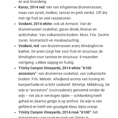
en wat branderig.
Karas, 2014 red
: niet van inhgeemse druivenrassen,
maar van syrah, malbec, tannat en petit verdot. Off dry
met rijp fruit en veel cassistonen.
Voskeni, 2014 white
: ook uit Armavir. Van de
druivenrassen voskehat, garan dmak, khatun en
qrditchakat. Van vulkanische bodem. Mooi. Fris. Zachte
zuren. Aromatisch en muskaatachtig.
Voskeni, red
: van druivenrassen areni, khndoghni en
kakhet. De areni zorgt hier voor fruit en structuur, de
khndoghni voor tannine en structuur. 9 maanden
vatrijping. Lekker sappig en fruitig.
Trinity Canyon Vineyards, 2014 white “6100
ancestors”
: van druivenras voskehat, van vulkanische
bodem. Fris. Meloen. Afwijkend aroma van honing en
kamperfoelie en is licht oxidatief. Bittertje. Milddroog. De
wijn is “ancestors” (voorvaderen) genoemd omdat de
wijn – net als in vervlogen tijden – schilweking heeft
gehad en daarna gerijpt is op amfoor. De wijn is niet
gefilterd en heeft een goudgele kleur, bijna oranje.
Trinity Canyon Vineyards, 2014 rosé “6100”
: het
instapniveau van rood en rosé van Trinity is