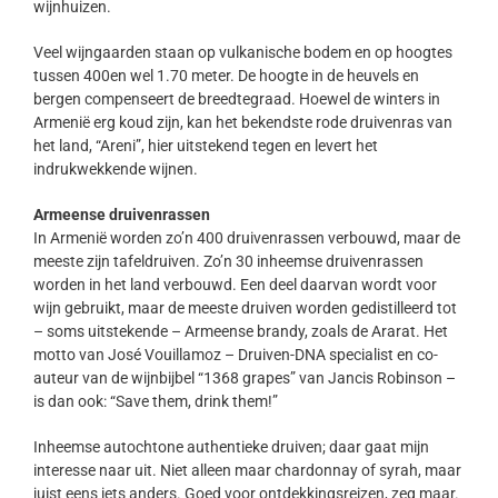
wijnhuizen.
Veel wijngaarden staan op vulkanische bodem en op hoogtes
tussen 400en wel 1.70 meter. De hoogte in de heuvels en
bergen compenseert de breedtegraad. Hoewel de winters in
Armenië erg koud zijn, kan het bekendste rode druivenras van
het land, “Areni”, hier uitstekend tegen en levert het
indrukwekkende wijnen.
Armeense druivenrassen
In Armenië worden zo’n 400 druivenrassen verbouwd, maar de
meeste zijn tafeldruiven. Zo’n 30 inheemse druivenrassen
worden in het land verbouwd. Een deel daarvan wordt voor
wijn gebruikt, maar de meeste druiven worden gedistilleerd tot
– soms uitstekende – Armeense brandy, zoals de Ararat. Het
motto van José Vouillamoz – Druiven-DNA specialist en co-
auteur van de wijnbijbel “1368 grapes” van Jancis Robinson –
is dan ook: “Save them, drink them!”
Inheemse autochtone authentieke druiven; daar gaat mijn
interesse naar uit. Niet alleen maar chardonnay of syrah, maar
juist eens iets anders. Goed voor ontdekkingsreizen, zeg maar.