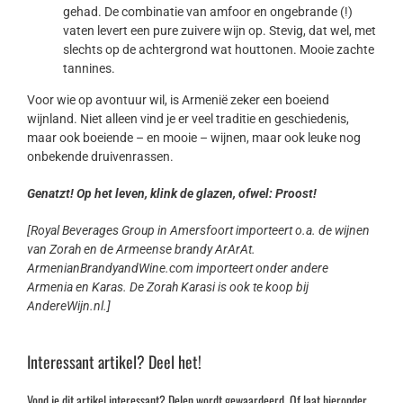
gehad. De combinatie van amfoor en ongebrande (!)
vaten levert een pure zuivere wijn op. Stevig, dat wel, met
slechts op de achtergrond wat houttonen. Mooie zachte
tannines.
Voor wie op avontuur wil, is Armenië zeker een boeiend
wijnland. Niet alleen vind je er veel traditie en geschiedenis,
maar ook boeiende – en mooie – wijnen, maar ook leuke nog
onbekende druivenrassen.
Genatzt! Op het leven, klink de glazen, ofwel: Proost!
[Royal Beverages Group in Amersfoort importeert o.a. de wijnen
van Zorah en de Armeense brandy ArArAt.
ArmenianBrandyandWine.com importeert onder andere
Armenia en Karas. De Zorah Karasi is ook te koop bij
AndereWijn.nl.]
Interessant artikel? Deel het!
Vond je dit artikel interessant? Delen wordt gewaardeerd. Of laat hieronder