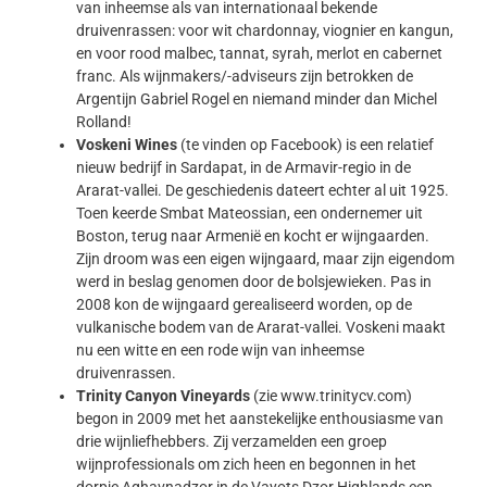
van inheemse als van internationaal bekende
druivenrassen: voor wit chardonnay, viognier en kangun,
en voor rood malbec, tannat, syrah, merlot en cabernet
franc. Als wijnmakers/-adviseurs zijn betrokken de
Argentijn Gabriel Rogel en niemand minder dan Michel
Rolland!
Voskeni Wines
(te vinden op Facebook) is een relatief
nieuw bedrijf in Sardapat, in de Armavir-regio in de
Ararat-vallei. De geschiedenis dateert echter al uit 1925.
Toen keerde Smbat Mateossian, een ondernemer uit
Boston, terug naar Armenië en kocht er wijngaarden.
Zijn droom was een eigen wijngaard, maar zijn eigendom
werd in beslag genomen door de bolsjewieken. Pas in
2008 kon de wijngaard gerealiseerd worden, op de
vulkanische bodem van de Ararat-vallei. Voskeni maakt
nu een witte en een rode wijn van inheemse
druivenrassen.
Trinity Canyon Vineyards
(zie www.trinitycv.com)
begon in 2009 met het aanstekelijke enthousiasme van
drie wijnliefhebbers. Zij verzamelden een groep
wijnprofessionals om zich heen en begonnen in het
dorpje Aghavnadzor in de Vayots Dzor Highlands een