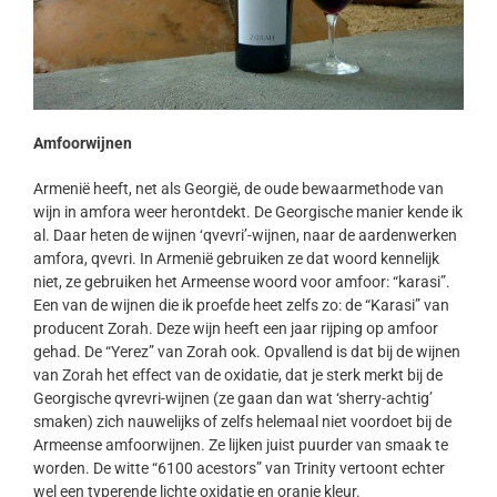
Amfoorwijnen
Armenië heeft, net als Georgië, de oude bewaarmethode van
wijn in amfora weer herontdekt. De Georgische manier kende ik
al. Daar heten de wijnen ‘qvevri’-wijnen, naar de aardenwerken
amfora, qvevri. In Armenië gebruiken ze dat woord kennelijk
niet, ze gebruiken het Armeense woord voor amfoor: “karasi”.
Een van de wijnen die ik proefde heet zelfs zo: de “Karasi” van
producent Zorah. Deze wijn heeft een jaar rijping op amfoor
gehad. De “Yerez” van Zorah ook. Opvallend is dat bij de wijnen
van Zorah het effect van de oxidatie, dat je sterk merkt bij de
Georgische qvrevri-wijnen (ze gaan dan wat ‘sherry-achtig’
smaken) zich nauwelijks of zelfs helemaal niet voordoet bij de
Armeense amfoorwijnen. Ze lijken juist puurder van smaak te
worden. De witte “6100 acestors” van Trinity vertoont echter
wel een typerende lichte oxidatie en oranje kleur.