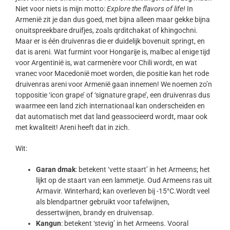
Niet voor niets is mijn motto:
Explore the flavors of life!
In
Armenië zit je dan dus goed, met bijna alleen maar gekke bijna
onuitspreekbare druifjes, zoals qrditchakat of khingochni.
Maar er is één druivenras die er duidelijk bovenuit springt, en
dat is areni. Wat furmint voor Hongarije is, malbec al enige tijd
voor Argentinië is, wat carmenère voor Chili wordt, en wat
vranec voor Macedonië moet worden, die positie kan het rode
druivenras areni voor Armenië gaan innemen! We noemen zo’n
toppositie ‘icon grape’ of ‘signature grape’, een druivenras dus
waarmee een land zich internationaal kan onderscheiden en
dat automatisch met dat land geassocieerd wordt, maar ook
met kwaliteit! Areni heeft dat in zich.
Wit:
Garan dmak
: betekent ‘vette staart’ in het Armeens; het
lijkt op de staart van een lammetje. Oud Armeens ras uit
Armavir. Winterhard; kan overleven bij -15°C.Wordt veel
als blendpartner gebruikt voor tafelwijnen,
dessertwijnen, brandy en druivensap.
Kangun
: betekent ‘stevig’ in het Armeens. Vooral