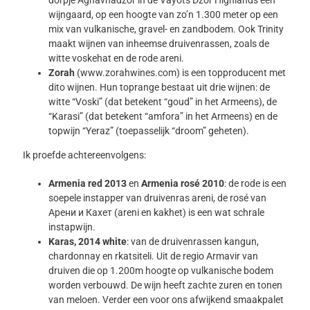
wijngaard, op een hoogte van zo’n 1.300 meter op een
mix van vulkanische, gravel- en zandbodem. Ook Trinity
maakt wijnen van inheemse druivenrassen, zoals de
witte voskehat en de rode areni.
Zorah
(www.zorahwines.com) is een topproducent met
dito wijnen. Hun toprange bestaat uit drie wijnen: de
witte “Voski” (dat betekent “goud” in het Armeens), de
“Karasi” (dat betekent “amfora” in het Armeens) en de
topwijn “Yeraz” (toepasselijk “droom” geheten).
Ik proefde achtereenvolgens:
Armenia red 2013
en
Armenia rosé 2010
: de rode is een
soepele instapper van druivenras areni, de rosé van
Арени и Кахет (areni en kakhet) is een wat schrale
instapwijn.
Karas, 2014 white
: van de druivenrassen kangun,
chardonnay en rkatsiteli. Uit de regio Armavir van
druiven die op 1.200m hoogte op vulkanische bodem
worden verbouwd. De wijn heeft zachte zuren en tonen
van meloen. Verder een voor ons afwijkend smaakpalet