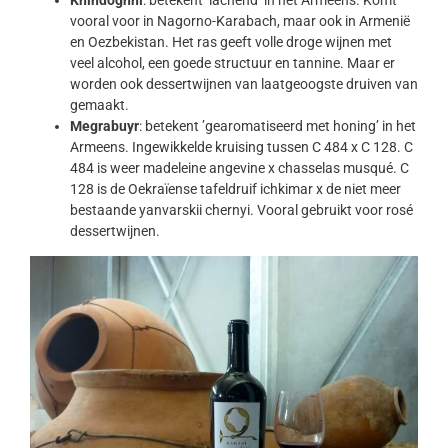
vooral voor in Nagorno-Karabach, maar ook in Armenië
en Oezbekistan. Het ras geeft volle droge wijnen met
veel alcohol, een goede structuur en tannine. Maar er
worden ook dessertwijnen van laatgeoogste druiven van
gemaakt.
Megrabuyr
: betekent ’gearomatiseerd met honing’ in het
Armeens. Ingewikkelde kruising tussen C 484 x C 128. C
484 is weer madeleine angevine x chasselas musqué. C
128 is de Oekraïense tafeldruif ichkimar x de niet meer
bestaande yanvarskii chernyi. Vooral gebruikt voor rosé
dessertwijnen.