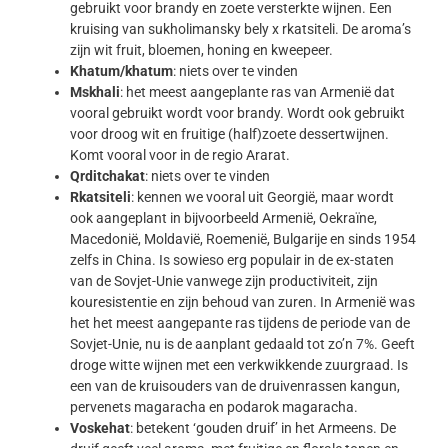
gebruikt voor brandy en zoete versterkte wijnen. Een
kruising van sukholimansky bely x rkatsiteli. De aroma’s
zijn wit fruit, bloemen, honing en kweepeer.
Khatum/khatum
: niets over te vinden
Mskhali
: het meest aangeplante ras van Armenië dat
vooral gebruikt wordt voor brandy. Wordt ook gebruikt
voor droog wit en fruitige (half)zoete dessertwijnen.
Komt vooral voor in de regio Ararat.
Qrditchakat
: niets over te vinden
Rkatsiteli
: kennen we vooral uit Georgië, maar wordt
ook aangeplant in bijvoorbeeld Armenië, Oekraïne,
Macedonië, Moldavië, Roemenië, Bulgarije en sinds 1954
zelfs in China. Is sowieso erg populair in de ex-staten
van de Sovjet-Unie vanwege zijn productiviteit, zijn
kouresistentie en zijn behoud van zuren. In Armenië was
het het meest aangepante ras tijdens de periode van de
Sovjet-Unie, nu is de aanplant gedaald tot zo’n 7%. Geeft
droge witte wijnen met een verkwikkende zuurgraad. Is
een van de kruisouders van de druivenrassen kangun,
pervenets magaracha en podarok magaracha.
Voskehat
: betekent ‘gouden druif’ in het Armeens. De