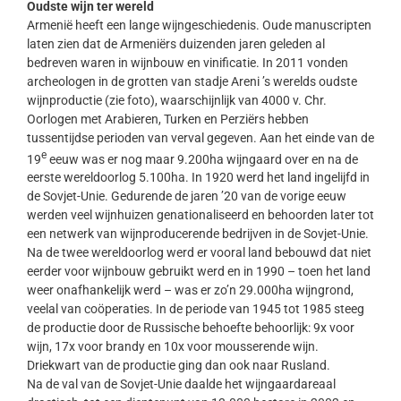
Oudste wijn ter wereld
Armenië heeft een lange wijngeschiedenis. Oude manuscripten
laten zien dat de Armeniërs duizenden jaren geleden al
bedreven waren in wijnbouw en vinificatie. In 2011 vonden
archeologen in de grotten van stadje Areni ’s werelds oudste
wijnproductie (zie foto), waarschijnlijk van 4000 v. Chr.
Oorlogen met Arabieren, Turken en Perziërs hebben
tussentijdse perioden van verval gegeven. Aan het einde van de
e
19
eeuw was er nog maar 9.200ha wijngaard over en na de
eerste wereldoorlog 5.100ha. In 1920 werd het land ingelijfd in
de Sovjet-Unie. Gedurende de jaren ’20 van de vorige eeuw
werden veel wijnhuizen genationaliseerd en behoorden later tot
een netwerk van wijnproducerende bedrijven in de Sovjet-Unie.
Na de twee wereldoorlog werd er vooral land bebouwd dat niet
eerder voor wijnbouw gebruikt werd en in 1990 – toen het land
weer onafhankelijk werd – was er zo’n 29.000ha wijngrond,
veelal van coöperaties. In de periode van 1945 tot 1985 steeg
de productie door de Russische behoefte behoorlijk: 9x voor
wijn, 17x voor brandy en 10x voor mousserende wijn.
Driekwart van de productie ging dan ook naar Rusland.
Na de val van de Sovjet-Unie daalde het wijngaardareaal