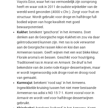
Vayots Dzor, waar het ras vermoedelijk zijn oorsprong
heeft en waar ook in 2011 de oudste wijnkelder van de
wereld werd gevonden (4000 v.Chr.). Zorgt voor fruit en
structuur. Wordt gebruikt voor droge en halfdroge full-
bodied wijnen van hoge kwaliteit met goed
bewaarpotentieel.
Kakhet
: betekent ‘geschorst’ in het Armeens. Doet
denken aan de Georgische regio Kakheti en zou via daar
geïntroduceerd kunnen zijn. Het ras is ook verwanter
aan de Georgische rassen kikvi en kisi dan aan
Armeense rassen. Geeft wijnen met een wat bleke kleur.
Florale aroma’s en bessen. Geschikt voor houtrijping.
Traditioneel ras in Ararat en Armavir. De druif is het
bekendste van de zoete rode Kagor-dessertwijnen, maar
er wordt tegenwoordig ook droge rosé en droog rood
van gemaakt.
Karmrajut
: betekent ‘rood sap’ in het Armeens.
Ingewikkelde kruising tussen het niet meer bestaande
Armeense ras adisi x NO 15-7-1. Komt vooral voor in
Armavir en wordt veel voor halfdroge dessertwijnen
gebruikt.
Khindoghni
: betekent ‘lachend’ in het Armeens. Komt