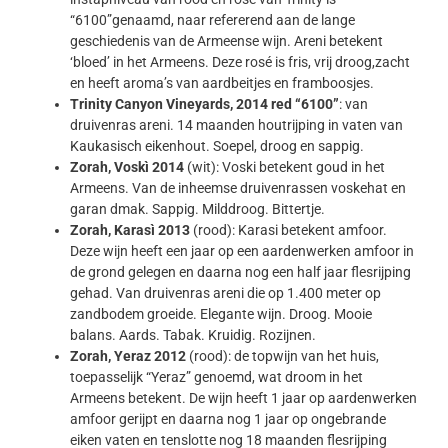
“6100”genaamd, naar refererend aan de lange
geschiedenis van de Armeense wijn. Areni betekent
‘bloed’ in het Armeens. Deze rosé is fris, vrij droog,zacht
en heeft aroma’s van aardbeitjes en framboosjes.
Trinity Canyon Vineyards, 2014 red “6100”
: van
druivenras areni. 14 maanden houtrijping in vaten van
Kaukasisch eikenhout. Soepel, droog en sappig.
Zorah, Voskì 2014
(wit): Voski betekent goud in het
Armeens. Van de inheemse druivenrassen voskehat en
garan dmak. Sappig. Milddroog. Bittertje.
Zorah, Karasì 2013
(rood): Karasi betekent amfoor.
Deze wijn heeft een jaar op een aardenwerken amfoor in
de grond gelegen en daarna nog een half jaar flesrijping
gehad. Van druivenras areni die op 1.400 meter op
zandbodem groeide. Elegante wijn. Droog. Mooie
balans. Aards. Tabak. Kruidig. Rozijnen.
Zorah, Yeraz 2012
(rood): de topwijn van het huis,
toepasselijk “Yeraz” genoemd, wat droom in het
Armeens betekent. De wijn heeft 1 jaar op aardenwerken
amfoor gerijpt en daarna nog 1 jaar op ongebrande
eiken vaten en tenslotte nog 18 maanden flesrijping