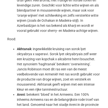
druif geeft veel aroma, met fruitige en florale tonen en
levendige zuren. Geschikt voor lichte witte wijnen en als
blendpartner in mousserende wijnen, maar ook voor
‘oranje wijnen’ met schilweking en zelfs versterkte witte
wijnen (zoals de Ochakan in Madeira-stijl). In
Azerbaidzjan is het ras bekend als kharji en wordt er
vooral gebruikt voor sherry- en Madeira-achtige wijnen.
Rood:
Akhtanak
: ingewikkelde kruising van sorok lyet
oktyabrya x saperavi. Sorok lyet oktyabryais zelf weer
een kruizing van kopchak x alicabnte henri bouschet.
Het synoniem ‘haghtanak’ betekent ‘overwinning’.
Jancis Robinson moet dit ras een van de meest
veelbelovende van Armenië! Het ras wordt gebruikt voor
de productie van droge wijnen, zoet en versterk en
mousserend. Akhtanak geeft wijnen met een intense
kleur en een rijke tanninestructuur.
Areni
: betekent ‘bloed’ in het Armeens. Een 100%
inheems Armeens ras en de belangrijkste rode troef van
het land. Genoemd naar het stadje Areni in de provincie