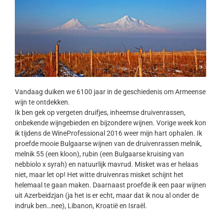
Vandaag duiken we 6100 jaar in de geschiedenis om Armeense
wijn te ontdekken.
Ik ben gek op vergeten druifjes, inheemse druivenrassen,
onbekende wijngebieden en bijzondere wijnen. Vorige week kon
ik tijdens de WineProfessional 2016 weer mijn hart ophalen. Ik
proefde mooie Bulgaarse wijnen van de druivenrassen melnik,
melnik 55 (een kloon), rubin (een Bulgaarse kruising van
nebbiolo x syrah) en natuurlijk mavrud. Misket was er helaas
niet, maar let op! Het witte druivenras misket schijnt het
helemaal te gaan maken. Daarnaast proefde ik een paar wijnen
uit Azerbeidzjan (ja het is er echt, maar dat ik nou al onder de
indruk ben…nee), Libanon, Kroatië en Israël.