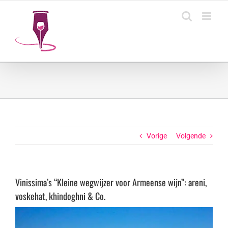
Ga
naar
inhoud
Vorige
Volgende
Vinissima’s “Kleine wegwijzer voor Armeense wijn”: areni,
voskehat, khindoghni & Co.