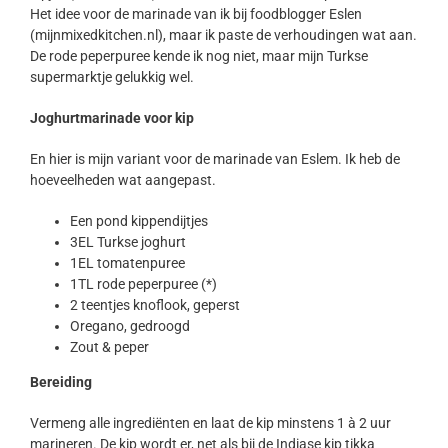
Het idee voor de marinade van ik bij foodblogger Eslen
(mijnmixedkitchen.nl), maar ik paste de verhoudingen wat aan.
De rode peperpuree kende ik nog niet, maar mijn Turkse
supermarktje gelukkig wel.
Joghurtmarinade voor kip
En hier is mijn variant voor de marinade van Eslem. Ik heb de
hoeveelheden wat aangepast.
Een pond kippendijtjes
3EL Turkse joghurt
1EL tomatenpuree
1TL rode peperpuree (*)
2 teentjes knoflook, geperst
Oregano, gedroogd
Zout & peper
Bereiding
Vermeng alle ingrediënten en laat de kip minstens 1 à 2 uur
marineren. De kip wordt er, net als bij de Indiase kip tikka