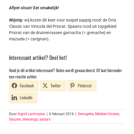
Afiyet olsun! Eet smakelijk!
Wijntip
: wij kozen dit keer voor soepel sappig rood: de Ònix
Classic van Vinicola del Priorat. Spaans rood uit topgebied
Priorat van de druivenrassen garnacha (= grenache) en
mazuela (= carignan).
Interessant artikel? Deel het!
Vond je dit artikel interessant? Delen wordt gewaardeerd. Of laat hieronder
een reactie achter.
Facebook
Twitter
Pinterest
LinkedIn
Door
Ingrid Larmoyeur
|
6 februari 2016
|
Gevogelte
,
Midden-Oosten
,
Sauzen, dressings, salsa's