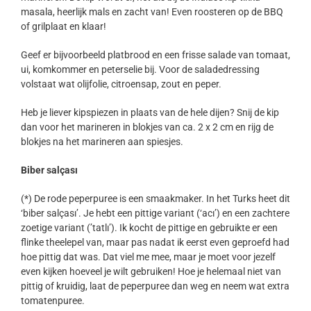
masala, heerlijk mals en zacht van! Even roosteren op de BBQ
of grilplaat en klaar!
Geef er bijvoorbeeld platbrood en een frisse salade van tomaat,
ui, komkommer en peterselie bij. Voor de saladedressing
volstaat wat olijfolie, citroensap, zout en peper.
Heb je liever kipspiezen in plaats van de hele dijen? Snij de kip
dan voor het marineren in blokjes van ca. 2 x 2 cm en rijg de
blokjes na het marineren aan spiesjes.
Biber salçası
(*) De rode peperpuree is een smaakmaker. In het Turks heet dit
‘biber salçası’. Je hebt een pittige variant (‘acı’) en een zachtere
zoetige variant (’tatlı’). Ik kocht de pittige en gebruikte er een
flinke theelepel van, maar pas nadat ik eerst even geproefd had
hoe pittig dat was. Dat viel me mee, maar je moet voor jezelf
even kijken hoeveel je wilt gebruiken! Hoe je helemaal niet van
pittig of kruidig, laat de peperpuree dan weg en neem wat extra
tomatenpuree.