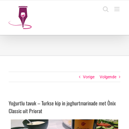
Ga
naar
inhoud
Vorige
Volgende
Yoğurtlu tavuk – Turkse kip in joghurtmarinade met Ònix
Classic uit Priorat