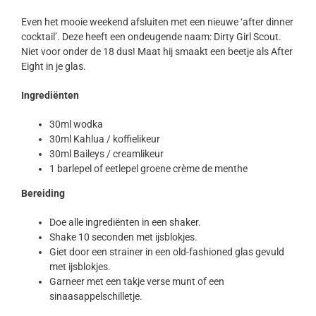
Even het mooie weekend afsluiten met een nieuwe ‘after dinner
cocktail’. Deze heeft een ondeugende naam: Dirty Girl Scout.
Niet voor onder de 18 dus! Maat hij smaakt een beetje als After
Eight in je glas.
Ingrediënten
30ml wodka
30ml Kahlua / koffielikeur
30ml Baileys / creamlikeur
1 barlepel of eetlepel groene crème de menthe
Bereiding
Doe alle ingrediënten in een shaker.
Shake 10 seconden met ijsblokjes.
Giet door een strainer in een old-fashioned glas gevuld
met ijsblokjes.
Garneer met een takje verse munt of een
sinaasappelschilletje.