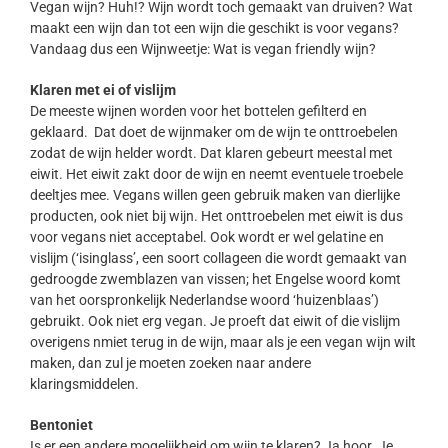
Vegan wijn? Huh!? Wijn wordt toch gemaakt van druiven? Wat
maakt een wijn dan tot een wijn die geschikt is voor vegans?
Vandaag dus een Wijnweetje: Wat is vegan friendly wijn?
Klaren met ei of vislijm
De meeste wijnen worden voor het bottelen gefilterd en
geklaard. Dat doet de wijnmaker om de wijn te onttroebelen
zodat de wijn helder wordt. Dat klaren gebeurt meestal met
eiwit. Het eiwit zakt door de wijn en neemt eventuele troebele
deeltjes mee. Vegans willen geen gebruik maken van dierlijke
producten, ook niet bij wijn. Het onttroebelen met eiwit is dus
voor vegans niet acceptabel. Ook wordt er wel gelatine en
vislijm (‘isinglass’, een soort collageen die wordt gemaakt van
gedroogde zwemblazen van vissen; het Engelse woord komt
van het oorspronkelijk Nederlandse woord ‘huizenblaas’)
gebruikt. Ook niet erg vegan. Je proeft dat eiwit of die vislijm
overigens nmiet terug in de wijn, maar als je een vegan wijn wilt
maken, dan zul je moeten zoeken naar andere
klaringsmiddelen.
Bentoniet
Is er een andere mogelijkheid om wijn te klaren? Ja hoor. Je