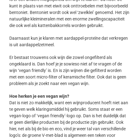
kunt in plaats van met eiwit ook onttroebelen met bijvoorbeeld
bentoniet. Bentoniet wordt ook wel ‘zwelklei’ genoemd. Het zijn
natuurlijke kleimineralen met een enorme zwellingscapaciteit
die ook wel als kattenbakkorrels worden gebruikt.
Daarnaast kun je klaren met aardappel-proteïne dat verkregen
is uit aardappelzetmeel.
Er bestaat trouwens ook wijn die zowel ongefilterd als
ongeklaard is. Dan hoef je je sowieso niet af te vragen of de
wijn ‘vegan friendly’ is. En is zijn wijnen die gefilterd worden
met een soort micro-filter of keramische filter. Ook dat is geen
probleem als je zoekt naar een vegan wijn.
Hoe herken je een vegan wijn?
Dat is niet zo makkelijk, want een wijnproducent hoeft niet aan
te geven welk klaringsmiddel hij gebruikt. Soms staat er een
vegan-logo of ‘vegan friendly’-logo op. Dan is het duidelijk dat
er geen dierlijke producten bij de productie zijn gebruikt. Ook
hier, net als bij de bio en eco, vind je weer tal van verschillende
logo’s: de groene V-met-blad is algemeen een teken voor