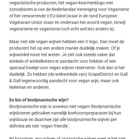
veganistische producten, het vegan-keurmerklogo met
zonnebloem is van de Nederlandse Vereniging voor Veganisme
of het verwarrende V.EU-label (waar in de rand European
Vegetarian Union staat en onderaan het woord vegan, terwijl
vegetarisme en veganisme toch echt wel iets anders is).
Maar niet alle vegan-wijnen hebben een V-logo. Dan moet de
producent het op een andere manier duidelijk maken. Of je
wijnwinkel moet het weten. Je ziet ook steeds vaker dat
winkels of winkelketens er aandacht voor hebben of een
speciaal hoekje voor vegan wijnen reserveren. Ook dan is het
duidelijk. Zo hebben (de webwinkels van) GrapeDistrict en Gall
& Gall tegenwoordig aandacht voor vegan wijn, maar ook
Neleman en anderen.
En bio of biodynamische wijn?
Biodynamische wijn is sowieso niet vegan! Biodynamische
wijnboeren gebruiken namelijk koehoornpreparaten bij hun
wijnbouw en daarmee zijn alle biodynamische wijnen per
definitie als niet ‘vegan friendly’.
Bij biowijnen, eco-wijnen of organische wijnen weet je het niet