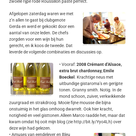
zwoele rijpe rode Roussillon paste perfect.
Afgelopen zaterdag waren we met
z’n allen te gast bij clubgenote
Gerda en werd er gekookt door een
aantal van onze leden. De chefs
zorgden voor een wijn bij hun
gerecht, en ik koos de tweede. Dat
leverde de volgende combinaties en discussies op.
•
Vooraf:
2008 Crémant d’Alsace,
extra brut chardonnay, Emile
Boeckel
. Krachtige neus met
uitbundige gistaroma’s en gerijpte
tonen. Granny smith. Notig. In de
mond schoon, zuiver, verkwikkende
zuurgraad en strakdroog. Mooie fijne mousse die bijna
onstuimig in het glas omhoog dwarrelt. Ook hier kracht,
notigheid en veel gisttonen.Alleen Marco raadde het, maar dat
kwam omdat hij ooit mijn blog (zie http://bit.ly/Yyo4Lh) over
deze wijn had gelezen.
•
Amuses van eendelever en Bleu