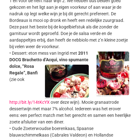
1 en voor de helft naar wijn 2. We hebben dus beiden goed
gekozen en het ligt aan je eigen voorkeur of aan waar je de
nadruk op legt welke wijn je bij dit gerecht prefereert. De
Bordeaux is mooi op dronk en heeft een redelijke zuurgraad.
Deze past het beste bij de kogelbiefstuk als die zonder de
garnituur wordt geproefd. Doe je de salsa verde en de
aardappeltjes erbij, dan heeft de nebbiolo met z’n kleine zoetje
bij velen weer de voorkeur.
•
Dessert: eton mess van Ingrid met
2011
DOCG Brachetto
d’Acqui, vino spumante
dolce, “Rosa
Regale”, Banfi
(zie ook
http://bit.ly/14tKcYX
over deze wijn). Mooie granaatrode
dessertwijn met maar 7% alcohol. Iedereen was het erover
eens: een perfect match met het gerecht en samen een heerlijke
zoete afsluiter van een diner.
• Oude Zoeterwoudse boerenkaas, Spaanse
blauwschimmelkaas (Cabrales Valdeon) en Hollandse