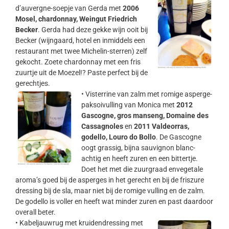
d’auvergne-soepje van Gerda met
2006
Mosel, chardonnay, Weingut Friedrich
Becker
. Gerda had deze gekke wijn ooit bij
Becker (wijngaard, hotel en inmiddels een
restaurant met twee Michelin-sterren) zelf
gekocht. Zoete chardonnay met een fris
zuurtje uit de Moezel!? Paste perfect bij de
gerechtjes.
•
Visterrine van zalm met romige asperge-
paksoivulling van Monica met
2012
Gascogne, gros manseng, Domaine des
Cassagnoles
en
2011 Valdeorras,
godello, Louro do Bollo
. De Gascogne
oogt grassig, bijna sauvignon blanc-
achtig en heeft zuren en een bittertje.
Doet het met die zuurgraad envegetale
aroma’s goed bij de asperges in het gerecht en bij de friszure
dressing bij de sla, maar niet bij de romige vulling en de zalm.
De godello is voller en heeft wat minder zuren en past daardoor
overall beter.
•
Kabeljauwrug met kruidendressing met