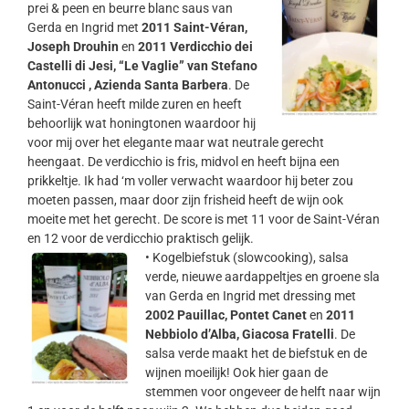
prei & peen en beurre blanc saus van
Gerda en Ingrid met
2011 Saint-Véran,
Joseph Drouhin
en
2011 Verdicchio dei
Castelli di Jesi, “Le Vaglie” van Stefano
Antonucci , Azienda Santa Barbera
. De
Saint-Véran heeft milde zuren en heeft
behoorlijk wat honingtonen waardoor hij
voor mij over het elegante maar wat neutrale gerecht
heengaat. De verdicchio is fris, midvol en heeft bijna een
prikkeltje. Ik had ‘m voller verwacht waardoor hij beter zou
moeten passen, maar door zijn frisheid heeft de wijn ook
moeite met het gerecht. De score is met 11 voor de Saint-Véran
en 12 voor de verdicchio praktisch gelijk.
•
Kogelbiefstuk (slowcooking), salsa
verde, nieuwe aardappeltjes en groene sla
van Gerda en Ingrid met dressing met
2002 Pauillac, Pontet Canet
en
2011
Nebbiolo d’Alba, Giacosa Fratelli
. De
salsa verde maakt het de biefstuk en de
wijnen moeilijk! Ook hier gaan de
stemmen voor ongeveer de helft naar wijn