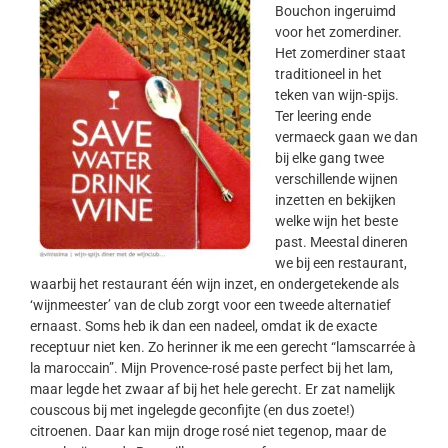
Bouchon ingeruimd
voor het zomerdiner.
Het zomerdiner staat
traditioneel in het
teken van wijn-spijs.
Ter leering ende
vermaeck gaan we dan
bij elke gang twee
verschillende wijnen
inzetten en bekijken
welke wijn het beste
past. Meestal dineren
we bij een restaurant,
waarbij het restaurant één wijn inzet, en ondergetekende als
‘wijnmeester’ van de club zorgt voor een tweede alternatief
ernaast. Soms heb ik dan een nadeel, omdat ik de exacte
receptuur niet ken. Zo herinner ik me een gerecht “lamscarrée à
la maroccain”. Mijn Provence-rosé paste perfect bij het lam,
maar legde het zwaar af bij het hele gerecht. Er zat namelijk
couscous bij met ingelegde geconfijte (en dus zoete!)
citroenen. Daar kan mijn droge rosé niet tegenop, maar de