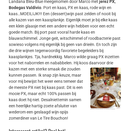
Landana Bleu-Blue meegenomen door Marco met
jerez PX,
Bodegas Valdivio
. Port en kaas, PX en kaas, rode wijn en
kaas…MOEILIJK!!! Een (dessert)wijn past zelden of nooit bij
alle kazen van een kaasplankje. Eigenlijk moet je bij elke kaas
een klein glaasje met een andere wijn hebben voor een echt
goede match. Bij port past vooral harde kaas en
blauwschimmel. Jonge geit, witschimmel of roodbacterie past
sowieso volgens mij eigenlijk bij geen van drieën. En toch zijn
die drie wijnen tegenwoordig favoriete begeleiders bij
kaasplankjes. Tja, hardnekkig. Marco wilde graag PX inzetten
voor het naborrelen en nababbelen. Hij koos daarvoor drie
kazen
met een sterke smaak die zouden
kunnen passen. Ik snap zijn keuze, maar
voor mij bewijst het weer eens temeer dat
de meeste PX niet bij kaas past. Dit is een
mooie PX, maar echt 100% passen bij
kaas doet hij niet. Desalniettemin samen
een heerlijke hartig-zoete afsluiter van
wederom een geslaagd wijn-spijs
zomerdiner van Le Tire Bouchon!