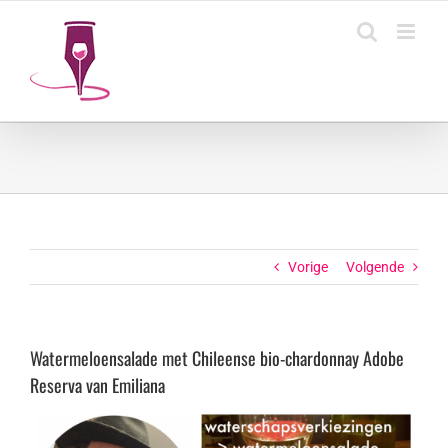
Ga
naar
inhoud
Vorige
Volgende
Watermeloensalade met Chileense bio-chardonnay Adobe
Reserva van Emiliana