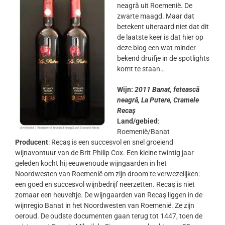
neagră uit Roemenië. De
zwarte maagd. Maar dat
betekent uiteraard niet dat dit
de laatste keer is dat hier op
deze blog een wat minder
bekend druifje in de spotlights
komt te staan…
Wijn:
2011 Banat, fetească
neagră, La Putere, Cramele
Recaş
Land/gebied
:
Roemenië/Banat
Producent
: Recaş is een succesvol en snel groeiend
wijnavontuur van de Brit Philip Cox. Een kleine twintig jaar
geleden kocht hij eeuwenoude wijngaarden in het
Noordwesten van Roemenië om zijn droom te verwezelijken:
een goed en succesvol wijnbedrijf neerzetten. Recaş is niet
zomaar een heuveltje. De wijngaarden van Recaş liggen in de
wijnregio Banat in het Noordwesten van Roemenië. Ze zijn
oeroud. De oudste documenten gaan terug tot 1447, toen de