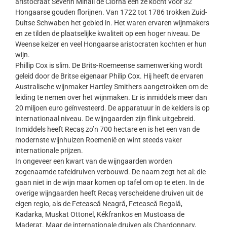
aristocraat Severin Mihail de Ciorna een ze kocht voor 32
Hongaarse gouden florijnen. Van 1722 tot 1786 trokken Zuid-
Duitse Schwaben het gebied in. Het waren ervaren wijnmakers
en ze tilden de plaatselijke kwaliteit op een hoger niveau. De
Weense keizer en veel Hongaarse aristocraten kochten er hun
wijn.
Phillip Cox is slim. De Brits-Roemeense samenwerking wordt
geleid door de Britse eigenaar Philip Cox. Hij heeft de ervaren
Australische wijnmaker Hartley Smithers aangetrokken om de
leiding te nemen over het wijnmaken. Er is inmiddels meer dan
20 miljoen euro geïnvesteerd. De apparatuur in de kelders is op
internationaal niveau. De wijngaarden zijn flink uitgebreid.
Inmiddels heeft Recaş zo’n 700 hectare en is het een van de
modernste wijnhuizen Roemenië en wint steeds vaker
internationale prijzen.
In ongeveer een kwart van de wijngaarden worden
zogenaamde tafeldruiven verbouwd. De naam zegt het al: die
gaan niet in de wijn maar komen op tafel om op te eten. In de
overige wijngaarden heeft Recaş verscheidene druiven uit de
eigen regio, als de Fetească Neagră, Fetească Regală,
Kadarka, Muskat Ottonel, Kékfrankos en Mustoasa de
Maderat. Maar de internationale druiven als Chardonnary,