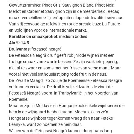
Gewürtztraminer, Pinot Gris, Sauvignon Blanc, Pinot Noir,
Merlot en Cabernet Sauvignon zijn in de meerderheid. Recaş
maakt verschillende ‘lijnen’ op uiteenlopende kwaliteitsniveaus.
Van vrij eenvoudige tafelwijnen tot de prestigieuze La Putere
en Solo lijnen voor de internationale markt.
Karakter en smaakprofiel
: medium bodied
Alc.%
: 14,5
Druivenras
: fetească neagră
De Fetească Neagră druif geeft robijnrode wijnen met een
fruitige smaak van zwarte bessen. Ze zijn vaak iets peperig,
niet al te zwaar en soms met het frisse van verse munt. Maar
vooral met veel enthousiast jong rode fruit in de neus.
De ‘Zwarte Maagd’, zo zou je de Roemeense Fetească Neagră
vrij kunnen vertalen. De druif is vrij zeldzaam. Je vindt de
Fetească Neagră vooral in Transylvanië, in het Noorden van
Roemenië.
Maar er zijn in Moldavië en Hongarije ook enkele wijnboeren die
hem in de wijngaard hebben staan. Mocht je eens zo’n
Hongaarse wijnboer tegenkomen vraag dan naar Feteke
Leányka, want zo noemen ze hem daar.
Wijnen van de Fetească Neagră kunnen doorgaans lang