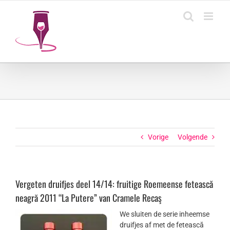
Ga
naar
inhoud
Vorige
Volgende
Vergeten druifjes deel 14/14: fruitige Roemeense fetească
neagră 2011 “La Putere” van Cramele Recaş
We sluiten de serie inheemse
druifjes af met de fetească