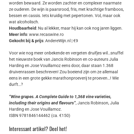
worden bewaard. Ze worden zachter en complexer naarmate
ze ouderen. De wijn is paarsrood, fris, met krachtige framboos,
bessen en cassis. Iets kruidig met pepertonen. Vol, maar ook
wat alcoholisch.
Houdbaarheid
: Nu al lekker, maar hij kan ook nog jaren liggen.
Meer info
: www.recaswine.ro
Gekocht bij & prijs
: AndereWijn.nl | €9
Voor wie nog meer onbekende en vergeten druifjes wil…snuffel
het nieuwste boek van Jancis Robinson en co-auteurs Julia
Harding en Jose Vouillamoz eens door, daar staan 1.368
druivenrassen beschreven! Zou boeiend zijn om ze allemaal
eens in een grote gekke marathonproeverij te proeven…! Wie
durft…?
“Wine grapes. A Complete Guide to 1,368 vine varieties,
including their origins and flavours”
, Jancis Robinson, Julia
Harding en Jose Vouillamoz.
ISBN 9781846144462 (ca. €150)
Interessant artikel? Deel het!