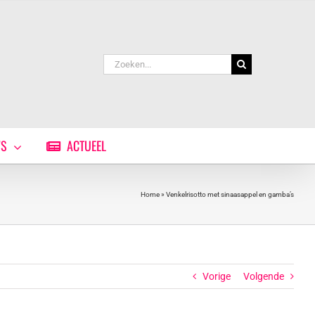
Zoeken
naar:
WS
ACTUEEL
Home
»
Venkelrisotto met sinaasappel en gamba’s
Vorige
Volgende