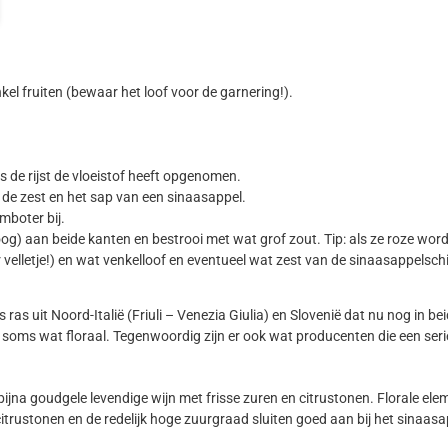
kel fruiten (bewaar het loof voor de garnering!).
s de rijst de vloeistof heeft opgenomen.
n de zest en het sap van een sinaasappel.
mboter bij.
) aan beide kanten en bestrooi met wat grof zout. Tip: als ze roze worde
velletje!) en wat venkelloof en eventueel wat zest van de sinaasappelschi
eems ras uit Noord-Italië (Friuli – Venezia Giulia) en Slovenië dat nu nog i
, soms wat floraal. Tegenwoordig zijn er ook wat producenten die een ser
 bijna goudgele levendige wijn met frisse zuren en citrustonen. Florale el
citrustonen en de redelijk hoge zuurgraad sluiten goed aan bij het sinaasap