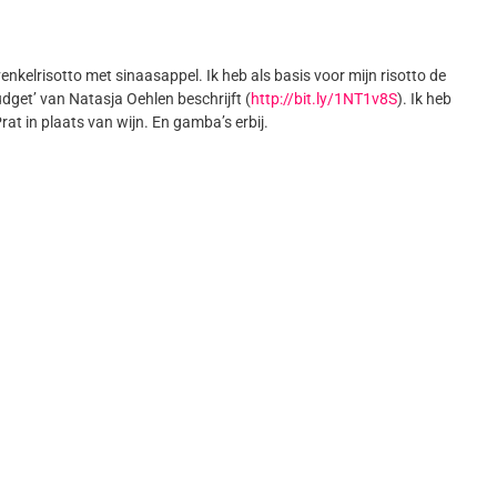
venkelrisotto met sinaasappel. Ik heb als basis voor mijn risotto de
dget’ van Natasja Oehlen beschrijft (
http://bit.ly/1NT1v8S
). Ik heb
rat in plaats van wijn. En gamba’s erbij.