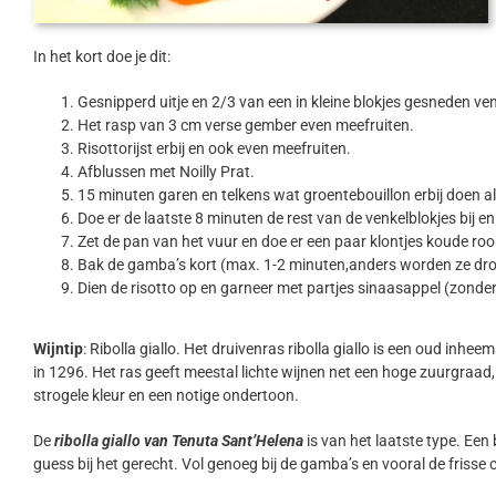
In het kort doe je dit:
Gesnipperd uitje en 2/3 van een in kleine blokjes gesneden ven
Het rasp van 3 cm verse gember even meefruiten.
Risottorijst erbij en ook even meefruiten.
Afblussen met Noilly Prat.
15 minuten garen en telkens wat groentebouillon erbij doen al
Doe er de laatste 8 minuten de rest van de venkelblokjes bij e
Zet de pan van het vuur en doe er een paar klontjes koude roo
Bak de gamba’s kort (max. 1-2 minuten,anders worden ze droog
Dien de risotto op en garneer met partjes sinaasappel (zonder 
Wijntip
: Ribolla giallo. Het druivenras ribolla giallo is een oud inh
in 1296. Het ras geeft meestal lichte wijnen net een hoge zuurgraad
strogele kleur en een notige ondertoon.
De
ribolla giallo van Tenuta Sant’Helena
is van het laatste type. Een
guess bij het gerecht. Vol genoeg bij de gamba’s en vooral de frisse 