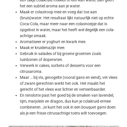
het een subtiel aroma aan je water.
Maak er colasiroop mee en voeg dat toe aan
(bruis)water. Het resultaat lijkt natuurlijk niet op echte
Coca-Cola, maar meer naar een colasnoepje dat is
opgelost in water, maar het heeft wel degelijk een cola-
achtige smaak.
Aromatiseer er yoghurt en kwark mee.
Maak er kruidenazijn mee.
Gebruik in salades of bij groene groenten zoals
tuinbonen of doperwten.
Verwerk in cakes, sorbets of desserts voor een
citrusaroma.
Maar … bij vis, gevogelte (vooral gans en eend), vet vlees
of zware gerechten werkt het ook. Het maakt het
gerecht of het vlees wat lichter en verteerbaarder.
En tenslotte past het goed bij de smaken van lavendel,
tijm, marjolein en dragon, dus kun je colakruid ermee
combineren. Je kunt het ook in een bouquet garni doen
als je een frisse citrusachtige toets wilt toevoegen.