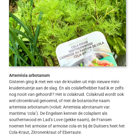
Artemisia arbotanum
Gisteren ging ik met een van de kruiden uit mijn nieuwe mini-
kruidentuintje aan de slag. En als colaliefhebber had ik er zelfs
nog nooit van gehoord!? Het is colakruid. Colakruid wordt ook
wel citroenkruid genoemd, of met de botanische naam
artemisia arbotanum (voluit: Artemisia abrotanum var.
maritima ‘cola’). De Engelsen kennen de colaplant als
southernwood en Lad’s Love (gekke naam), de Fransen
noemen het armoise of armoise cola en bij de Duitsers heet het
Cola-Kraut, Zitronenkraut of Eberraute.