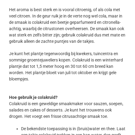
Het aroma is best sterk en is vooral citroenig, of als cola met
veel citroen. In de geur ruik je in de verte nog wel cola, maar in
de smaak is colakruid een beetje geparfumeerd en citronella-
achtig, waarbij de citrustonen overheersen. De smaak kan ook
wat sterk en zelfs bitter zijn; gebruik colakruid dus met mate en
gebruik alleen de zachte puntjes van de takjes.
Je kunt het plantje tegenwoordig bij kwekers, tuincentra en
sommige groentejuweliers kopen. Colakruid is een winterhard
plantje dat tot 1,5 meter hoog en 30 tot 60 cm breed kan
worden. Het plantje bloeit van juli tot oktober en krijgt gele
bloempjes.
Hoe gebruik je colakruid?
Colakruid is een geweldige smaakmaker voor sauzen, soepen,
salades en cakes of desserts. Je kunt het trouwens ook
drogen. Het voegt een frisse citrusachtige smaak toe.
De bekendste toepassing is in (bruis)water en thee. Laat
een takje colakruid trekken in een kan water, dan geeft