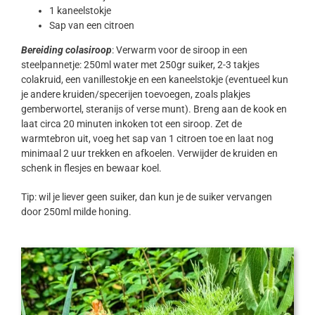
1 kaneelstokje
Sap van een citroen
Bereiding colasiroop
: Verwarm voor de siroop in een
steelpannetje: 250ml water met 250gr suiker, 2-3 takjes
colakruid, een vanillestokje en een kaneelstokje (eventueel kun
je andere kruiden/specerijen toevoegen, zoals plakjes
gemberwortel, steranijs of verse munt). Breng aan de kook en
laat circa 20 minuten inkoken tot een siroop. Zet de
warmtebron uit, voeg het sap van 1 citroen toe en laat nog
minimaal 2 uur trekken en afkoelen. Verwijder de kruiden en
schenk in flesjes en bewaar koel.
Tip: wil je liever geen suiker, dan kun je de suiker vervangen
door 250ml milde honing.