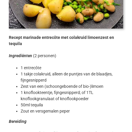
Recept marinade entrecôte met colakruid limoenzest en
tequila
Ingrediënten
(2 personen)
1 entrecôte
1 takje colakruid, alleen de puntjes van de blaadjes,
fijngesnipperd
Zest van een (schoongeboende of bio-)limoen
1 knoflookteentje, fijngesnipperd; of 1TL
knoflookgranulaat of knoflookpoeder
50ml tequila
Zout en versgemalen peper
Bereiding