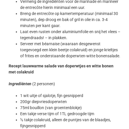
Vermeng de ingrediënten voor de marinade en marineer
de entrecôte hierin minimaal een uur.
Breng de entrecôte op kamertemperatuur (minimaal 30
minuten), dep droog en bak of gril in olie in ca. 3-4
minuten per kant gaar.
Laat even rusten onder aluminiumfolie en snij het vlees –
tegendraads! – in plakken.
Serveer met béarnaise (waaraan desgewenst
toegevoegd een klein beetje colakruid) en jonge krieltjes
of frites en onderstaande doperwten-witte bonensalade.
Recept lauwwarme salade van doperwtjes en witte bonen
met colakruid
Ingrediënten
(2 personen)
1 wit uitje of sjalotje, fijn gesnipperd
200gr diepvriesdoperwten
75ml bouillon (van groentenblokje)
Een takje verse tijm of 1TL gedroogde tijm
½ takje colakruid, alleen de puntjes van de blaadjes,
fijngesnipperd