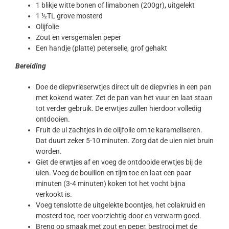
1 blikje witte bonen of limabonen (200gr), uitgelekt
1 ½TL grove mosterd
Olijfolie
Zout en versgemalen peper
Een handje (platte) peterselie, grof gehakt
Bereiding
Doe de diepvrieserwtjes direct uit de diepvries in een pan
met kokend water. Zet de pan van het vuur en laat staan
tot verder gebruik. De erwtjes zullen hierdoor volledig
ontdooien.
Fruit de ui zachtjes in de olijfolie om te karameliseren.
Dat duurt zeker 5-10 minuten. Zorg dat de uien niet bruin
worden.
Giet de erwtjes af en voeg de ontdooide erwtjes bij de
uien. Voeg de bouillon en tijm toe en laat een paar
minuten (3-4 minuten) koken tot het vocht bijna
verkookt is.
Voeg tenslotte de uitgelekte boontjes, het colakruid en
mosterd toe, roer voorzichtig door en verwarm goed.
Breng op smaak met zout en peper, bestrooi met de