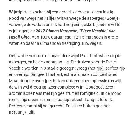
Wijntip
: wijn zoeken bij een dergelijk gerecht is best lastig.
Rood vanwege het kalfje? Wit vanwege de asperges? Zoetje
vanwege de vadouvan? Ik had nog een gekke bijondere witte
wijn liggen, de
2017 Bianco Veronese, “Pieve Vecchia” van
Fasoli Gino
. Van 100% garganega. 12-15 maanden in grote
vaten en daarna 6 maanden flesrijping. Bio/vegan.
Oef, wat een mooie en bijzondere wijn! Past fantastisch bij de
asperges, èn bij de vadouvan-jus. De druiven voor de Pieve
Vecchia worden in 3 stadia geoogst: vroeg (net rijp), perfect rijp
en overrijp. Dat geeft frisheid, extra aroma en concentratie.
Maar door de overrijpe druiven ook een zoetimpressie (terwijl
de wijn wel droog is). Zeer complexe wijn. Goudgeel. Zeer
aromatische neus met rijp geel fruit en romigheid. In de mond
romig, rijp steenfruit en sinaasappelzest. Lange afdronk.
Perfecte combi bij het gerecht. En lekker buiten gegeten
natuurlijk. Blij.