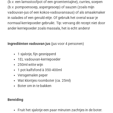
(b.v. een lamsstoofpot of een groententajine), curries, soepen
(b.v. pompoensoep, aspergesoep) of sauzen (zoals mijn
vadouvan-jus of een kokos-vadouvansaus) of als smaakmaker
in salades of een gevuld eitje. Of gebruik het overal waar je
normaal kerriepoeder gebruikt. Tip: vervang dit recept niet door
ander kerriepoeder zoals massala, het is echt anders!
Ingrediënten vadouvan jus
(jus voor 4 personen)
1 sjalotje, fijn gesnipperd
1EL vadouvan-kerriepoeder
250ml witte wijn
1 pot kalfsfond à 350-400ml
Versgemalen peper
Wat klontjes roomboter (ca. 25ml)
Boter om in te bakken
Bereiding
Fruit het sjalotje een paar minuten zachtjes in de boter.