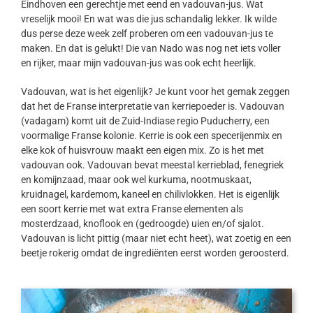
Eindhoven een gerechtje met eend en vadouvan-jus. Wat
vreselijk mooi! En wat was die jus schandalig lekker. Ik wilde
dus perse deze week zelf proberen om een vadouvan-jus te
maken. En dat is gelukt! Die van Nado was nog net iets voller
en rijker, maar mijn vadouvan-jus was ook echt heerlijk.
Vadouvan, wat is het eigenlijk? Je kunt voor het gemak zeggen
dat het de Franse interpretatie van kerriepoeder is. Vadouvan
(vadagam) komt uit de Zuid-Indiase regio Puducherry, een
voormalige Franse kolonie. Kerrie is ook een specerijenmix en
elke kok of huisvrouw maakt een eigen mix. Zo is het met
vadouvan ook. Vadouvan bevat meestal kerrieblad, fenegriek
en komijnzaad, maar ook wel kurkuma, nootmuskaat,
kruidnagel, kardemom, kaneel en chilivlokken. Het is eigenlijk
een soort kerrie met wat extra Franse elementen als
mosterdzaad, knoflook en (gedroogde) uien en/of sjalot.
Vadouvan is licht pittig (maar niet echt heet), wat zoetig en een
beetje rokerig omdat de ingrediënten eerst worden geroosterd.