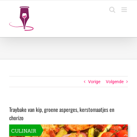
Ga
naar
inhoud
Vorige
Volgende
Traybake van kip, groene asperges, kerstomaatjes en
chorizo