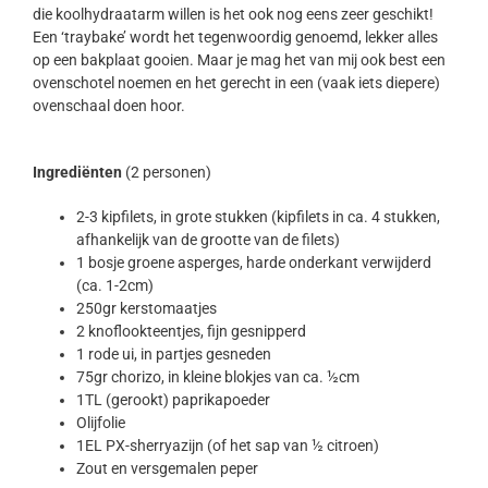
die koolhydraatarm willen is het ook nog eens zeer geschikt!
Een ‘traybake’ wordt het tegenwoordig genoemd, lekker alles
op een bakplaat gooien. Maar je mag het van mij ook best een
ovenschotel noemen en het gerecht in een (vaak iets diepere)
ovenschaal doen hoor.
Ingrediënten
(2 personen)
2-3 kipfilets, in grote stukken (kipfilets in ca. 4 stukken,
afhankelijk van de grootte van de filets)
1 bosje groene asperges, harde onderkant verwijderd
(ca. 1-2cm)
250gr kerstomaatjes
2 knoflookteentjes, fijn gesnipperd
1 rode ui, in partjes gesneden
75gr chorizo, in kleine blokjes van ca. ½cm
1TL (gerookt) paprikapoeder
Olijfolie
1EL PX-sherryazijn (of het sap van ½ citroen)
Zout en versgemalen peper