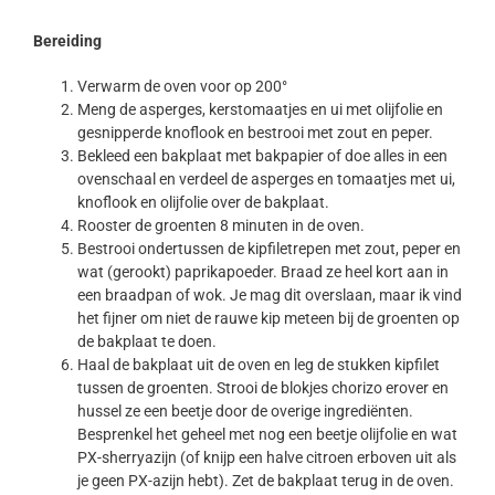
Bereiding
Verwarm de oven voor op 200°
Meng de asperges, kerstomaatjes en ui met olijfolie en
gesnipperde knoflook en bestrooi met zout en peper.
Bekleed een bakplaat met bakpapier of doe alles in een
ovenschaal en verdeel de asperges en tomaatjes met ui,
knoflook en olijfolie over de bakplaat.
Rooster de groenten 8 minuten in de oven.
Bestrooi ondertussen de kipfiletrepen met zout, peper en
wat (gerookt) paprikapoeder. Braad ze heel kort aan in
een braadpan of wok. Je mag dit overslaan, maar ik vind
het fijner om niet de rauwe kip meteen bij de groenten op
de bakplaat te doen.
Haal de bakplaat uit de oven en leg de stukken kipfilet
tussen de groenten. Strooi de blokjes chorizo erover en
hussel ze een beetje door de overige ingrediënten.
Besprenkel het geheel met nog een beetje olijfolie en wat
PX-sherryazijn (of knijp een halve citroen erboven uit als
je geen PX-azijn hebt). Zet de bakplaat terug in de oven.