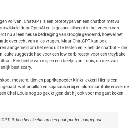
gen vol van. ChatGPT is een prototype van een chatbot met AI
is ontwikkeld door OpenAI en is gespecialiseerd in het voeren van
rdt nu al een heuse bedreiging van Google genoemd, hoewel het
matie over echt van alles vragen. Maar ChatGPT kan ook
steren aangemeld om het eens uit te testen en ik heb de chatbot – die
n leuke suggestie had voor een low carb recept voor een traybake
ltaat. Een beetje van mij, en een beetje van Louis, oh nee, van
nlijk best scary.
kool, mosterd, tijm en paprikapoeder klinkt lekker! Hier is een
angepast: wat bouillon en sojasaus erbij en aluminiumfolie erover de
leen Chef Louis nog zo gek krijgen dat hij ook voor me gaat koken…
tGPT. Ik heb het slechts op een paar punten aangepast.