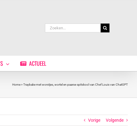
Zoeken
naar:
WS
ACTUEEL
Home
»
Traybake met worstjes, wortel en paarse spitskool van Chef Louis van ChatGPT
Vorige
Volgende