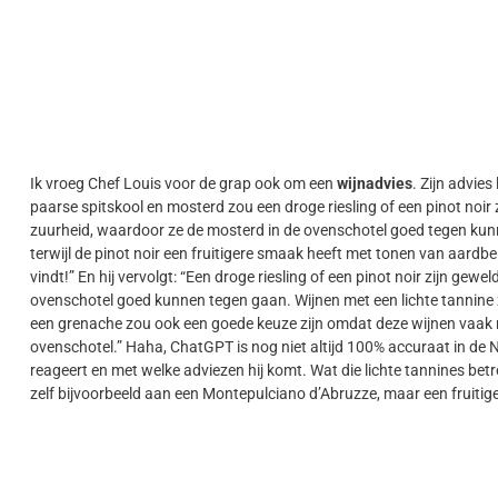
Ik vroeg Chef Louis voor de grap ook om een
wijnadvies
. Zijn advies
paarse spitskool en mosterd zou een droge riesling of een pinot noir
zuurheid, waardoor ze de mosterd in de ovenschotel goed tegen kunnen
terwijl de pinot noir een fruitigere smaak heeft met tonen van aardbei
vindt!” En hij vervolgt: “Een droge riesling of een pinot noir zijn ge
ovenschotel goed kunnen tegen gaan. Wijnen met een lichte tannine z
een grenache zou ook een goede keuze zijn omdat deze wijnen vaak rij
ovenschotel.” Haha, ChatGPT is nog niet altijd 100% accuraat in de N
reageert en met welke adviezen hij komt. Wat die lichte tannines betr
zelf bijvoorbeeld aan een Montepulciano d’Abruzze, maar een fruitige