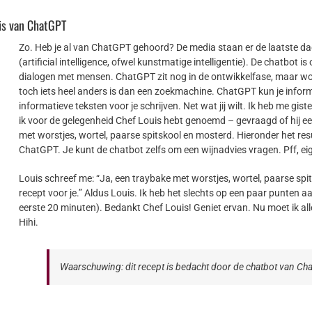
uis van ChatGPT
Zo. Heb je al van ChatGPT gehoord? De media staan er de laatste da
(artificial intelligence, ofwel kunstmatige intelligentie). De chatbot 
dialogen met mensen. ChatGPT zit nog in de ontwikkelfase, maar wo
toch iets heel anders is dan een zoekmachine. ChatGPT kun je infor
informatieve teksten voor je schrijven. Net wat jij wilt. Ik heb me gi
ik voor de gelegenheid Chef Louis hebt genoemd – gevraagd of hij ee
met worstjes, wortel, paarse spitskool en mosterd. Hieronder het resu
ChatGPT. Je kunt de chatbot zelfs om een wijnadvies vragen. Pff, eige
Louis schreef me: “Ja, een traybake met worstjes, wortel, paarse spits
recept voor je.” Aldus Louis. Ik heb het slechts op een paar punten a
eerste 20 minuten). Bedankt Chef Louis! Geniet ervan. Nu moet ik al
Hihi.
Waarschuwing: dit recept is bedacht door de chatbot van Cha