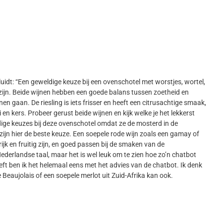
 luidt: “Een geweldige keuze bij een ovenschotel met worstjes, wortel,
 zijn. Beide wijnen hebben een goede balans tussen zoetheid en
 gaan. De riesling is iets frisser en heeft een citrusachtige smaak,
 en kers. Probeer gerust beide wijnen en kijk welke je het lekkerst
weldige keuzes bij deze ovenschotel omdat ze de mosterd in de
ijn hier de beste keuze. Een soepele rode wijn zoals een gamay of
k en fruitig zijn, en goed passen bij de smaken van de
ederlandse taal, maar het is wel leuk om te zien hoe zo’n chatbot
eft ben ik het helemaal eens met het advies van de chatbot. Ik denk
 Beaujolais of een soepele merlot uit Zuid-Afrika kan ook.