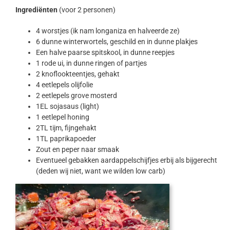
Ingrediënten
(voor 2 personen)
4 worstjes (ik nam longaniza en halveerde ze)
6 dunne winterwortels, geschild en in dunne plakjes
Een halve paarse spitskool, in dunne reepjes
1 rode ui, in dunne ringen of partjes
2 knoflookteentjes, gehakt
4 eetlepels olijfolie
2 eetlepels grove mosterd
1EL sojasaus (light)
1 eetlepel honing
2TL tijm, fijngehakt
1TL paprikapoeder
Zout en peper naar smaak
Eventueel gebakken aardappelschijfjes erbij als bijgerecht
(deden wij niet, want we wilden low carb)