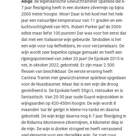
Adige
: de legendarische Gewürztraminer Spätlese die 6-
7 jaar flesrijping heeft in een donkere zilvermijn op bijna
2000 meter hoogte. Wow! Daar is het koel met het hele
jaar een natuurlijke temperatuur van 11 graden en een
luchtvochtigheid van 90%. Robert Parker gaf de 2009-
editie maar liefst 100 punten! Dat was voor het eerst dat
dat met een Italiaanse wijn gebeurde. Sindsdien is het
een wijn voor top-liefhebbers, èn voor verzamelaars. De
wijn wordt zeer beperkte oplage gemaakt en heeft een
rijpingspotentieel van zeker 20 jaar! De Epokale 2015 is
net, in oktober 2022, gebotteld. Er zijn maar 2.500
flessen van beschikbaar. De eerste ervaring heeft
Cantina Tramin met gewürztraminer spätlese opgedaan
voor de Nussbaumer. Maar dat is een wijn die droog
gevinifieerd is. De Epokale heeft 55gr/L restsuiker en is
fantastisch. Van 20-30 jaar oude Guyot-wijnstokken in
wijngaarden op 420-450m hoogte. De wijn wordt 8
maanden ‘sur lie’ gerijpt in kleine rvs-tanks en daarna
gebotteld. De wijn krijgt daarna nog 6-7 jaar flesrijping in
de Ridanna Monteneve-zilvermijnen, 4 kilometer diep in
de mijn. De wijn is donker strogeel en heeft verrassend
veel elegantie voor een dergelijke wijn. De zoet-zuur