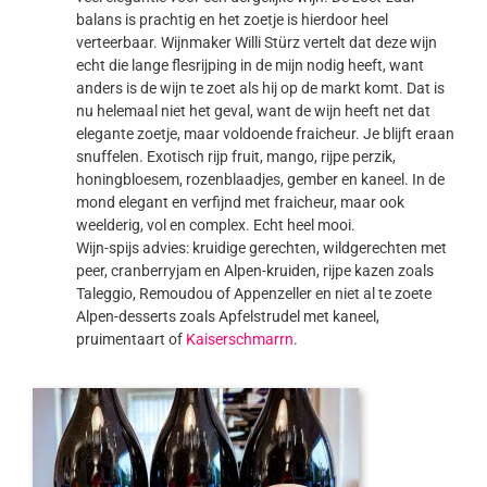
balans is prachtig en het zoetje is hierdoor heel
verteerbaar. Wijnmaker Willi Stürz vertelt dat deze wijn
echt die lange flesrijping in de mijn nodig heeft, want
anders is de wijn te zoet als hij op de markt komt. Dat is
nu helemaal niet het geval, want de wijn heeft net dat
elegante zoetje, maar voldoende fraicheur. Je blijft eraan
snuffelen. Exotisch rijp fruit, mango, rijpe perzik,
honingbloesem, rozenblaadjes, gember en kaneel. In de
mond elegant en verfijnd met fraicheur, maar ook
weelderig, vol en complex. Echt heel mooi.
Wijn-spijs advies: kruidige gerechten, wildgerechten met
peer, cranberryjam en Alpen-kruiden, rijpe kazen zoals
Taleggio, Remoudou of Appenzeller en niet al te zoete
Alpen-desserts zoals Apfelstrudel met kaneel,
pruimentaart of
Kaiserschmarrn
.