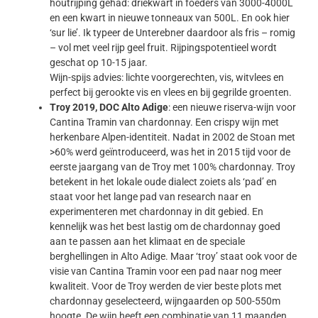
houtrijping gehad: driekwart in foeders van 3000-4000L
en een kwart in nieuwe tonneaux van 500L. En ook hier
‘sur lie’. Ik typeer de Unterebner daardoor als fris – romig
– vol met veel rijp geel fruit. Rijpingspotentieel wordt
geschat op 10-15 jaar.
Wijn-spijs advies: lichte voorgerechten, vis, witvlees en
perfect bij gerookte vis en vlees en bij gegrilde groenten.
Troy 2019, DOC Alto Adige
: een nieuwe riserva-wijn voor
Cantina Tramin van chardonnay. Een crispy wijn met
herkenbare Alpen-identiteit. Nadat in 2002 de Stoan met
>60% werd geïntroduceerd, was het in 2015 tijd voor de
eerste jaargang van de Troy met 100% chardonnay. Troy
betekent in het lokale oude dialect zoiets als ‘pad’ en
staat voor het lange pad van research naar en
experimenteren met chardonnay in dit gebied. En
kennelijk was het best lastig om de chardonnay goed
aan te passen aan het klimaat en de speciale
berghellingen in Alto Adige. Maar ‘troy’ staat ook voor de
visie van Cantina Tramin voor een pad naar nog meer
kwaliteit. Voor de Troy werden de vier beste plots met
chardonnay geselecteerd, wijngaarden op 500-550m
hoogte. De wijn heeft een combinatie van 11 maanden