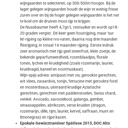
wijngaarden te selecteren, op 300-500m hoogte. Bij de
lager gelegen wijngaarden houdt de wijn te weinig frisse
zuren over en bij de hoger gelegen wijngaarden is het net
te koel om de druiven mooi rijp te krijgen.
De Nussbaumer heeft 4,7gr/L restsuiker en wordt op18-
20 graden vergist. Dit keer geen houtrijping, maar ‘sur
lie’-rijping op kleine rvs-vaten, daarna nog drie maanden
flesrijping; in totaal 14 maanden rijping. Eerste indruk:
zeer aromatisch met rijp geel steenfruit, klein zoetje, de
bekende geparfumeerdheid, rozenblaadjes, florale
tonen, lychee en kruidigheid (zoals rozemarijn, laurier,
kruidnagel, kaneel en nootmuskaat).
Wijn-spijs advies: antipasti met vis, gerookte gerechten,
wit vlees, zwaardvis, tonijn, fettucine met gerookte forel
en mosterdsaus, uiteraard kruidige Aziatische
gerechten, gerechten met paddenstoelen, Swiss chard,
venkel. Avocado, savooiekool, galanga, gember,
sinaasappelen, abrikozen, verse kruiden (dragon,
rozemarijn, dille, tijm, laurier, kervel, saffraan, munt en
limonegras) en rijpe kazen.
Epokale Gewürztraminer Spätlese 2015, DOC Alto