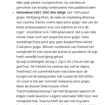
Wijn-spijs advies: voorgerechten, vis, witvlees en
gerechten van kruidig varkensvlees met paddenstoelen.
Unterebner 2021, DOC Alto Adige
: van 100% pinot
grigio. Wolfgang Klotz, de sales en marketing directeur
van Cantina Tramin, noemt deze pinot grigio “een van de
beste ambassadeurs voor ons wijnhuis en voor de
regio”. Unterebner is in 1989 gelanceerd. Het is een hele
mooie, maar toch wat atypische pinot grigio. Geen
weelderige Elzas pinot gris, geen knisperfrisse slanke
Friuli-pinot grigio. Wel een combinatie van frisheid met
romigheid! En met name dat laatste is opvallend. De wijn
heeft namelijk houtrijping gehad.
De wijn is bleekgeel, droog (1,2gr/L Rs.) fris en met rijp
geel fruit. De frisheid (ze noemen dat zelf de ‘Alpine
freshness’) en zuiverheid komt met name door de
hoogte van de wijngaarden, hier tussen de 500-600m.
tot zover is het een ‘normale’ Italiaanse pinot grigio.
Maar de druiven (hele trossen ofwel
‘Ganztraubenpressung’) zijn heel langzaam geperst en
krijgen mede daardoor volgens wijnmaker Willi Stürz veel
romigheid mee. Daarna heeft de wijn ook nog eens