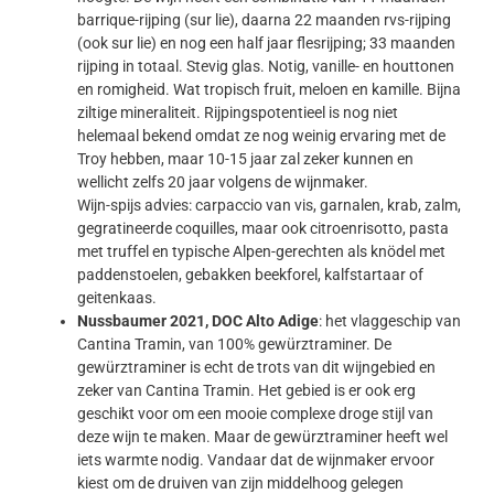
barrique-rijping (sur lie), daarna 22 maanden rvs-rijping
(ook sur lie) en nog een half jaar flesrijping; 33 maanden
rijping in totaal. Stevig glas. Notig, vanille- en houttonen
en romigheid. Wat tropisch fruit, meloen en kamille. Bijna
ziltige mineraliteit. Rijpingspotentieel is nog niet
helemaal bekend omdat ze nog weinig ervaring met de
Troy hebben, maar 10-15 jaar zal zeker kunnen en
wellicht zelfs 20 jaar volgens de wijnmaker.
Wijn-spijs advies: carpaccio van vis, garnalen, krab, zalm,
gegratineerde coquilles, maar ook citroenrisotto, pasta
met truffel en typische Alpen-gerechten als knödel met
paddenstoelen, gebakken beekforel, kalfstartaar of
geitenkaas.
Nussbaumer 2021, DOC Alto Adige
: het vlaggeschip van
Cantina Tramin, van 100% gewürztraminer. De
gewürztraminer is echt de trots van dit wijngebied en
zeker van Cantina Tramin. Het gebied is er ook erg
geschikt voor om een mooie complexe droge stijl van
deze wijn te maken. Maar de gewürztraminer heeft wel
iets warmte nodig. Vandaar dat de wijnmaker ervoor
kiest om de druiven van zijn middelhoog gelegen