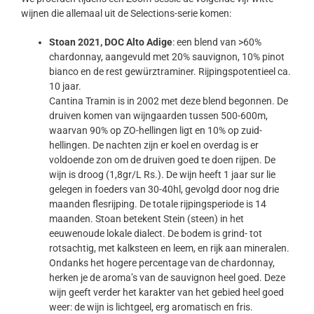
wijnen die allemaal uit de Selections-serie komen:
Stoan 2021, DOC Alto Adige
: een blend van >60%
chardonnay, aangevuld met 20% sauvignon, 10% pinot
bianco en de rest gewürztraminer. Rijpingspotentieel ca.
10 jaar.
Cantina Tramin is in 2002 met deze blend begonnen. De
druiven komen van wijngaarden tussen 500-600m,
waarvan 90% op ZO-hellingen ligt en 10% op zuid-
hellingen. De nachten zijn er koel en overdag is er
voldoende zon om de druiven goed te doen rijpen. De
wijn is droog (1,8gr/L Rs.). De wijn heeft 1 jaar sur lie
gelegen in foeders van 30-40hl, gevolgd door nog drie
maanden flesrijping. De totale rijpingsperiode is 14
maanden. Stoan betekent Stein (steen) in het
eeuwenoude lokale dialect. De bodem is grind- tot
rotsachtig, met kalksteen en leem, en rijk aan mineralen.
Ondanks het hogere percentage van de chardonnay,
herken je de aroma’s van de sauvignon heel goed. Deze
wijn geeft verder het karakter van het gebied heel goed
weer: de wijn is lichtgeel, erg aromatisch en fris.