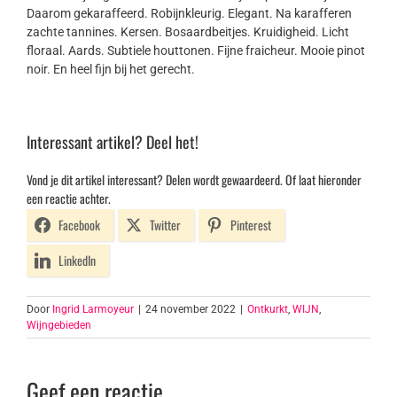
Daarom gekaraffeerd. Robijnkleurig. Elegant. Na karafferen
zachte tannines. Kersen. Bosaardbeitjes. Kruidigheid. Licht
floraal. Aards. Subtiele houttonen. Fijne fraicheur. Mooie pinot
noir. En heel fijn bij het gerecht.
Interessant artikel? Deel het!
Vond je dit artikel interessant? Delen wordt gewaardeerd. Of laat hieronder
een reactie achter.
Facebook
Twitter
Pinterest
LinkedIn
Door
Ingrid Larmoyeur
|
24 november 2022
|
Ontkurkt
,
WIJN
,
Wijngebieden
Geef een reactie