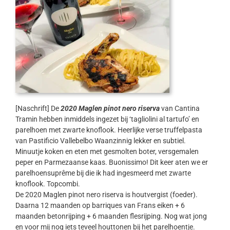
[Naschrift] De
2020 Maglen pinot nero riserva
van Cantina
Tramin hebben inmiddels ingezet bij ‘tagliolini al tartufo’ en
parelhoen met zwarte knoflook. Heerlijke verse truffelpasta
van Pastificio Vallebelbo Waanzinnig lekker en subtiel.
Minuutje koken en eten met gesmolten boter, versgemalen
peper en Parmezaanse kaas. Buonissimo! Dit keer aten we er
parelhoensuprême bij die ik had ingesmeerd met zwarte
knoflook. Topcombi.
De 2020 Maglen pinot nero riserva is houtvergist (foeder).
Daarna 12 maanden op barriques van Frans eiken + 6
maanden betonrijping + 6 maanden flesrijping. Nog wat jong
en voor mij nog iets teveel houttonen bij het parelhoentje.