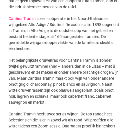
dat er geen topkwaliteit van een coöperatie kan komen, dan is
die indruk hiermee meteen van de tafel…
Cantina Tramin
is een coöperatie in het Noord-Italiaanse
wijngebied Alto Adige / Südtirol. De coöp is al in 1898 opgericht
in Tramin, in Alto Adige, is de oudste coöp van het gebied en
bestaat hedentendage uit 160 aangesloten families. De
gemiddelde wijngaardoppervlakte van de families is slechts
één hectare.
Het belangrijkste druivenras voor Cantina Tramin is zonder
twijfel gewürztraminer (hier – anders dan in de Elzas – met ü
geschreven) en ze maken er onder andere prachtige droge wijn
van. Maar Cantina Tramin maakt ook wijn van onder andere
pinot grigio, chardonnay, pinot bianco en sauvignon. Naast
witte druivenrassen zijn ook blauwe aangeplant, zoals pinot
noir, lagrein en schiava, maar ook cabernet franc, cabernet
sauvignon en merlot.
Cantina Tramin heeft twee series wijnen. De top-range heet
Selections en die is er in zowel wit als rood. Wij proefden alle
witte tijdens een Zoom-sessie. Daarnaast proef ik binnenkort