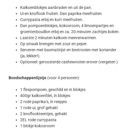
Kalkoenblokjes aanbraden en uit de pan.
Ui en knoflook fruiten. Dan paprika meefruiten.
Currypasta erbij en kort meefruiten.
Dan pompoenblokjes, kokosroom, 4 limoenpartjes en
groentenbouillon erbij en ca. 20 minuten zachtjes koken.
Laatste 2 minuten kalkoen meeverwarmen.
Op smaak brengen met zout en peper.
Serveren met basmatirijst en bestrooien met koriander
(ja, lekker!).
Optioneel: geroosterde cashewnoten erover (vergeten ).
Boodschappenlijstje
(voor 4 personen):
1 flespompoen, geschild en in blokjes
400gr kalkoenfilet, in blokjes
2 rode paprika’s, in reepjes
1 rode ui, grof gehakt
2 knoflookteentjes, gehakt
2EL rode currypasta
1 blokje kokosroom