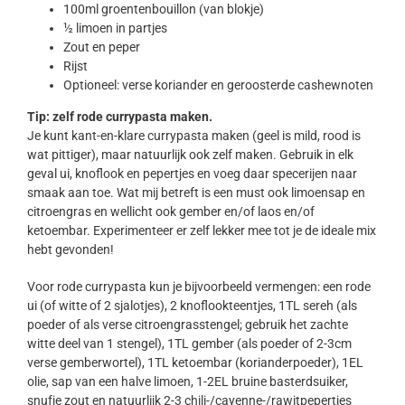
100ml groentenbouillon (van blokje)
½ limoen in partjes
Zout en peper
Rijst
Optioneel: verse koriander en geroosterde cashewnoten
Tip: zelf rode currypasta maken.
Je kunt kant-en-klare currypasta maken (geel is mild, rood is
wat pittiger), maar natuurlijk ook zelf maken. Gebruik in elk
geval ui, knoflook en pepertjes en voeg daar specerijen naar
smaak aan toe. Wat mij betreft is een must ook limoensap en
citroengras en wellicht ook gember en/of laos en/of
ketoembar. Experimenteer er zelf lekker mee tot je de ideale mix
hebt gevonden!
Voor rode currypasta kun je bijvoorbeeld vermengen: een rode
ui (of witte of 2 sjalotjes), 2 knoflookteentjes, 1TL sereh (als
poeder of als verse citroengrasstengel; gebruik het zachte
witte deel van 1 stengel), 1TL gember (als poeder of 2-3cm
verse gemberwortel), 1TL ketoembar (korianderpoeder), 1EL
olie, sap van een halve limoen, 1-2EL bruine basterdsuiker,
snufje zout en natuurlijk 2-3 chili-/cayenne-/rawitpepertjes