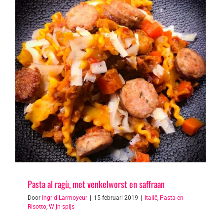
Pasta al ragù, met venkelworst en saffraan
Door
Ingrid Larmoyeur
|
15 februari 2019
|
Italië
,
Pasta en
Risotto
,
Wijn-spijs