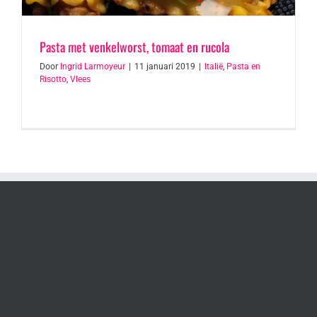
Pasta met venkelworst, tomaat en rucola
Door
Ingrid Larmoyeur
|
11 januari 2019
|
Italië
,
Pasta en
Risotto
,
Vlees