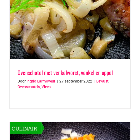
Ovenschotel met venkelworst, venkel en appel
Door
Ingrid Larmoyeur
|
27 september 2022
|
Bewust
,
Ovenschotels
,
Vlees