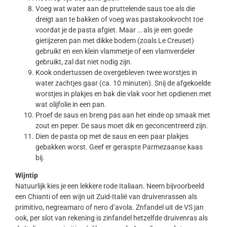
Voeg wat water aan de pruttelende saus toe als die
dreigt aan te bakken of voeg was pastakookvocht toe
voordat je de pasta afgiet. Maar … als je een goede
gietijzeren pan met dikke bodem (zoals Le Creuset)
gebruikt en een klein vlammetje of een vlamverdeler
gebruikt, zal dat niet nodig zijn.
Kook ondertussen de overgebleven twee worstjes in
water zachtjes gaar (ca. 10 minuten). Snij de afgekoelde
worstjes in plakjes en bak die vlak voor het opdienen met
wat olijfolie in een pan.
Proef de saus en breng pas aan het einde op smaak met
zout en peper. De saus moet dik en geconcentreerd zijn.
Dien de pasta op met de saus en een paar plakjes
gebakken worst. Geef er geraspte Parmezaanse kaas
bij.
Wijntip
Natuurlijk kies je een lekkere rode Italiaan. Neem bijvoorbeeld
een Chianti of een wijn uit Zuid-Italië van druivenrassen als
primitivo, negreamaro of nero d’avola. Znfandel uit de VS jan
ook, per slot van rekening is zinfandel hetzelfde druivenras als