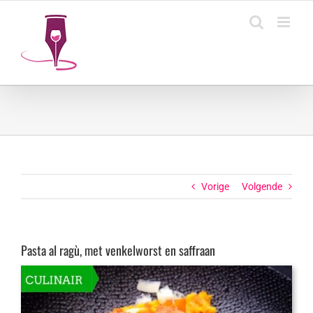
Ga
naar
inhoud
Vorige
Volgende
Pasta al ragù, met venkelworst en saffraan