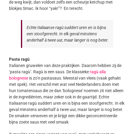
de weg kwijt, dan voldoet zelfs een scheutje ketchup met
blokjes Smac. Ik hoor “yak!”? En terecht.
Echte Italiaanse ragù suddert uren en is bijna
een stoofgerecht. In elk geval minstens
anderhalf à twee uur, maar langer is nog beter.
Pasta ragù
Italianen gruwelen van deze praktijken. Daarom hebben zij de
‘pasta ragù’. Ragù is een saus. De klassieke
ragù alla
bolognese
is zo’n pastasaus. Meestal van vlees (vaak gehakt
met spek). Het verschil met wat veel Nederlanders doen met
hun tomatensaus die ze dan ‘bolognese’ noemen zit niet alleen
in de ingrediënten, maar zeker ook in de gaartijd. Echte
Italiaanse ragù suddert uren en is bijna een stoofgerecht. In elk
geval minstens anderhalf à twee uur, maar langer is nog beter.
De smaken verweven en je krijgt een dikke geconcentreerde
bijna zoete saus met veel smaak.