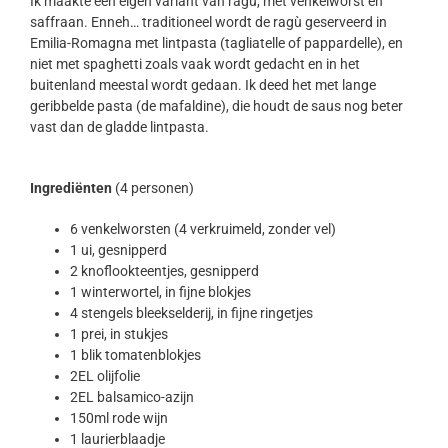
Ik maakte een eigen variant van ragù, met venkelworst en
saffraan. Enneh… traditioneel wordt de ragù geserveerd in
Emilia-Romagna met lintpasta (tagliatelle of pappardelle), en
niet met spaghetti zoals vaak wordt gedacht en in het
buitenland meestal wordt gedaan. Ik deed het met lange
geribbelde pasta (de mafaldine), die houdt de saus nog beter
vast dan de gladde lintpasta.
Ingrediënten
(4 personen)
6 venkelworsten (4 verkruimeld, zonder vel)
1 ui, gesnipperd
2 knoflookteentjes, gesnipperd
1 winterwortel, in fijne blokjes
4 stengels bleekselderij, in fijne ringetjes
1 prei, in stukjes
1 blik tomatenblokjes
2EL olijfolie
2EL balsamico-azijn
150ml rode wijn
1 laurierblaadje