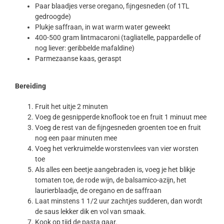
Paar blaadjes verse oregano, fijngesneden (of 1TL
gedroogde)
Plukje saffraan, in wat warm water geweekt
400-500 gram lintmacaroni (tagliatelle, pappardelle of
nog liever: geribbelde mafaldine)
Parmezaanse kaas, geraspt
Bereiding
Fruit het uitje 2 minuten
Voeg de gesnipperde knoflook toe en fruit 1 minuut mee
Voeg de rest van de fijngesneden groenten toe en fruit
nog een paar minuten mee
Voeg het verkruimelde worstenvlees van vier worsten
toe
Als alles een beetje aangebraden is, voeg je het blikje
tomaten toe, de rode wijn, de balsamico-azijn, het
laurierblaadje, de oregano en de saffraan
Laat minstens 1 1/2 uur zachtjes sudderen, dan wordt
de saus lekker dik en vol van smaak.
Kook op tijd de pasta gaar.