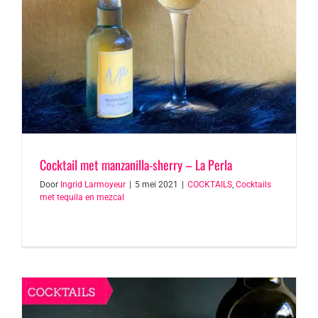
Cocktail met manzanilla-sherry – La Perla
Door
Ingrid Larmoyeur
|
5 mei 2021
|
COCKTAILS
,
Cocktails
met tequila en mezcal