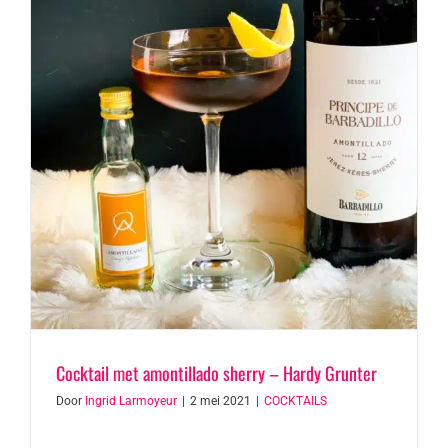
Cocktail met amontillado sherry – Hardy Grunter
Door
Ingrid Larmoyeur
|
2 mei 2021
|
COCKTAILS