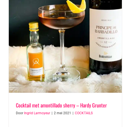
Cocktail met amontillado sherry – Hardy Grunter
Door
Ingrid Larmoyeur
|
2 mei 2021
|
COCKTAILS