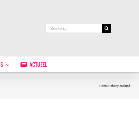
Zoeken
naar:
WS
ACTUEEL
Home
»
sherry cocktail