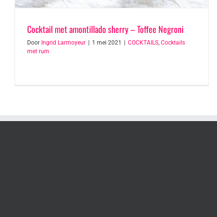
Cocktail met amontillado sherry – Toffee Negroni
Door
Ingrid Larmoyeur
|
1 mei 2021
|
COCKTAILS
,
Cocktails
met rum